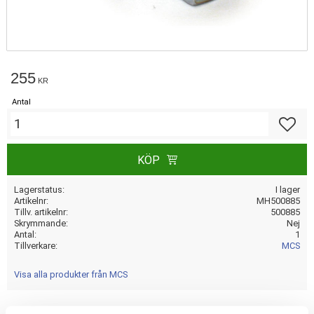
255
KR
Antal
Lägg till
KÖP
Lagerstatus
I lager
Artikelnr
MH500885
Tillv. artikelnr
500885
Skrymmande
Nej
Antal
1
Tillverkare
MCS
Visa alla produkter från MCS