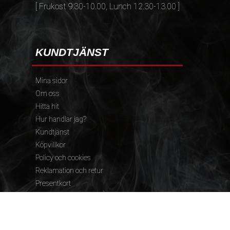
[ Frukost 9.30-10.00, Lunch 12.30-13.00 ]
KUNDTJÄNST
Mina sidor
Om oss
Hitta hit
Hur handlar jag?
Kundtjänst
Köpvillkor
Policy och cookies
Reklamation och retur
Presentkort
FÖLJ OSS