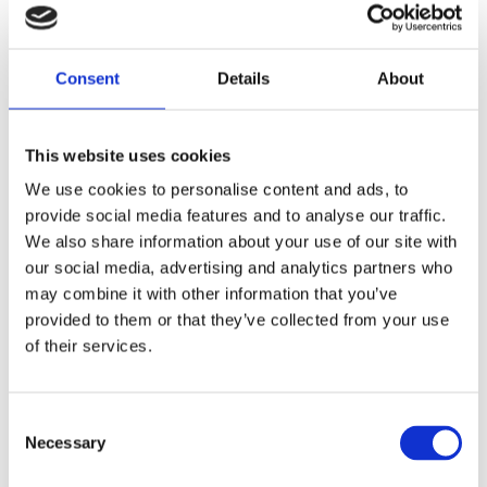
Dela med dig
Consent
Details
About
F
a
c
This website uses cookies
e
b
Omdömen
We use cookies to personalise content and ads, to
o
o
provide social media features and to analyse our traffic.
k
Du
We also share information about your use of our site with
our social media, advertising and analytics partners who
may combine it with other information that you’ve
provided to them or that they’ve collected from your use
of their services.
Bli den första att lämna ett omdöme.
C
Necessary
o
Lathund, modeller
n