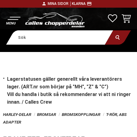
person
payment
MINA SIDOR │
KLARNA
Meny
FAVORITE
KUNDV
Lagerstatusen gäller generellt våra leverantörers
lager. (ART.nr som börjar på "MH", "Z" & "C")
Vill du handla i butik
så rekommenderar vi att ni ringer
innan. / Calles Crew
HARLEY-DELAR
BROMSAR
BROMSKOPPLINGAR
T-RÖR, ABS
ADAPTER