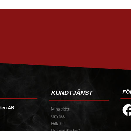
FÖ
KUNDTJÄNST
den AB
Mina sidor
Om oss
Hitta hit