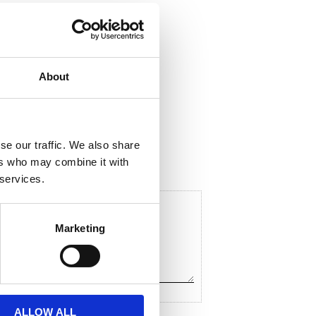
About
ela med dig
F
a
c
se our traffic. We also share
e
ers who may combine it with
b
o
 services.
o
k
Marketing
ALLOW ALL