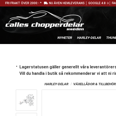
local_shipping
FRI FRAKT ÖVER 2000:- *
NU ÄVEN HEMLEVERANS │ GOOGLE:4.8 ✰│ FA
NYHETER
HARLEY-DELAR
THUN
Lagerstatusen gäller generellt våra leverantörers
Vill du handla i butik
så rekommenderar vi att ni ri
HARLEY-DELAR
VÄXELLÅDOR & TILLBEHÖR