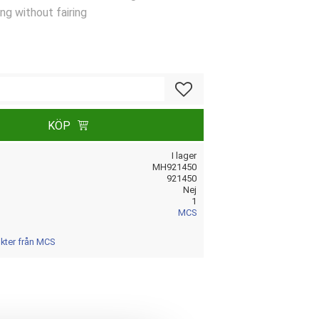
g without fairing
Lägg till i favoriter
KÖP
I lager
MH921450
921450
Nej
1
MCS
ukter från MCS