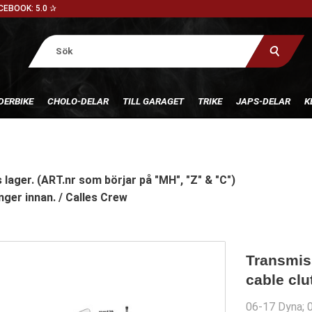
CEBOOK: 5.0 ✰
DERBIKE
CHOLO-DELAR
TILL GARAGET
TRIKE
JAPS-DELAR
K
 lager. (ART.nr som börjar på "MH", "Z" & "C")
nger innan. / Calles Crew
Transmis
cable cl
06-17 Dyna; 0