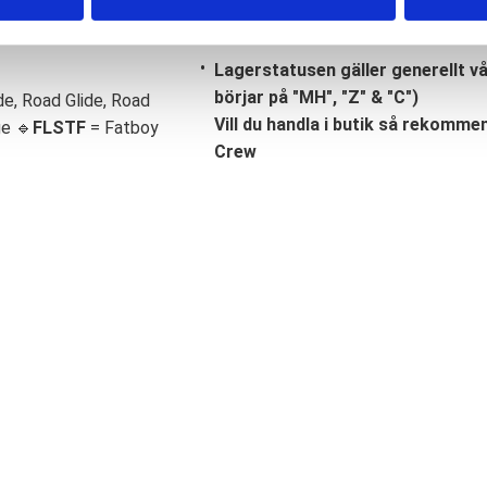
Lagerstatusen gäller generellt v
börjar på "MH", "Z" & "C")
de, Road Glide, Road
Vill du handla i butik så rekommend
ge 🔹
FLSTF
= Fatboy
Crew