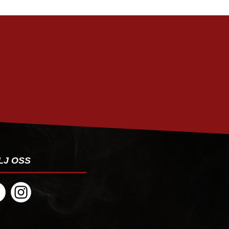
PRENUMERERA
LJ OSS