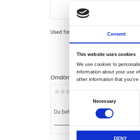
Used for cable actuated clutches.
Consent
This website uses cookies
We use cookies to personalis
information about your use of
Omdömen
other information that you’ve
Du
C
Necessary
o
n
s
e
n
DENY
t