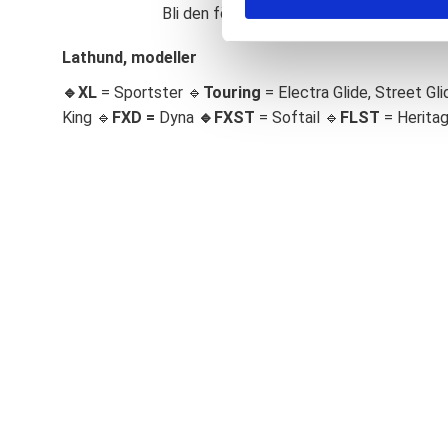
Bli den första att lämna ett omdöme.
S
e
Lathund, modeller
l
🔹XL
= Sportster 🔹
Touring
= Electra Glide, Street Gli
e
c
King 🔹
FXD =
Dyna
🔹
FXST
= Softail 🔹
FLST
= Herita
t
i
o
n