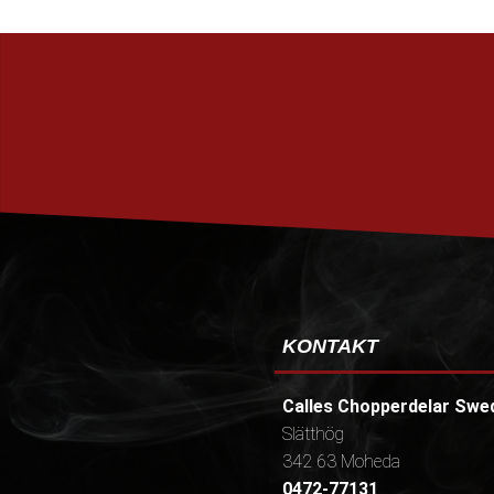
KONTAKT
Calles Chopperdelar Swe
Slätthög
342 63 Moheda
0472-77131