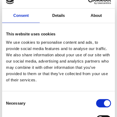
Dela med dig
Consent
Details
About
F
a
c
e
This website uses cookies
b
Omdömen
o
We use cookies to personalise content and ads, to
o
k
provide social media features and to analyse our traffic.
Du
We also share information about your use of our site with
our social media, advertising and analytics partners who
may combine it with other information that you’ve
provided to them or that they’ve collected from your use
of their services.
Bli den första att lämna ett omdöme.
C
Necessary
o
Lathund, modeller
n
🔹XL
= Sportster 🔹
Touring
= Electra Glide, Street Glide,
s