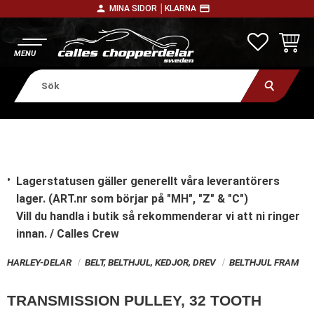
person
payment
MINA SIDOR │
KLARNA
Meny
FAVORITE
KUNDV
Lagerstatusen gäller generellt våra leverantörers
lager. (ART.nr som börjar på "MH", "Z" & "C")
Vill du handla i butik
så rekommenderar vi att ni ringer
innan. / Calles Crew
HARLEY-DELAR
BELT, BELTHJUL, KEDJOR, DREV
BELTHJUL FRAM
TRANSMISSION PULLEY, 32 TOOTH