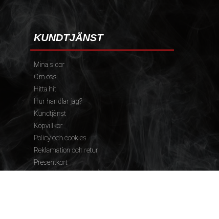
KUNDTJÄNST
Mina sidor
Om oss
Hitta hit
Hur handlar jag?
Kundtjänst
Köpvillkor
Policy och cookies
Reklamation och retur
Presentkort
FÖLJ OSS