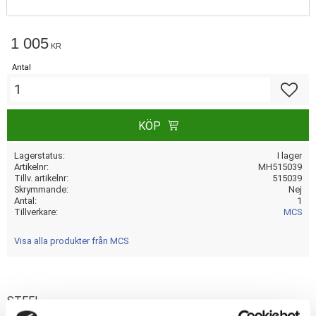
1 005
KR
Antal
Lägg till
KÖP
Lagerstatus
I lager
Artikelnr
MH515039
Tillv. artikelnr
515039
Skrymmande
Nej
Antal
1
Tillverkare
MCS
Visa alla produkter från MCS
STEEL