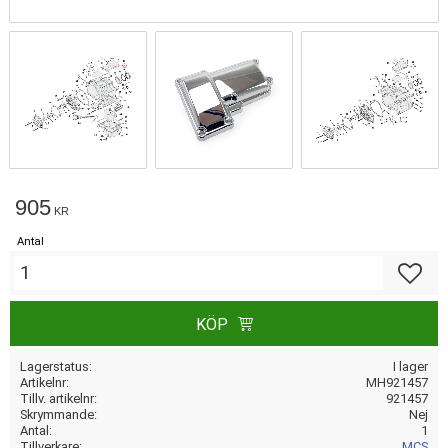
905
KR
Antal
Lägg till
KÖP
Lagerstatus
I lager
Artikelnr
MH921457
Tillv. artikelnr
921457
Skrymmande
Nej
Antal
1
Tillverkare
MCS