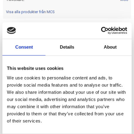
Visa alla produkter från MCS
OEM style replacement. Fits stock 6-speed transmissions.
OEM replacement reference 34469-06; 34469-06A; 34469-
Consent
Details
About
06B (=chrome version).
This website uses cookies
Dela med dig
We use cookies to personalise content and ads, to
F
a
provide social media features and to analyse our traffic.
c
We also share information about your use of our site with
e
b
our social media, advertising and analytics partners who
Omdömen
o
may combine it with other information that you’ve
o
k
provided to them or that they’ve collected from your use
Du
of their services.