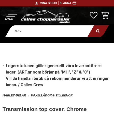
person
payment
MINA SIDOR │
KLARNA
Meny
FAVORITE
KUNDV
Lagerstatusen gäller generellt våra leverantörers
lager. (ART.nr som börjar på "MH", "Z" & "C")
Vill du handla i butik
så rekommenderar vi att ni ringer
innan. / Calles Crew
HARLEY-DELAR
VÄXELLÅDOR & TILLBEHÖR
Transmission top cover. Chrome