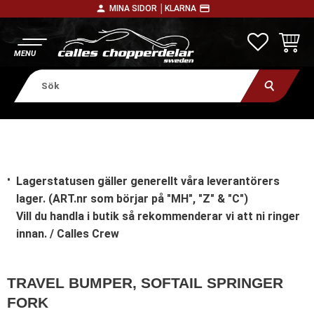
person
payment
MINA SIDOR │
KLARNA
Meny
FAVORITE
KUNDV
Lagerstatusen gäller generellt våra leverantörers
lager. (ART.nr som börjar på "MH", "Z" & "C")
Vill du handla i butik
så rekommenderar vi att ni ringer
innan. / Calles Crew
TRAVEL BUMPER, SOFTAIL SPRINGER
FORK