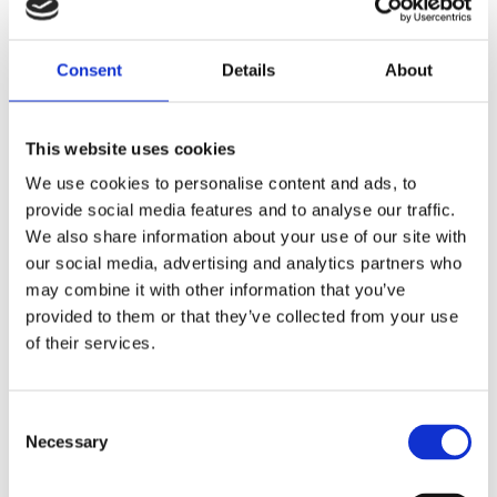
Dela med dig
Consent
Details
About
F
a
c
e
This website uses cookies
b
Omdömen
o
We use cookies to personalise content and ads, to
o
provide social media features and to analyse our traffic.
k
Du
We also share information about your use of our site with
our social media, advertising and analytics partners who
may combine it with other information that you’ve
provided to them or that they’ve collected from your use
of their services.
Bli den första att lämna ett omdöme.
C
Necessary
o
Lathund, modeller
n