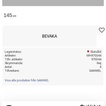
145
KR
Lägg t
BEVAKA
Lagerstatus
Slutsåld
Artikelnr
MH970344
Tillv. artikelnr
970344
Skrymmande
Nej
Antal
4
Tillverkare
SAMWEL
Visa alla produkter från SAMWEL
nan