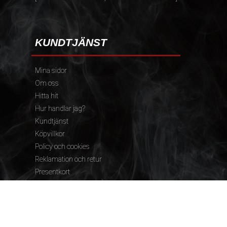
KUNDTJÄNST
Mina sidor
Om oss
Hitta hit
Hur handlar jag?
Kundtjänst
Köpvillkor
Policy och cookies
Reklamation och retur
Presentkort
FÖLJ OSS