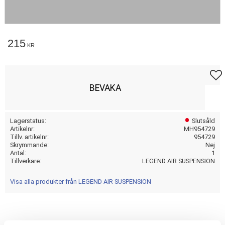
215
KR
Lägg t
BEVAKA
Lagerstatus
Slutsåld
Artikelnr
MH954729
Tillv. artikelnr
954729
Skrymmande
Nej
Antal
1
Tillverkare
LEGEND AIR SUSPENSION
Visa alla produkter från LEGEND AIR SUSPENSION