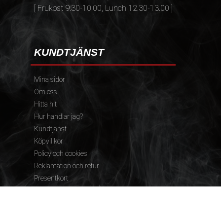
[ Frukost 9.30-10.00, Lunch 12.30-13.00 ]
KUNDTJÄNST
Mina sidor
Om oss
Hitta hit
Hur handlar jag?
Kundtjänst
Köpvillkor
Policy och cookies
Reklamation och retur
Presentkort