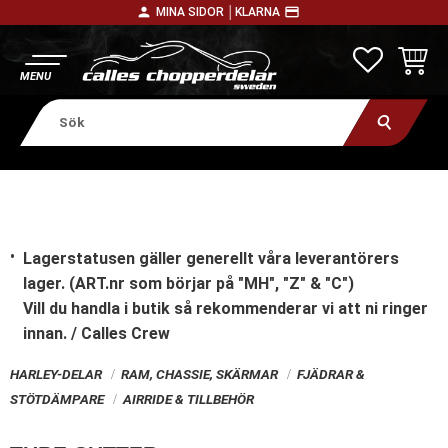
person
payment
MINA SIDOR │
KLARNA
Meny
FAVORITE
KUNDV
Lagerstatusen gäller generellt våra leverantörers
lager. (ART.nr som börjar på "MH", "Z" & "C")
Vill du handla i butik
så rekommenderar vi att ni ringer
innan. / Calles Crew
HARLEY-DELAR
RAM, CHASSIE, SKÄRMAR
FJÄDRAR &
STÖTDÄMPARE
AIRRIDE & TILLBEHÖR