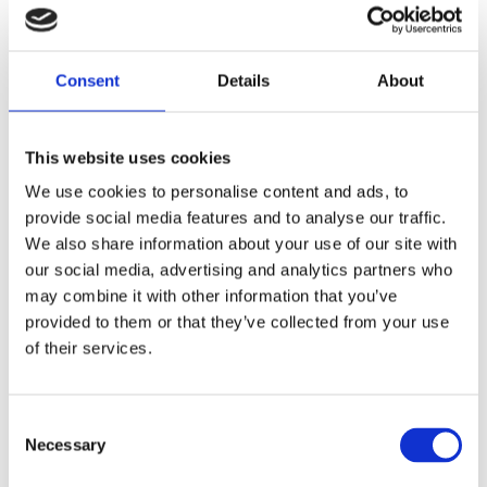
nan
Dela med dig
Consent
Details
About
F
a
c
This website uses cookies
e
b
We use cookies to personalise content and ads, to
Omdömen
o
o
provide social media features and to analyse our traffic.
k
Du
We also share information about your use of our site with
our social media, advertising and analytics partners who
may combine it with other information that you’ve
provided to them or that they’ve collected from your use
of their services.
C
Bli den första att lämna ett omdöme.
Necessary
o
Lathund, modeller
n