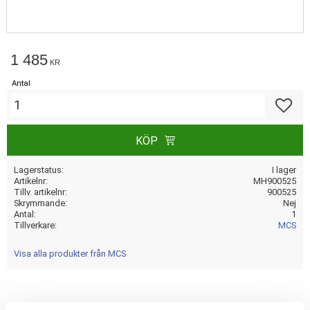
1 485
KR
Antal
Lägg till
KÖP
Lagerstatus
I lager
Artikelnr
MH900525
Tillv. artikelnr
900525
Skrymmande
Nej
Antal
1
Tillverkare
MCS
Visa alla produkter från MCS