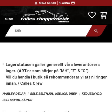
person
payment
MINA SIDOR │
KLARNA
Meny
FAVORITE
KUNDV
Lagerstatusen gäller generellt våra leverantörers
lager. (ART.nr som börjar på "MH", "Z" & "C")
Vill du handla i butik
så rekommenderar vi att ni ringer
innan. / Calles Crew
HARLEY-DELAR
BELT, BELTHJUL, KEDJOR, DREV
KEDJESKYDD,
BELTSKYDD, KÅPOR