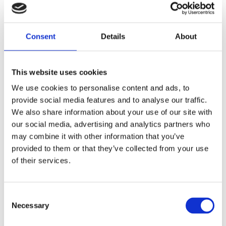
- Steel - OEM style replacement for 60293-90A
Dela med dig
Consent
Details
About
F
a
c
This website uses cookies
e
b
Omdömen
We use cookies to personalise content and ads, to
o
o
provide social media features and to analyse our traffic.
k
Du
We also share information about your use of our site with
our social media, advertising and analytics partners who
may combine it with other information that you’ve
provided to them or that they’ve collected from your use
of their services.
Bli den första att lämna ett omdöme.
C
Necessary
o
Lathund, modeller
n