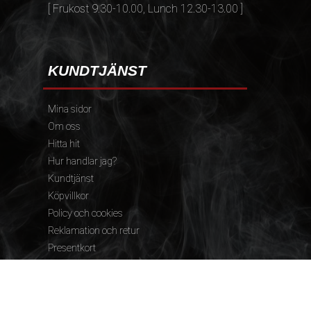
[ Frukost 9.30-10.00, Lunch 12.30-13.00 ]
KUNDTJÄNST
Mina sidor
Om oss
Hitta hit
Hur handlar jag?
Kundtjänst
Köpvillkor
Policy och cookies
Reklamation och retur
Presentkort
FÖLJ OSS