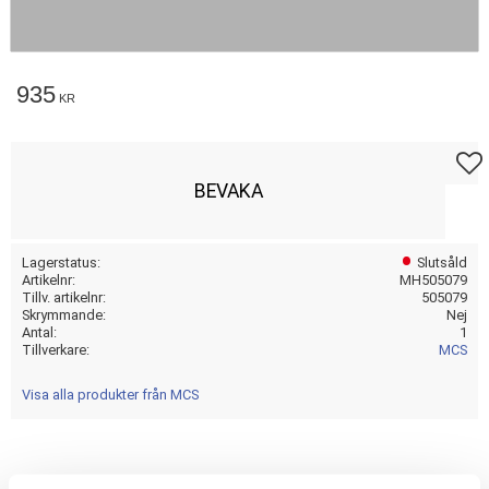
935
KR
Lägg t
BEVAKA
Lagerstatus
Slutsåld
Artikelnr
MH505079
Tillv. artikelnr
505079
Skrymmande
Nej
Antal
1
Tillverkare
MCS
Visa alla produkter från MCS
- Black painted steel - OEM style replacement