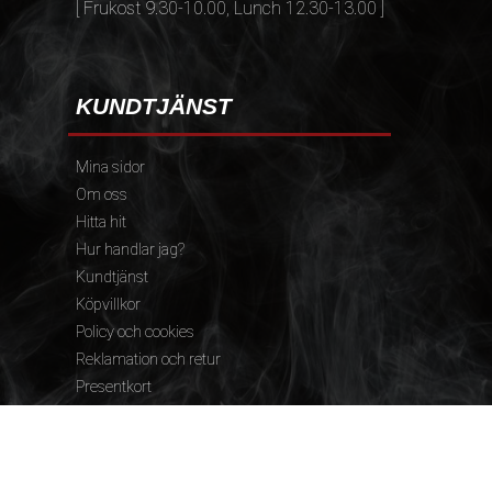
[ Frukost 9.30-10.00, Lunch 12.30-13.00 ]
KUNDTJÄNST
Mina sidor
Om oss
Hitta hit
Hur handlar jag?
Kundtjänst
Köpvillkor
Policy och cookies
Reklamation och retur
Presentkort
FÖLJ OSS