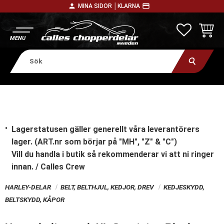
person
payment
MINA SIDOR │
KLARNA
Meny
FAVORITE
KUNDV
Lagerstatusen gäller generellt våra leverantörers
lager. (ART.nr som börjar på "MH", "Z" & "C")
Vill du handla i butik
så rekommenderar vi att ni ringer
innan. / Calles Crew
HARLEY-DELAR
BELT, BELTHJUL, KEDJOR, DREV
KEDJESKYDD,
BELTSKYDD, KÅPOR