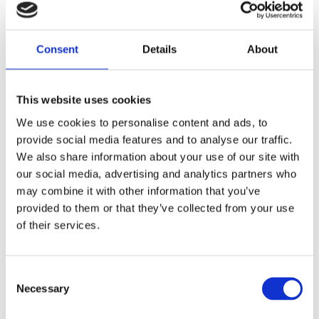
Dela med dig
Consent
Details
About
F
a
c
e
This website uses cookies
b
Omdömen
o
We use cookies to personalise content and ads, to
o
provide social media features and to analyse our traffic.
k
Du
We also share information about your use of our site with
our social media, advertising and analytics partners who
may combine it with other information that you’ve
provided to them or that they’ve collected from your use
of their services.
Bli den första att lämna ett omdöme.
C
Necessary
o
Lathund, modeller
n