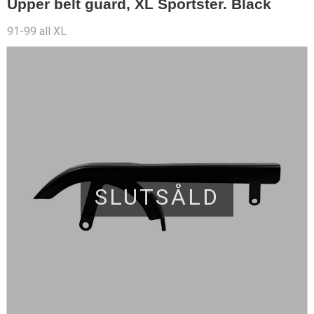
Upper belt guard, XL Sportster. Black
91-99 all XL
SLUTSÅLD