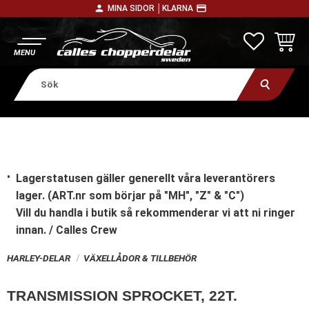
person
payment
MINA SIDOR │
KLARNA
Meny
FAVORITE
KUNDV
Lagerstatusen gäller generellt våra leverantörers
lager. (ART.nr som börjar på "MH", "Z" & "C")
Vill du handla i butik
så rekommenderar vi att ni ringer
innan. / Calles Crew
HARLEY-DELAR
VÄXELLÅDOR & TILLBEHÖR
TRANSMISSION SPROCKET, 22T.