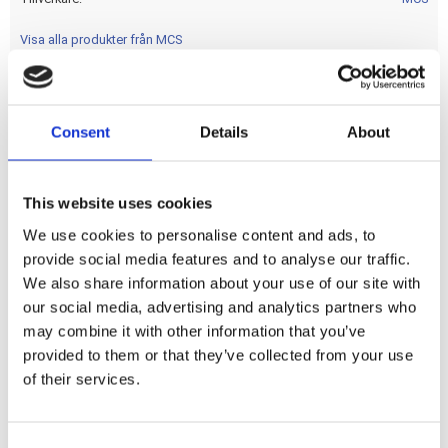
Visa alla produkter från MCS
nan
Consent
Details
About
Dela med dig
This website uses cookies
F
a
We use cookies to personalise content and ads, to
c
provide social media features and to analyse our traffic.
e
b
We also share information about your use of our site with
Omdömen
o
our social media, advertising and analytics partners who
o
k
may combine it with other information that you’ve
Du
provided to them or that they’ve collected from your use
of their services.
C