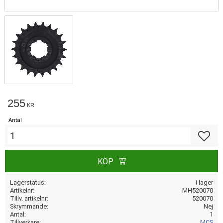
255
KR
Antal
Lägg till
KÖP
Lagerstatus
I lager
Artikelnr
MH520070
Tillv. artikelnr
520070
Skrymmande
Nej
Antal
1
Tillverkare
MCS