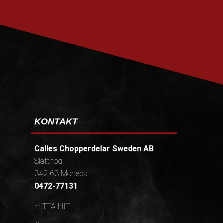
PRENUMERERA
KONTAKT
Calles Chopperdelar Sweden AB
Slätthög
342 63 Moheda
0472-77131
HITTA HIT