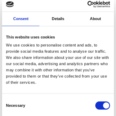
CHROME; SINGLE DISC MODELS
Dela med dig
Consent
Details
About
F
a
c
This website uses cookies
e
b
Omdömen
We use cookies to personalise content and ads, to
o
o
provide social media features and to analyse our traffic.
k
Du
We also share information about your use of our site with
our social media, advertising and analytics partners who
may combine it with other information that you’ve
provided to them or that they’ve collected from your use
of their services.
Bli den första att lämna ett omdöme.
C
Necessary
o
Lathund, modeller
n