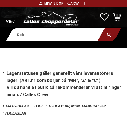
person
payment
MINA SIDOR │
KLARNA
Meny
FAVORITE
KUNDV
Lagerstatusen gäller generellt våra leverantörers
lager. (ART.nr som börjar på "MH", "Z" & "C")
Vill du handla i butik
så rekommenderar vi att ni ringer
innan. / Calles Crew
HARLEY-DELAR
HJUL
HJULAXLAR, MONTERINGSATSER
HJULAXLAR