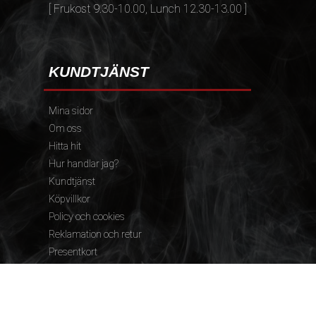
[ Frukost 9.30-10.00, Lunch 12.30-13.00 ]
KUNDTJÄNST
Mina sidor
Om oss
Hitta hit
Hur handlar jag?
Kundtjänst
Köpvillkor
Policy och cookies
Reklamation och retur
Presentkort
FÖLJ OSS