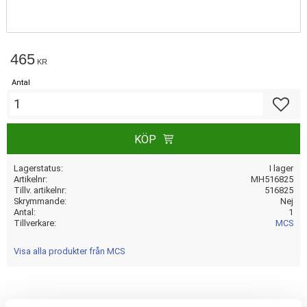
465
KR
Antal
Lägg till
KÖP
Lagerstatus
I lager
Artikelnr
MH516825
Tillv. artikelnr
516825
Skrymmande
Nej
Antal
1
Tillverkare
MCS
Visa alla produkter från MCS