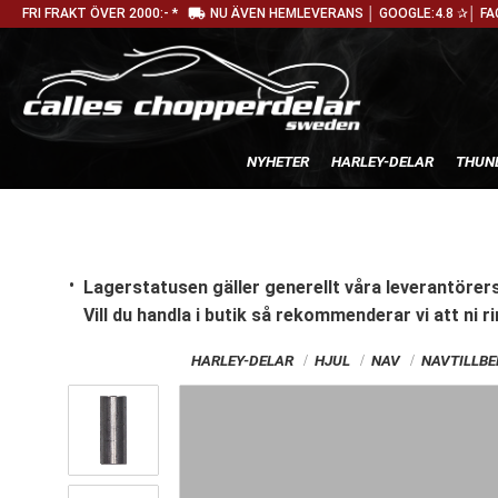
local_shipping
FRI FRAKT ÖVER 2000:- *
NU ÄVEN HEMLEVERANS │ GOOGLE:4.8 ✰│ FA
NYHETER
HARLEY-DELAR
THUN
Lagerstatusen gäller generellt våra leverantörers
Vill du handla i butik
så rekommenderar vi att ni ri
HARLEY-DELAR
HJUL
NAV
NAVTILLB