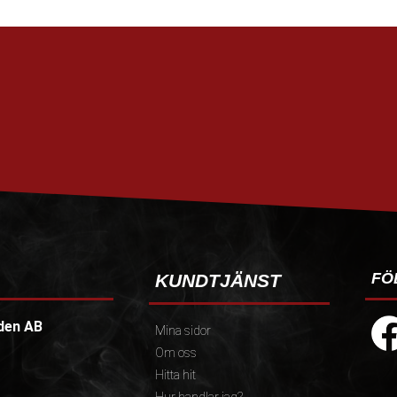
FÖ
KUNDTJÄNST
den AB
Mina sidor
Om oss
Hitta hit