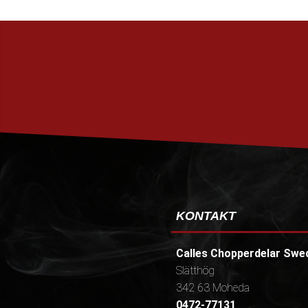
KONTAKT
Calles Chopperdelar Swe
Slätthög
342 63 Moheda
0472-77131