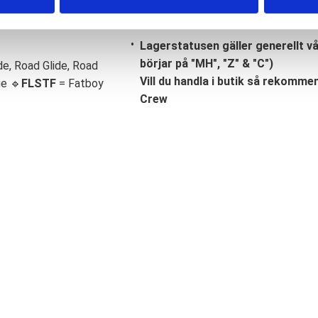
Lagerstatusen gäller generellt v
börjar på "MH", "Z" & "C")
de, Road Glide, Road
Vill du handla i butik så rekommend
ge 🔹
FLSTF
= Fatboy
Crew