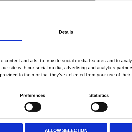
Replacement inner bearing spacer between the
Details
 sleeve; in the OEM color code. For 3/4" wheel
D
e content and ads, to provide social media features and to analy
 our site with our social media, advertising and analytics partn
 provided to them or that they’ve collected from your use of their
Preferences
Statistics
ALLOW SELECTION