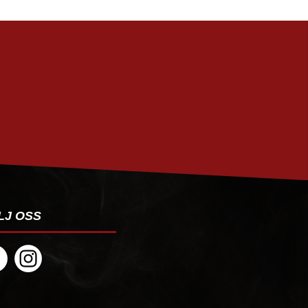
PRENUMERERA
LJ OSS