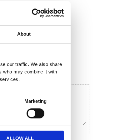
About
ela med dig
F
a
c
se our traffic. We also share
e
ers who may combine it with
b
o
 services.
o
k
Marketing
ALLOW ALL