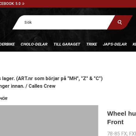
CEBOOK: 5.0 ✰
DERBIKE
CHOLO-DELAR
TILL GARAGET
TRIKE
JAPS-DELAR
K
 lager. (ART.nr som börjar på "MH", "Z" & "C")
nger innan. / Calles Crew
EHÖR
Wheel hub
Front
78-85 FX; FX