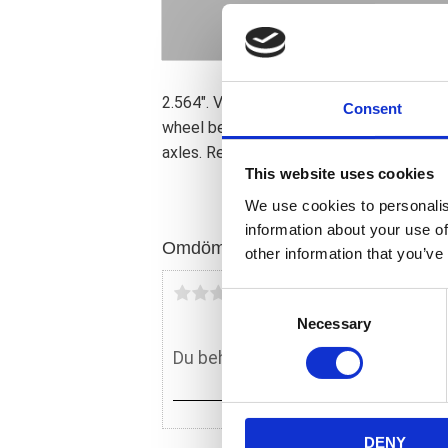
2.564". Violet. Front. Without flanges. 
Consent
wheel bearings; also called axle bearing
axles. Replacement for OEM 43623-78.
This website uses cookies
We use cookies to personalis
information about your use of
Omdömen
other information that you’ve
Du
C
Necessary
o
n
s
e
n
DENY
t