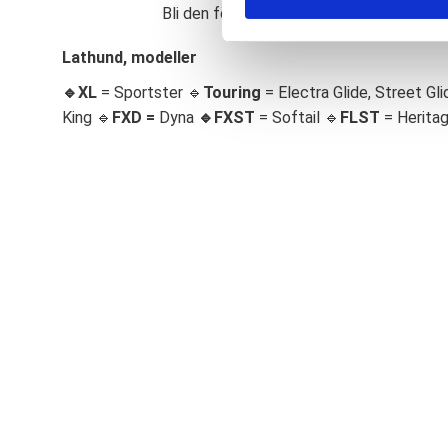
Bli den första att lämna ett omdöme.
S
e
Lathund, modeller
l
🔹XL
= Sportster 🔹
Touring
= Electra Glide, Street Gli
e
c
King 🔹
FXD =
Dyna
🔹
FXST
= Softail 🔹
FLST
= Herita
t
i
o
n