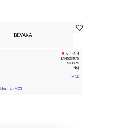
Lägg till i favoriter
BEVAKA
Slutsåld
MH503975
503975
Nej
1
MCS
ukter från MCS