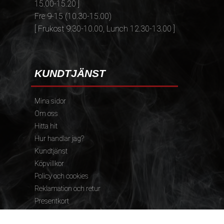
15.00-15.20 ]
Fre 9-15 (10.30-15.00)
[ Frukost 9.30-10.00, Lunch 12.30-13.00 ]
KUNDTJÄNST
Mina sidor
Om oss
Hitta hit
Hur handlar jag?
Kundtjänst
Köpvillkor
Policy och cookies
Reklamation och retur
Presentkort