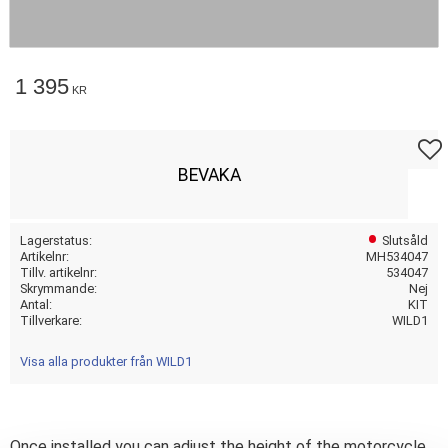
1 395
KR
Lägg t
BEVAKA
Lagerstatus
Slutsåld
Artikelnr
MH534047
Tillv. artikelnr
534047
Skrymmande
Nej
Antal
KIT
Tillverkare
WILD1
Visa alla produkter från WILD1
Once installed you can adjust the height of the motorcycle