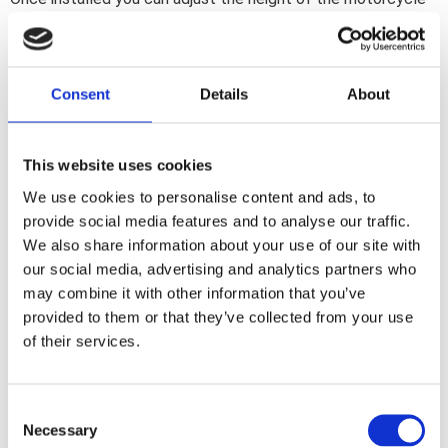
and lower it to a maximum of 2 inches. No permanent
modifications necessary.
Consent
Details
About
Dela med dig
F
a
This website uses cookies
c
e
We use cookies to personalise content and ads, to
b
Omdömen
provide social media features and to analyse our traffic.
o
o
We also share information about your use of our site with
k
Du
our social media, advertising and analytics partners who
may combine it with other information that you’ve
provided to them or that they’ve collected from your use
of their services.
C
Necessary
Bli den första att lämna ett omdöme.
o