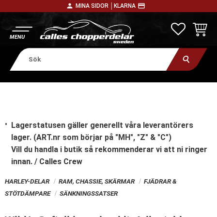
person
payment
MINA SIDOR │
KLARNA
Meny
FAVORITE
KUNDV
Lagerstatusen gäller generellt våra leverantörers
lager. (ART.nr som börjar på "MH", "Z" & "C")
Vill du handla i butik
så rekommenderar vi att ni ringer
innan. / Calles Crew
HARLEY-DELAR
RAM, CHASSIE, SKÄRMAR
FJÄDRAR &
STÖTDÄMPARE
SÄNKNINGSSATSER