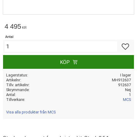
4 495
KR
Antal
Lägg till
KÖP
Lagerstatus
I lager
Artikelnr
MH912637
Tillv. artikelnr
912637
Skrymmande
Nej
Antal
1
Tillverkare
MCS
Visa alla produkter från MCS