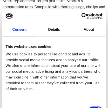
Stock replacement forged piston kit. Stock 8.5:1
compression ratio. Complete with Hastings rings; circlips and
wrist pins. Note: Will also fit Evo B.T. models equipped with
Screamin'' Eagle cylinders heads; which will give a higher 9.5:1
compression ratio.
Consent
Details
About
Dela med dig
This website uses cookies
F
a
We use cookies to personalise content and ads, to
c
e
provide social media features and to analyse our traffic.
b
We also share information about your use of our site with
Omdömen
o
o
our social media, advertising and analytics partners who
k
Du
may combine it with other information that you’ve
provided to them or that they’ve collected from your use
of their services.
C