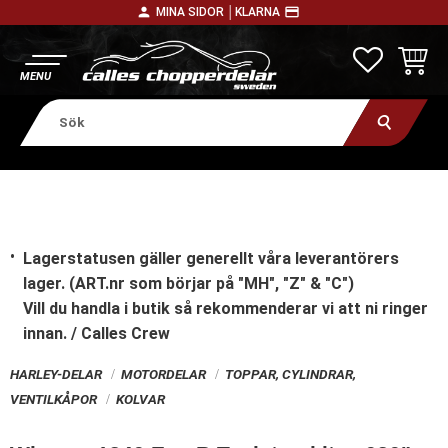
person
payment
MINA SIDOR │
KLARNA
Meny
FAVORITE
KUNDV
Lagerstatusen gäller generellt våra leverantörers
lager. (ART.nr som börjar på "MH", "Z" & "C")
Vill du handla i butik
så rekommenderar vi att ni ringer
innan. / Calles Crew
HARLEY-DELAR
MOTORDELAR
TOPPAR, CYLINDRAR,
VENTILKÅPOR
KOLVAR