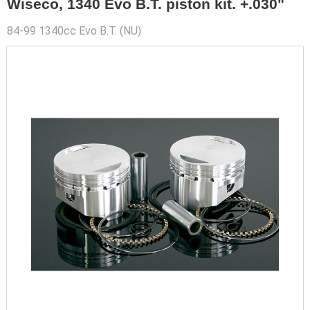
Wiseco, 1340 Evo B.T. piston kit. +.030"
84-99 1340cc Evo B.T. (NU)