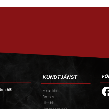
FÖ
KUNDTJÄNST
den AB
Mina sidor
Om oss
Hitta hit