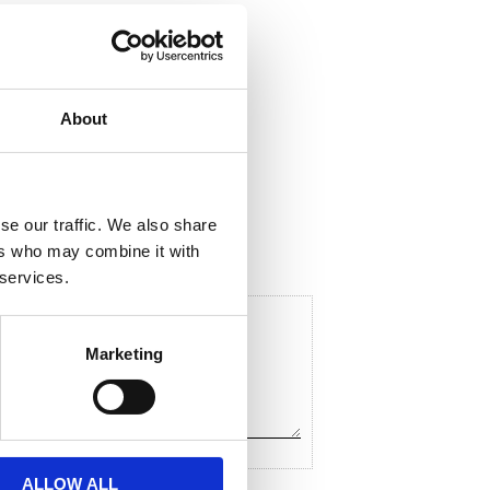
About
ela med dig
F
a
c
se our traffic. We also share
e
ers who may combine it with
b
o
 services.
o
k
Marketing
ALLOW ALL