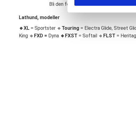
Bli den första att lämna ett omdöme.
S
e
Lathund, modeller
l
🔹XL
= Sportster 🔹
Touring
= Electra Glide, Street Gli
e
c
King 🔹
FXD =
Dyna
🔹
FXST
= Softail 🔹
FLST
= Herita
t
i
o
n