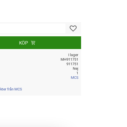
Lägg till i favoriter
KÖP
I lager
MH911751
911751
Nej
1
MCS
ukter från MCS