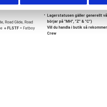
Lagerstatusen gäller generellt v
börjar på "MH", "Z" & "C")
de, Road Glide, Road
Vill du handla i butik så rekommend
ge 🔹
FLSTF
= Fatboy
Crew