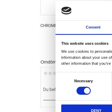
CHROME
Consent
This website uses cookies
We use cookies to personalis
information about your use of
Omdömen
other information that you’ve
Du
C
Necessary
o
n
s
e
n
DENY
t