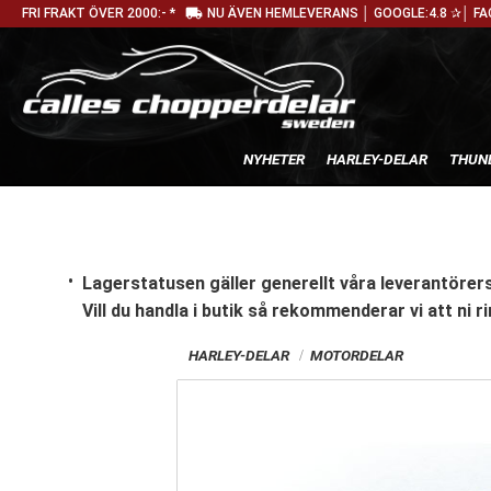
local_shipping
FRI FRAKT ÖVER 2000:- *
NU ÄVEN HEMLEVERANS │ GOOGLE:4.8 ✰│ FA
NYHETER
HARLEY-DELAR
THUN
Lagerstatusen gäller generellt våra leverantörers
Vill du handla i butik
så rekommenderar vi att ni ri
HARLEY-DELAR
MOTORDELAR