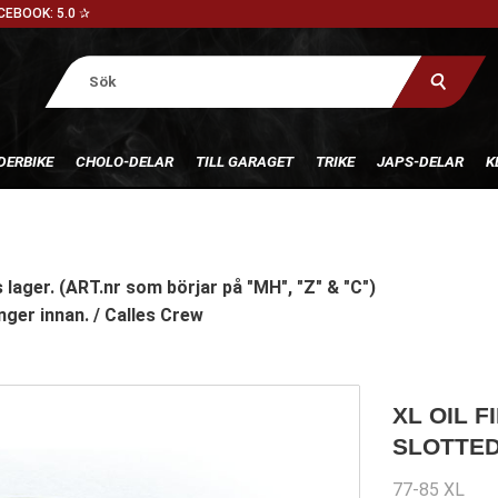
CEBOOK: 5.0 ✰
DERBIKE
CHOLO-DELAR
TILL GARAGET
TRIKE
JAPS-DELAR
K
 lager. (ART.nr som börjar på "MH", "Z" & "C")
nger innan. / Calles Crew
XL OIL F
SLOTTE
77-85 XL