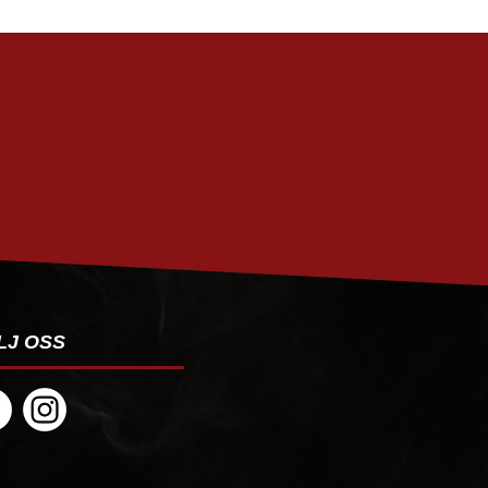
PRENUMERERA
LJ OSS