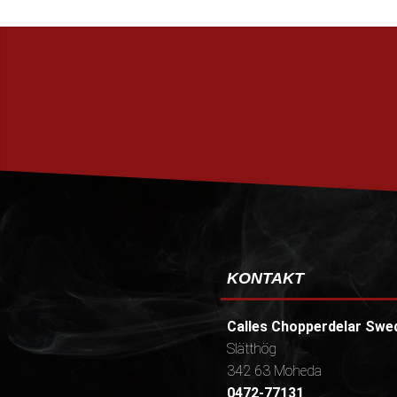
KONTAKT
Calles Chopperdelar Swe
Slätthög
342 63 Moheda
0472-77131