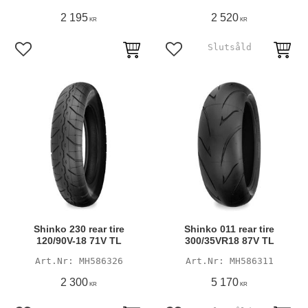
2 195
2 520
KR
KR
Lägg till i favoriter
Lägg till i favoriter
Shinko 230 rear tire
Shinko 011 rear tire
120/90V-18 71V TL
300/35VR18 87V TL
MH586326
MH586311
2 300
5 170
KR
KR