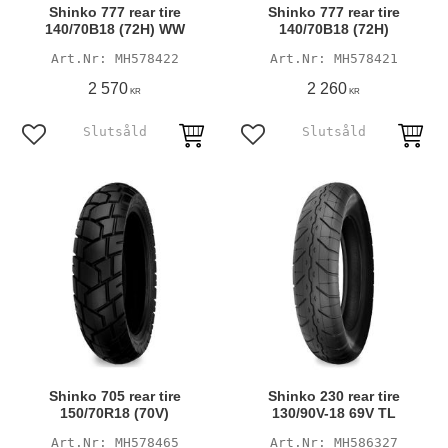
Shinko 777 rear tire
Shinko 777 rear tire
140/70B18 (72H) WW
140/70B18 (72H)
MH578422
MH578421
2 570
2 260
KR
KR
Lägg till i favoriter
Lägg till i favoriter
Shinko 705 rear tire
Shinko 230 rear tire
150/70R18 (70V)
130/90V-18 69V TL
MH578465
MH586327