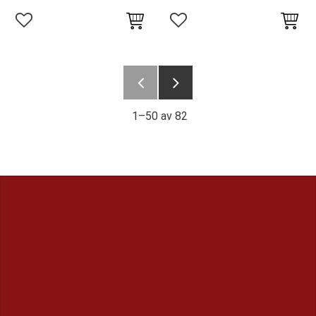
Lägg till i favoriter
Lägg till i favoriter
1–
50
av
82