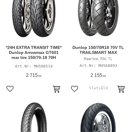
*24H EXTRA TRANSIT TIME*
Dunlop 150/70R18 70V TL
Dunlop Arrowmax GT601
TRAILSMART MAX
rear tire 150/70-18 70H
Rear tire; 70V; TL
MH568893
MH588514
2 715
2 155
KR
KR
Lägg till i favoriter
Lägg till i favoriter