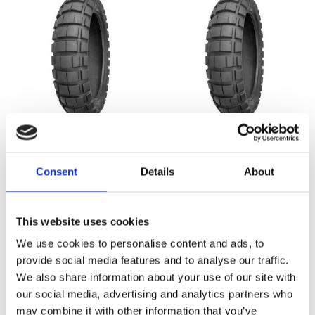
Shinko E805 rear tire
Shinko E805 rear tire
150/70QB18 70Q TL
120/90R-18 65R TT
Consent
Details
About
MH586455
MH586454
2 355
1 610
KR
KR
This website uses cookies
Lägg till i favoriter
Lägg till i favoriter
We use cookies to personalise content and ads, to
provide social media features and to analyse our traffic.
We also share information about your use of our site with
our social media, advertising and analytics partners who
may combine it with other information that you’ve