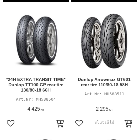
*24H EXTRA TRANSIT TIME*
Dunlop Arrowmax GT601
Dunlop TT100 GP rear tire
rear tire 110/80-18 58H
130/80-18 66H
MH588511
MH588504
4 425
2 295
KR
KR
Lägg till i favoriter
Lägg till i favoriter