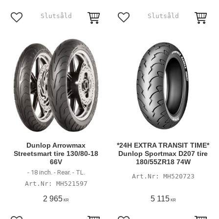
Lägg till i favoriter
Lägg till i favoriter
Dunlop Arrowmax
*24H EXTRA TRANSIT TIME*
Streetsmart tire 130/80-18
Dunlop Sportmax D207 tire
66V
180/55ZR18 74W
- 18 inch. - Rear. - TL.
MH520723
MH521597
2 965
5 115
KR
KR