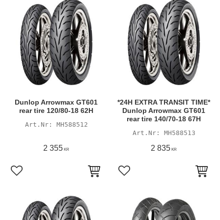
Dunlop Arrowmax GT601
*24H EXTRA TRANSIT TIME*
rear tire 120/80-18 62H
Dunlop Arrowmax GT601
rear tire 140/70-18 67H
MH588512
MH588513
2 355
2 835
KR
KR
Lägg till i favoriter
Lägg till i favoriter