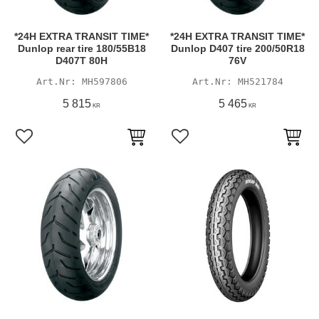
*24H EXTRA TRANSIT TIME*
*24H EXTRA TRANSIT TIME*
Dunlop rear tire 180/55B18
Dunlop D407 tire 200/50R18
D407T 80H
76V
MH597806
MH521784
5 815
5 465
KR
KR
Lägg till i favoriter
Lägg till i favoriter