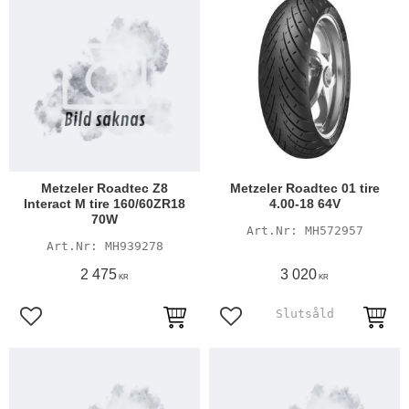
Metzeler Roadtec Z8
Metzeler Roadtec 01 tire
Interact M tire 160/60ZR18
4.00-18 64V
70W
MH572957
MH939278
2 475
3 020
KR
KR
Lägg till i favoriter
Lägg till i favoriter