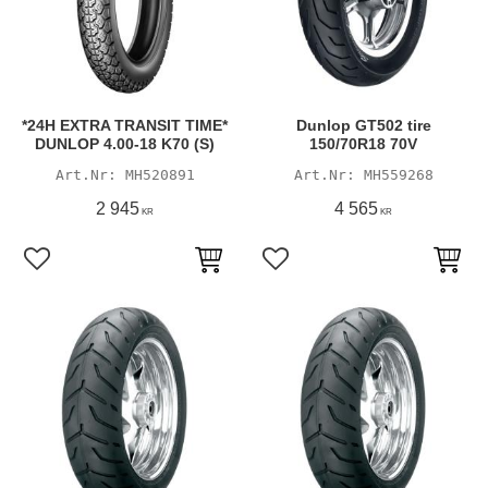
*24H EXTRA TRANSIT TIME*
Dunlop GT502 tire
DUNLOP 4.00-18 K70 (S)
150/70R18 70V
MH520891
MH559268
2 945
4 565
KR
KR
Lägg till i favoriter
Lägg till i favoriter