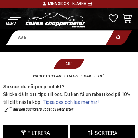
person
payment
MINA SIDOR │
KLARNA
Meny
FAVORITE
KUNDV
18"
HARLEY-DELAR
DÄCK
BAK
18"
Saknar du någon produkt?
Skicka då in ett tips till oss. Du kan få en rabattkod på 10%
till ditt nästa köp.
Tipsa oss och läs mer här!
FILTRERA
SORTERA