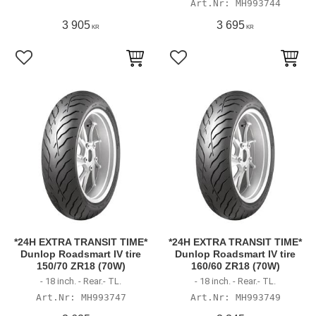
MH993744
3 905
3 695
KR
KR
Lägg till i favoriter
Lägg till i favoriter
*24H EXTRA TRANSIT TIME*
*24H EXTRA TRANSIT TIME*
Dunlop Roadsmart IV tire
Dunlop Roadsmart IV tire
150/70 ZR18 (70W)
160/60 ZR18 (70W)
- 18 inch. - Rear.- TL.
- 18 inch. - Rear.- TL.
MH993747
MH993749