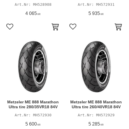
MH528908
MH572931
4 065
5 935
KR
KR
Lägg till i favoriter
Lägg till i favoriter
Metzeler ME 888 Marathon
Metzeler ME 888 Marathon
Ultra tire 280/35VR18 84V
Ultra tire 260/40VR18 84V
MH572930
MH572929
5 600
5 285
KR
KR