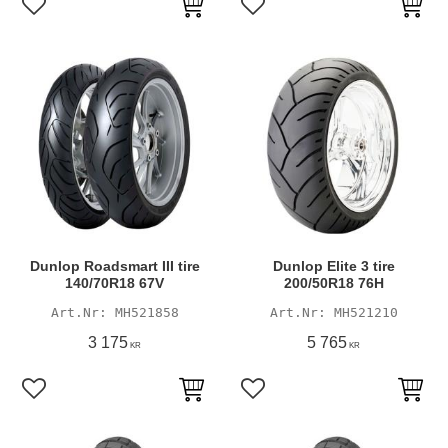
Lägg till i favoriter
Lägg till i favoriter
Dunlop Roadsmart III tire
Dunlop Elite 3 tire
140/70R18 67V
200/50R18 76H
MH521858
MH521210
3 175
5 765
KR
KR
Lägg till i favoriter
Lägg till i favoriter