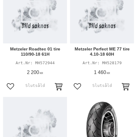
Metzeler Roadtec 01 tire
Metzeler Perfect ME 77 tire
110/90-18 61H
4.10-18 60H
MH572944
MH528179
2 200
1 460
KR
KR
Lägg till i favoriter
Lägg till i favoriter