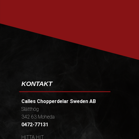
PRENUMERERA
KONTAKT
Calles Chopperdelar Sweden AB
Slätthög
342 63 Moheda
0472-77131
HITTA HIT