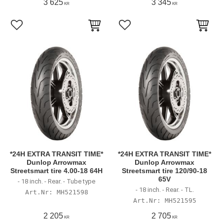
3 625
3 345
KR
KR
Lägg till i favoriter
Lägg till i favoriter
*24H EXTRA TRANSIT TIME*
*24H EXTRA TRANSIT TIME*
Dunlop Arrowmax
Dunlop Arrowmax
Streetsmart tire 4.00-18 64H
Streetsmart tire 120/90-18
65V
- 18 inch. - Rear. - Tube type
- 18 inch. - Rear. - TL.
MH521598
MH521595
2 205
2 705
KR
KR