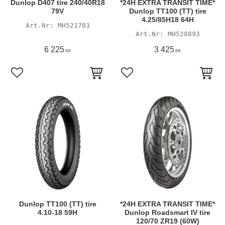
Dunlop D407 tire 240/40R18
*24H EXTRA TRANSIT TIME*
79V
Dunlop TT100 (TT) tire
4.25/85H18 64H
MH521703
MH520893
6 225
3 425
KR
KR
Lägg till i favoriter
Lägg till i favoriter
Dunlop TT100 (TT) tire
*24H EXTRA TRANSIT TIME*
4.10-18 59H
Dunlop Roadsmart IV tire
120/70 ZR19 (60W)