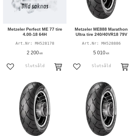
Metzeler Perfect ME 77 tire
Metzeler ME888 Marathon
4.00-18 64H
Ultra tire 240/40VR18 79V
MH528178
MH528886
2 200
5 010
KR
KR
Lägg till i favoriter
Lägg till i favoriter