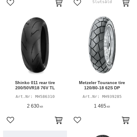
Lägg till i favoriter
Lägg till i favoriter
Shinko 011 rear tire
Metzeler Tourance tire
200/50VR18 76V TL
120/80-18 62S DP
MH586310
MH939285
2 630
1 465
KR
KR
Lägg till i favoriter
Lägg till i favoriter