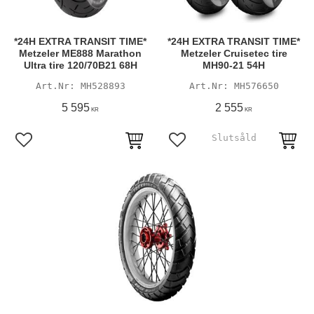
*24H EXTRA TRANSIT TIME*
*24H EXTRA TRANSIT TIME*
Metzeler ME888 Marathon
Metzeler Cruisetec tire
Ultra tire 120/70B21 68H
MH90-21 54H
MH528893
MH576650
5 595
2 555
KR
KR
Lägg till i favoriter
Lägg till i favoriter