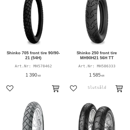
Shinko 705 front tire 90/90-
Shinko 250 front tire
21 (54H)
MH90H21 56H TT
MH578462
MH586333
1 390
1 585
KR
KR
Lägg till i favoriter
Lägg till i favoriter