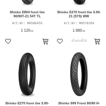
Shinko E804 front tire
Shinko E270 front tire 3.00-
90/90T-21 54T TL
21 (57S) WW
MH586459
MH578384
1 120
1 880
KR
KR
Lägg till i favoriter
Lägg till i favoriter
Shinko E270 front tire 3.00-
Shinko 999 Front 80/90 H-