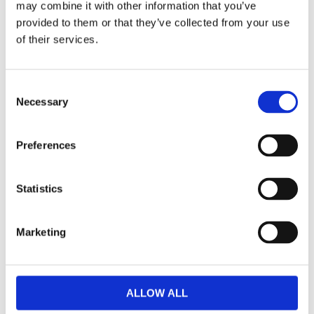
may combine it with other information that you’ve
provided to them or that they’ve collected from your use
of their services.
Metzeler ME888 Marathon
Metzeler ME 888 Marathon
Ultra tire MH90-21 54H
Ultra tire 120/70-21 62V
MH528378
MH939248
C
Necessary
3 470
3 585
o
KR
KR
n
s
Lägg till i favoriter
Lägg till i favoriter
Preferences
e
n
t
Statistics
S
e
Marketing
l
e
c
t
ALLOW ALL
i