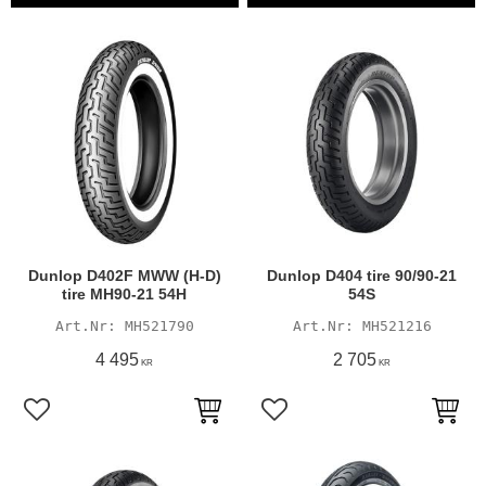
Dunlop D402F MWW (H-D)
Dunlop D404 tire 90/90-21
tire MH90-21 54H
54S
MH521790
MH521216
4 495
2 705
KR
KR
Lägg till i favoriter
Lägg till i favoriter