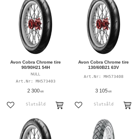
Avon Cobra Chrome tire
Avon Cobra Chrome tire
90/90H21 54H
130/60B21 63V
NULL
MH573408
MH573403
2 300
3 105
KR
KR
Lägg till i favoriter
Lägg till i favoriter