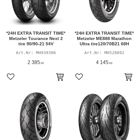
*24H EXTRA TRANSIT TIME*
*24H EXTRA TRANSIT TIME*
Metzeler Tourance Next 2
Metzeler ME888 Marathon
tire 90/90-21 54V
Ultra tire120/70B21 68H
MH939306
MH528892
2 385
4 145
KR
KR
Lägg till i favoriter
Lägg till i favoriter