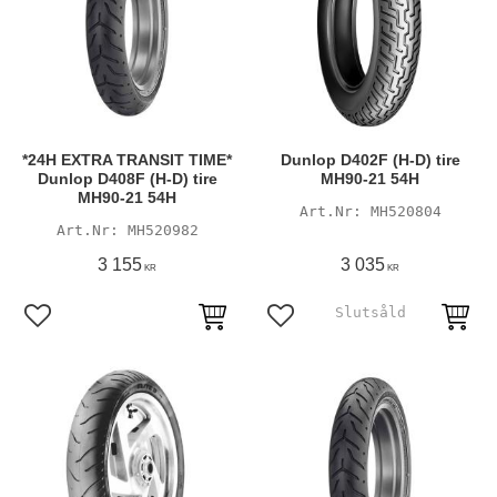
*24H EXTRA TRANSIT TIME*
Dunlop D402F (H-D) tire
Dunlop D408F (H-D) tire
MH90-21 54H
MH90-21 54H
MH520804
MH520982
3 155
3 035
KR
KR
Lägg till i favoriter
Lägg till i favoriter