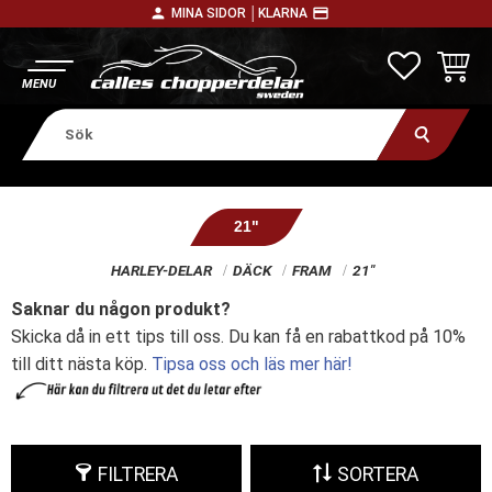
person
payment
MINA SIDOR │
KLARNA
Meny
FAVORITE
KUNDV
21"
HARLEY-DELAR
DÄCK
FRAM
21"
Saknar du någon produkt?
Skicka då in ett tips till oss. Du kan få en rabattkod på 10%
till ditt nästa köp.
Tipsa oss och läs mer här!
FILTRERA
SORTERA