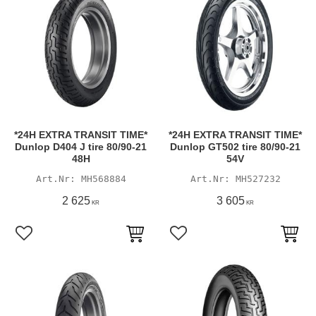
*24H EXTRA TRANSIT TIME*
*24H EXTRA TRANSIT TIME*
Dunlop D404 J tire 80/90-21
Dunlop GT502 tire 80/90-21
48H
54V
MH568884
MH527232
2 625
3 605
KR
KR
Lägg till i favoriter
Lägg till i favoriter