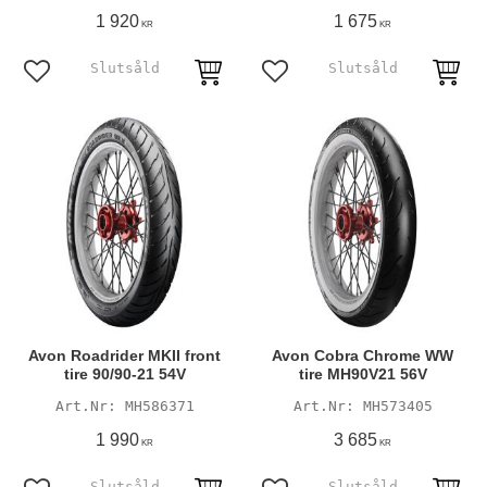
1 920
1 675
KR
KR
Lägg till i favoriter
Lägg till i favoriter
Avon Roadrider MKII front
Avon Cobra Chrome WW
tire 90/90-21 54V
tire MH90V21 56V
MH586371
MH573405
1 990
3 685
KR
KR