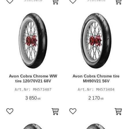
Lägg till i favoriter
Lägg till i favoriter
Avon Cobra Chrome WW
Avon Cobra Chrome tire
tire 120/70V21 68V
MH90V21 56V
MH573407
MH573404
3 850
2 170
KR
KR
Lägg till i favoriter
Lägg till i favoriter