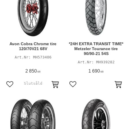
Avon Cobra Chrome tire
*24H EXTRA TRANSIT TIME*
120/70V21 68V
Metzeler Tourance tire
90/90-21 54S
MH573406
MH939282
2 850
1 690
KR
KR
Lägg till i favoriter
Lägg till i favoriter