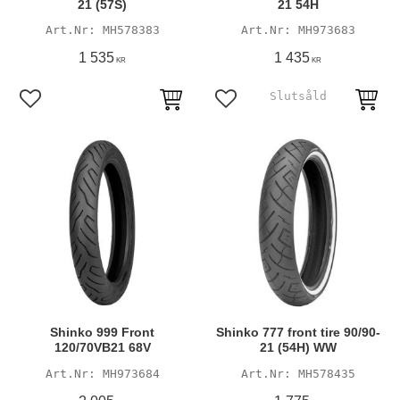
21 (57S)
21 54H
MH578383
MH973683
1 535
1 435
KR
KR
Lägg till i favoriter
Lägg till i favoriter
Shinko 999 Front
Shinko 777 front tire 90/90-
120/70VB21 68V
21 (54H) WW
MH973684
MH578435