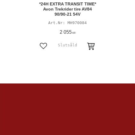
*24H EXTRA TRANSIT TIME*
Avon Trekrider tire AV84
90/90-21 54V
MH970084
2 055
KR
Lägg till i favoriter