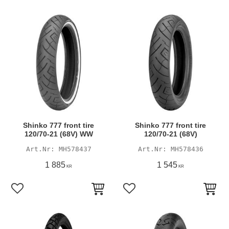
Shinko 777 front tire
Shinko 777 front tire
120/70-21 (68V) WW
120/70-21 (68V)
MH578437
MH578436
1 885
1 545
KR
KR
Lägg till i favoriter
Lägg till i favoriter