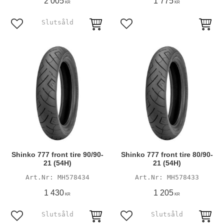
2 005
1 775
KR
KR
Lägg till i favoriter
Lägg till i favoriter
Shinko 777 front tire 90/90-
Shinko 777 front tire 80/90-
21 (54H)
21 (54H)
MH578434
MH578433
1 430
1 205
KR
KR
Lägg till i favoriter
Lägg till i favoriter