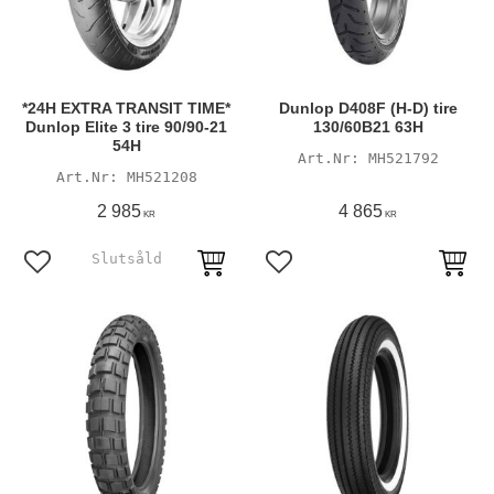
*24H EXTRA TRANSIT TIME*
Dunlop D408F (H-D) tire
Dunlop Elite 3 tire 90/90-21
130/60B21 63H
54H
MH521792
MH521208
2 985
4 865
KR
KR
Lägg till i favoriter
Lägg till i favoriter