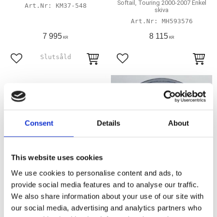
Softail, Touring 2000-2007 Enkel
KM37-548
skiva
MH593576
7 995
8 115
KR
KR
Lägg till i favoriter
Lägg till i favoriter
Consent
Details
About
This website uses cookies
We use cookies to personalise content and ads, to
provide social media features and to analyse our traffic.
Hjul 21x3,5" fram, King
King Spoke 23x3,5" Single
Spoke dubbla skivor
disc
We also share information about your use of our site with
Touring 08-21 Dual disc Black`n
Touring 00-07
our social media, advertising and analytics partners who
Chrome
KM37-524