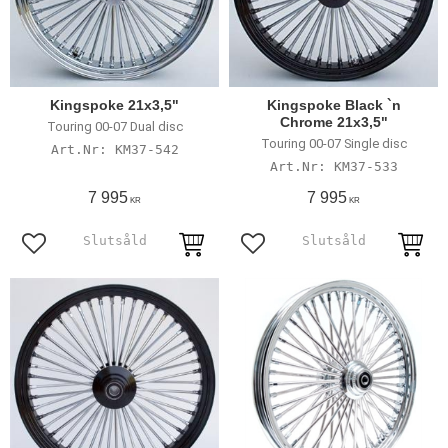
Kingspoke 21x3,5"
Kingspoke Black `n
Chrome 21x3,5"
Touring 00-07 Dual disc
Touring 00-07 Single disc
KM37-542
KM37-533
7 995
7 995
KR
KR
Lägg till i favoriter
Lägg till i favoriter