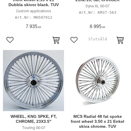
Dubbla skivor black. TUV
Dyna XL 00-07
Custom applications
KM37-563
MH597912
7 935
6 995
KR
KR
Lägg till i favoriter
Lägg till i favoriter
WHEEL, KNG SPKE, FT,
MCS Radial 48 fat spoke
CHROME, 23X3.5"
front wheel 3.50 x 21 Enkel
skiva chrome. TUV
Touring 00-07