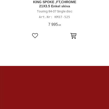
KING SPOKE ,FT,CHROME
21X3.5 Enkel skiva
Touring 84-07 Single disc
KM37-525
7 995
KR
Lägg till i favoriter