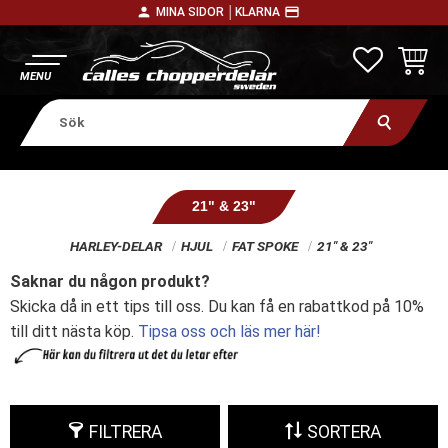
person
payment
MINA SIDOR │
KLARNA
Meny
FAVORITE
KUNDV
21" & 23"
HARLEY-DELAR
HJUL
FAT SPOKE
21" & 23"
Saknar du någon produkt?
Skicka då in ett tips till oss. Du kan få en rabattkod på 10%
till ditt nästa köp.
Tipsa oss och läs mer här!
FILTRERA
SORTERA