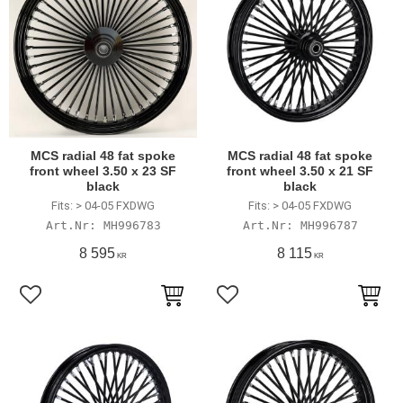
MCS radial 48 fat spoke
MCS radial 48 fat spoke
front wheel 3.50 x 23 SF
front wheel 3.50 x 21 SF
black
black
Fits: > 04-05 FXDWG
Fits: > 04-05 FXDWG
MH996783
MH996787
8 595
8 115
KR
KR
Lägg till i favoriter
Lägg till i favoriter