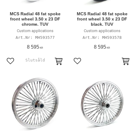
MCS Radial 48 fat spoke
MCS Radial 48 fat spoke
front wheel 3.50 x 23 DF
front wheel 3.50 x 23 DF
chrome. TUV
black. TUV
Custom applications
Custom applications
MH593577
MH593578
8 595
8 595
KR
KR
Lägg till i favoriter
Lägg till i favoriter