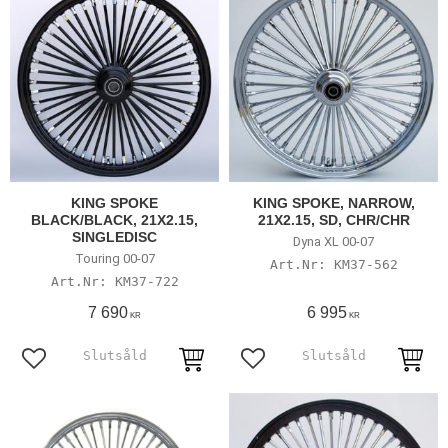
KING SPOKE
KING SPOKE, NARROW,
BLACK/BLACK, 21X2.15,
21X2.15, SD, CHR/CHR
SINGLEDISC
Dyna XL 00-07
Touring 00-07
KM37-562
KM37-722
7 690
6 995
KR
KR
Lägg till i favoriter
Lägg till i favoriter