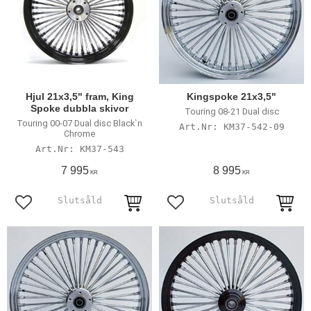
Hjul 21x3,5" fram, King
Kingspoke 21x3,5"
Spoke dubbla skivor
Touring 08-21 Dual disc
Touring 00-07 Dual disc Black`n
KM37-542-09
Chrome
KM37-543
7 995
8 995
KR
KR
Lägg till i favoriter
Lägg till i favoriter