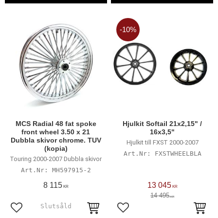
10
%
MCS Radial 48 fat spoke
Hjulkit Softail 21x2,15" /
front wheel 3.50 x 21
16x3,5"
Dubbla skivor chrome. TUV
Hjulkit till FXST 2000-2007
(kopia)
FXSTWHEELBLA
Touring 2000-2007 Dubbla skivor
MH597915-2
8 115
13 045
KR
KR
14 495
KR
Lägg till i favoriter
Lägg till i favoriter