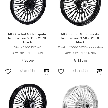
MCS radial 48 fat spoke
MCS radial 48 fat spoke
front wheel 2.15 x 21 SF
front wheel 3.50 x 21 DF
black
black
Fits: > 04-05 FXDWG
Touring 2000-2007 Dubbla skivor
MH996789
MH996786
7 935
8 115
KR
KR
Lägg till i favoriter
Lägg till i favoriter