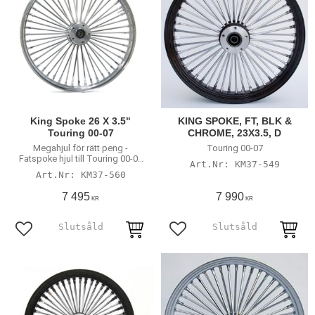
King Spoke 26 X 3.5"
KING SPOKE, FT, BLK &
Touring 00-07
CHROME, 23X3.5, D
Megahjul för rätt peng -
Touring 00-07
Fatspoke hjul till Touring 00-07
KM37-549
dubbla skivor!
KM37-560
7 495
7 990
KR
KR
Lägg till i favoriter
Lägg till i favoriter