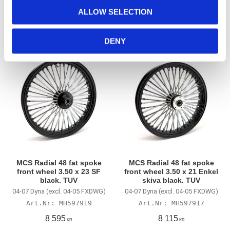
8 115
7 935
o
KR
KR
ALLOW SELECTION
n
Lägg till i favoriter
Lägg till i favoriter
DENY
MCS Radial 48 fat spoke
MCS Radial 48 fat spoke
front wheel 3.50 x 23 SF
front wheel 3.50 x 21 Enkel
black. TUV
skiva black. TUV
04-07 Dyna (excl. 04-05 FXDWG)
04-07 Dyna (excl. 04-05 FXDWG)
MH597919
MH597917
8 595
8 115
KR
KR