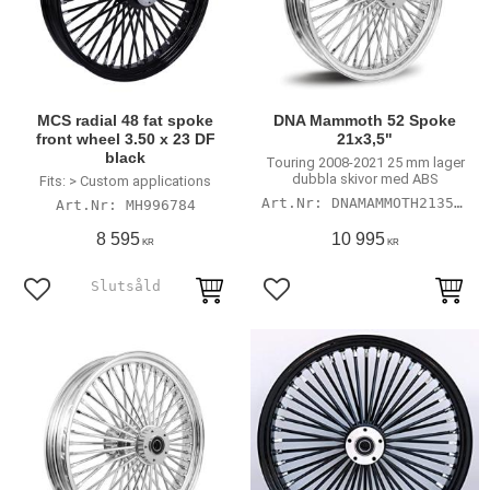
MCS radial 48 fat spoke
DNA Mammoth 52 Spoke
front wheel 3.50 x 23 DF
21x3,5"
black
Touring 2008-2021 25 mm lager
dubbla skivor med ABS
Fits: > Custom applications
DNAMAMMOTH213508
MH996784
8 595
10 995
KR
KR
Lägg till i favoriter
Lägg till i favoriter