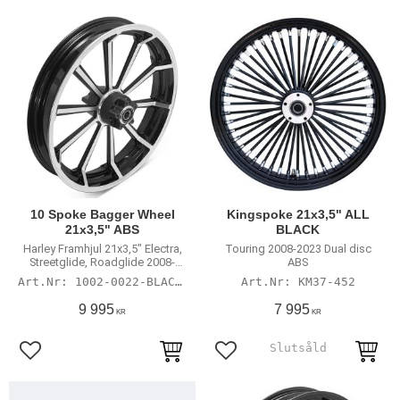
10 Spoke Bagger Wheel
Kingspoke 21x3,5" ALL
21x3,5" ABS
BLACK
Harley Framhjul 21x3,5" Electra,
Touring 2008-2023 Dual disc
Streetglide, Roadglide 2008-
ABS
2022 med 25 mm lager ABS
1002-0022-BLACK-3
KM37-452
9 995
7 995
KR
KR
Lägg till i favoriter
Lägg till i favoriter