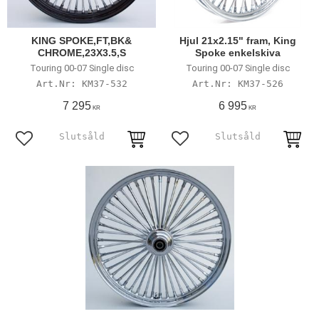
KING SPOKE,FT,BK&
Hjul 21x2.15" fram, King
CHROME,23X3.5,S
Spoke enkelskiva
Touring 00-07 Single disc
Touring 00-07 Single disc
KM37-532
KM37-526
7 295
6 995
KR
KR
Lägg till i favoriter
Lägg till i favoriter