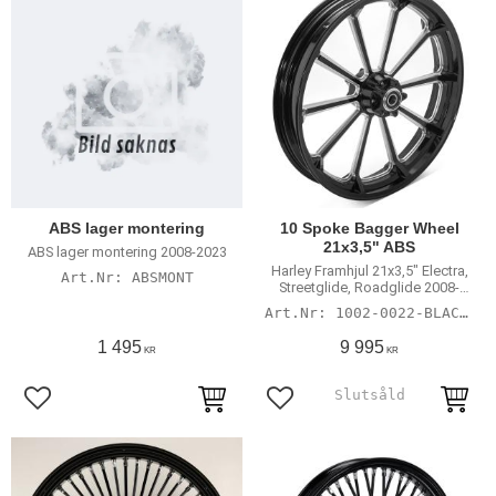
ABS lager montering
10 Spoke Bagger Wheel
21x3,5" ABS
ABS lager montering 2008-2023
Harley Framhjul 21x3,5" Electra,
ABSMONT
Streetglide, Roadglide 2008-
2022 med 25 mm lager ABS
1002-0022-BLACK-2
1 495
9 995
KR
KR
Lägg till i favoriter
Lägg till i favoriter