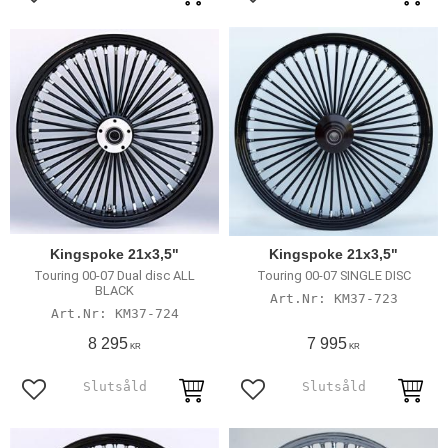
Lägg till i favoriter
Lägg till i favoriter
Kingspoke 21x3,5"
Kingspoke 21x3,5"
Touring 00-07 Dual disc ALL
Touring 00-07 SINGLE DISC
BLACK
KM37-723
KM37-724
8 295
7 995
KR
KR
Lägg till i favoriter
Lägg till i favoriter