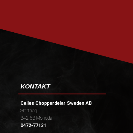
PRENUMERERA
KONTAKT
Calles Chopperdelar Sweden AB
Slätthög
342 63 Moheda
0472-77131