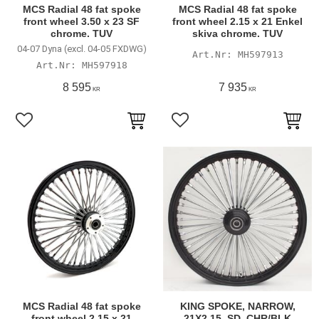
MCS Radial 48 fat spoke
MCS Radial 48 fat spoke
front wheel 3.50 x 23 SF
front wheel 2.15 x 21 Enkel
chrome. TUV
skiva chrome. TUV
04-07 Dyna (excl. 04-05 FXDWG)
MH597913
MH597918
8 595
7 935
KR
KR
Lägg till i favoriter
Lägg till i favoriter
MCS Radial 48 fat spoke
KING SPOKE, NARROW,
front wheel 2.15 x 21
21X2.15, SD, CHR/BLK