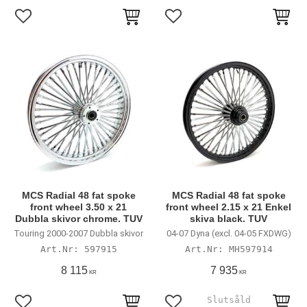
Lägg till i favoriter
Lägg till i favoriter
MCS Radial 48 fat spoke
MCS Radial 48 fat spoke
front wheel 3.50 x 21
front wheel 2.15 x 21 Enkel
Dubbla skivor chrome. TUV
skiva black. TUV
Touring 2000-2007 Dubbla skivor
04-07 Dyna (excl. 04-05 FXDWG)
597915
MH597914
8 115
7 935
KR
KR