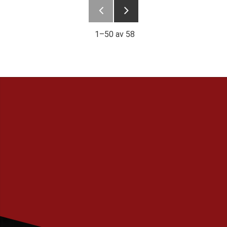
1–
50
av
58
PRENUMERERA