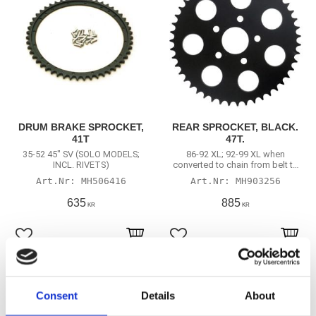
DRUM BRAKE SPROCKET,
REAR SPROCKET, BLACK.
41T
47T.
35-52 45" SV (SOLO MODELS;
86-92 XL; 92-99 XL when
INCL. RIVETS)
converted to chain from belt to
rear chain.
MH506416
MH903256
635
885
KR
KR
Lägg till i favoriter
Lägg till i favoriter
Consent
Details
About