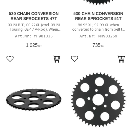
530 CHAIN CONVERSION
530 CHAIN CONVERSION
REAR SPROCKETS 47T
REAR SPROCKETS 51T
00-23 B.T.; 00-22XL (excl. 08-23
86-92 XL; 92-99 XL when
Touring; 02-17 V-Rod). When
converted to chain from belt to
converted to rear chain
rear chain.
MH901335
MH903259
1 025
735
KR
KR
Lägg till i favoriter
Lägg till i favoriter