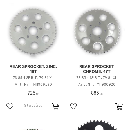
REAR SPROCKET, ZINC.
REAR SPROCKET,
48T
CHROME. 47T
73-85 4-SP B.T.; 79-81 XL
73-85 4-SP B.T.; 79-81 XL
MH909190
MH900920
725
885
KR
KR
Lägg till i favoriter
Lägg till i favoriter