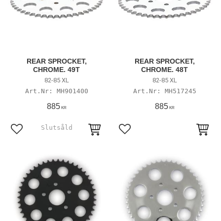
REAR SPROCKET,
REAR SPROCKET,
CHROME. 49T
CHROME. 48T
82-85 XL
82-85 XL
MH901400
MH517245
885
885
KR
KR
Lägg till i favoriter
Lägg till i favoriter