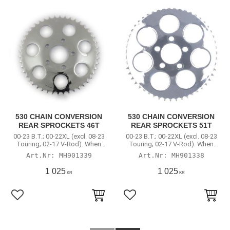
530 CHAIN CONVERSION
530 CHAIN CONVERSION
REAR SPROCKETS 46T
REAR SPROCKETS 51T
00-23 B.T.; 00-22XL (excl. 08-23
00-23 B.T.; 00-22XL (excl. 08-23
Touring; 02-17 V-Rod). When
Touring; 02-17 V-Rod). When
converted to rear chain
converted to rear chain
MH901339
MH901338
1 025
1 025
KR
KR
Lägg till i favoriter
Lägg till i favoriter