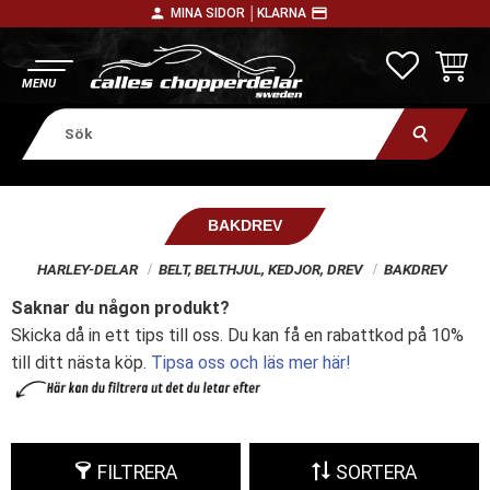
person
payment
MINA SIDOR │
KLARNA
Meny
FAVORITE
KUNDV
BAKDREV
HARLEY-DELAR
BELT, BELTHJUL, KEDJOR, DREV
BAKDREV
Saknar du någon produkt?
Skicka då in ett tips till oss. Du kan få en rabattkod på 10%
till ditt nästa köp.
Tipsa oss och läs mer här!
FILTRERA
SORTERA