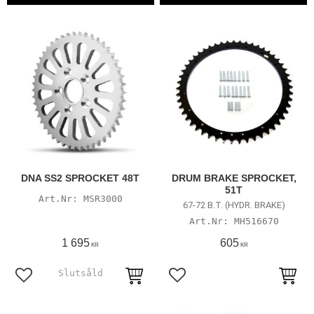
DNA SS2 SPROCKET 48T
DRUM BRAKE SPROCKET,
51T
MSR3000
67-72 B.T. (HYDR. BRAKE)
MH516670
1 695
605
KR
KR
Lägg till i favoriter
Lägg till i favoriter