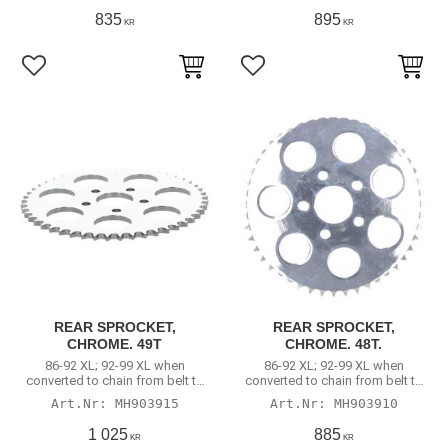
835
895
KR
KR
Lägg till i favoriter
Lägg till i favoriter
REAR SPROCKET,
REAR SPROCKET,
CHROME. 49T
CHROME. 48T.
86-92 XL; 92-99 XL when
86-92 XL; 92-99 XL when
converted to chain from belt to
converted to chain from belt to
rear chain.
rear chain.
MH903915
MH903910
1 025
885
KR
KR