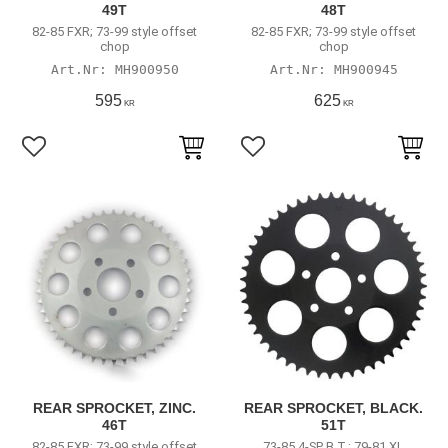
49T
48T
82-85 FXR; 73-99 style offset
82-85 FXR; 73-99 style offset
chop
chop
MH900950
MH900945
595
625
KR
KR
Lägg till i favoriter
Lägg till i favoriter
REAR SPROCKET, ZINC.
REAR SPROCKET, BLACK.
46T
51T
82-85 FXR; 73-99 style offset
73-85 4-SP B.T.; 79-81 XL