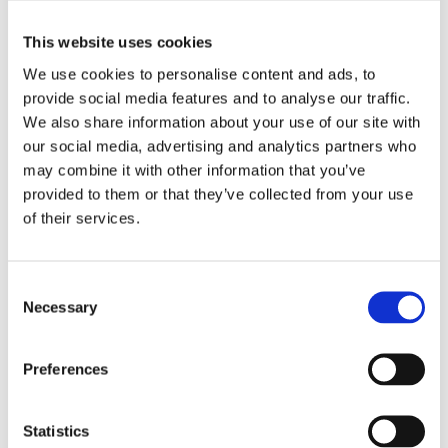
This website uses cookies
We use cookies to personalise content and ads, to
provide social media features and to analyse our traffic.
We also share information about your use of our site with
our social media, advertising and analytics partners who
530 CHAIN CONVERSION
Bakdrev Moheda Style
REAR SPROCKETS 51T
kromat 48 T
may combine it with other information that you’ve
00-23 B.T.; 00-22XL (excl. 08-23
provided to them or that they’ve collected from your use
K17-062
Touring; 02-17 V-Rod). When
converted to rear chain
of their services.
MH901344
1 025
1 695
KR
KR
C
Necessary
Lägg till i favoriter
Lägg till i favoriter
o
n
s
Preferences
e
n
t
Statistics