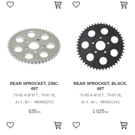
Lägg till i favoriter
Lägg till i favoriter
REAR SPROCKET, ZINC.
REAR SPROCKET, BLACK.
49T
48T
73-85 4-SP B.T.; 79-81 XL
73-85 4-SP B.T.; 79-81 XL
MH900255
MH903242
635
1 025
KR
KR
Lägg till i favoriter
Lägg till i favoriter