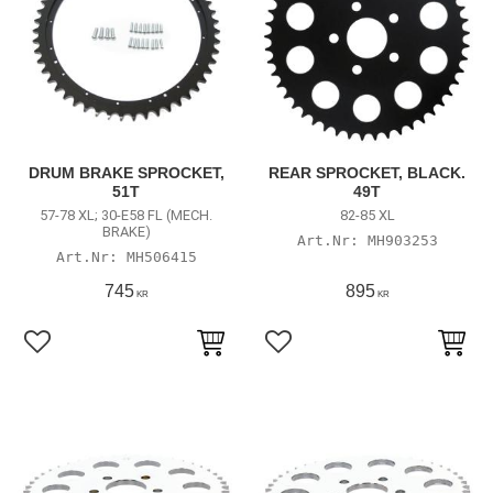
DRUM BRAKE SPROCKET,
REAR SPROCKET, BLACK.
51T
49T
57-78 XL; 30-E58 FL (MECH.
82-85 XL
BRAKE)
MH903253
MH506415
745
895
KR
KR
Lägg till i favoriter
Lägg till i favoriter