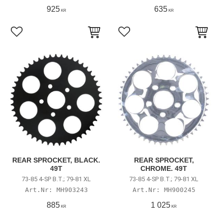
925
635
KR
KR
Lägg till i favoriter
Lägg till i favoriter
REAR SPROCKET, BLACK.
REAR SPROCKET,
49T
CHROME. 49T
73-85 4-SP B.T.; 79-81 XL
73-85 4-SP B.T.; 79-81 XL
MH903243
MH900245
885
1 025
KR
KR