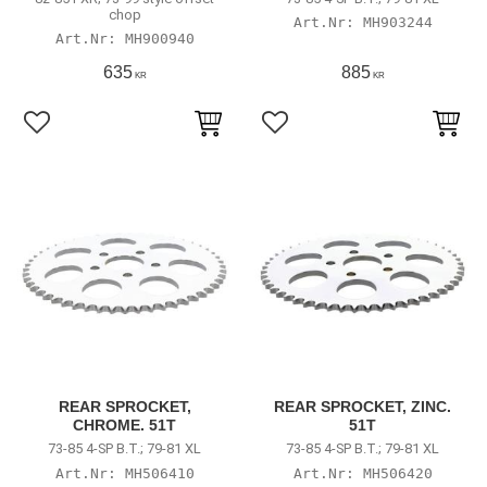
chop
MH903244
MH900940
635
885
KR
KR
Lägg till i favoriter
Lägg till i favoriter
REAR SPROCKET,
REAR SPROCKET, ZINC.
CHROME. 51T
51T
73-85 4-SP B.T.; 79-81 XL
73-85 4-SP B.T.; 79-81 XL
MH506410
MH506420