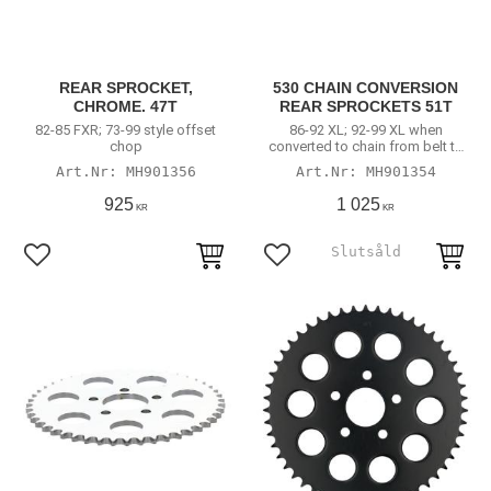
REAR SPROCKET,
530 CHAIN CONVERSION
CHROME. 47T
REAR SPROCKETS 51T
82-85 FXR; 73-99 style offset
86-92 XL; 92-99 XL when
chop
converted to chain from belt to
rear chain.
MH901356
MH901354
925
1 025
KR
KR
Lägg till i favoriter
Lägg till i favoriter