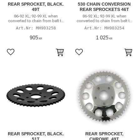
REAR SPROCKET, BLACK.
530 CHAIN CONVERSION
49T
REAR SPROCKETS 46T
86-92 XL; 92-99 XL when
86-92 XL; 92-99 XL when
converted to chain from belt to
converted to chain from belt to
rear chain.
rear chain.
MH903258
MH903254
905
1 025
KR
KR
Lägg till i favoriter
Lägg till i favoriter
REAR SPROCKET, BLACK.
REAR SPROCKET,
51T
CHROME. 49T