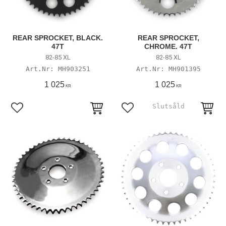
REAR SPROCKET, BLACK.
REAR SPROCKET,
47T
CHROME. 47T
82-85 XL
82-85 XL
MH903251
MH901395
1 025
1 025
KR
KR
Lägg till i favoriter
Lägg till i favoriter