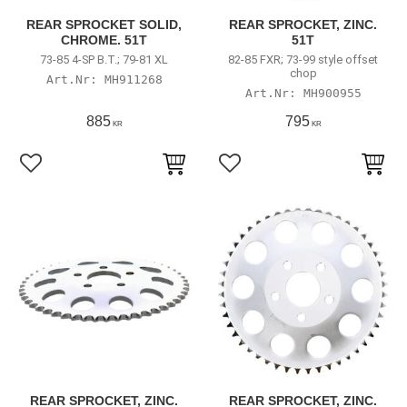
REAR SPROCKET SOLID,
REAR SPROCKET, ZINC.
CHROME. 51T
51T
73-85 4-SP B.T.; 79-81 XL
82-85 FXR; 73-99 style offset
chop
MH911268
MH900955
885
795
KR
KR
Lägg till i favoriter
Lägg till i favoriter
REAR SPROCKET, ZINC.
REAR SPROCKET, ZINC.