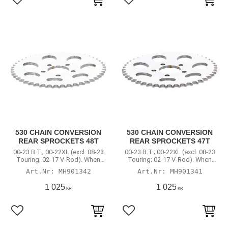
Lägg till i favoriter
Lägg till i favoriter
530 CHAIN CONVERSION
530 CHAIN CONVERSION
REAR SPROCKETS 48T
REAR SPROCKETS 47T
00-23 B.T.; 00-22XL (excl. 08-23
00-23 B.T.; 00-22XL (excl. 08-23
Touring; 02-17 V-Rod). When
Touring; 02-17 V-Rod). When
converted to rear chain
converted to rear chain
MH901342
MH901341
1 025
1 025
KR
KR
Lägg till i favoriter
Lägg till i favoriter