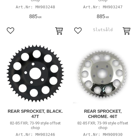
MH903248
MH903247
885
885
KR
KR
Lägg till i favoriter
Lägg till i favoriter
REAR SPROCKET, BLACK.
REAR SPROCKET,
47T
CHROME. 46T
82-85 FXR; 73-99 style offset
82-85 FXR; 73-99 style offset
chop
chop
MH903246
MH900930