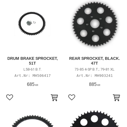
DRUM BRAKE SPROCKET,
REAR SPROCKET, BLACK.
51T
47T
L58-61 B.T.
73-85 4-SP B.T.; 79-81 XL
MH506417
MH903241
685
885
KR
KR
Lägg till i favoriter
Lägg till i favoriter