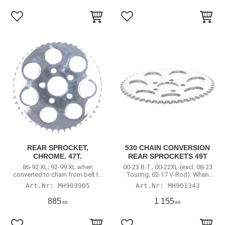
Lägg till i favoriter
Lägg till i favoriter
REAR SPROCKET,
530 CHAIN CONVERSION
CHROME. 47T.
REAR SPROCKETS 49T
86-92 XL; 92-99 XL when
00-23 B.T.; 00-22XL (excl. 08-23
converted to chain from belt to
Touring; 02-17 V-Rod). When
rear chain.
converted to rear chain
MH903905
MH901343
885
1 155
KR
KR