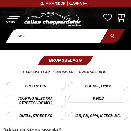
person
payment
MINA SIDOR │
KLARNA
Meny
FAVORITE
KUNDV
BROMSBELÄGG
HARLEY-DELAR
BROMSAR
BROMSBELÄGG
SPORTSTER
SOFTAIL, DYNA
TOURING (ELECTRA,
V-ROD
STREETGLIDE MFL)
BUELL, STREET XG
ISR, PM, GMA, K-TECH MFL
Saknar du någon produkt?