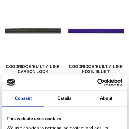
GOODRIDGE 'BUILT-A-LINE'
GOODRIDGE 'BUILT-A-LINE'
CARBON LOOK
HOSE, BLUE T.
PER METER
PER METER
921816P
921826P
270
270
KR
KR
Consent
Details
About
Lägg till i favoriter
Lägg till i favoriter
This website uses cookies
We use cookies to personalise content and ads, to