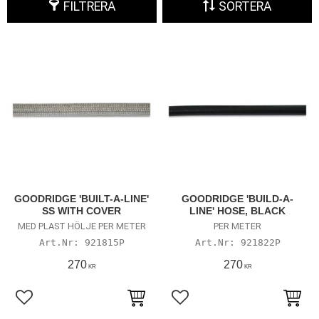
FILTRERA
SORTERA
GOODRIDGE 'BUILT-A-LINE'
GOODRIDGE 'BUILD-A-
SS WITH COVER
LINE' HOSE, BLACK
MED PLAST HÖLJE PER METER
PER METER
921815P
921822P
270
270
KR
KR
Lägg till i favoriter
Lägg till i favoriter