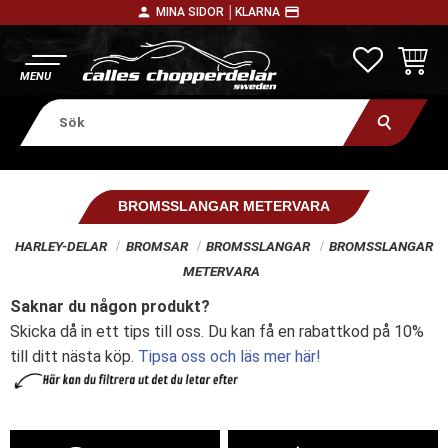
person
payment
MINA SIDOR │
KLARNA
Meny
FAVORITE
KUNDV
BROMSSLANGAR METERVARA
HARLEY-DELAR
BROMSAR
BROMSSLANGAR
BROMSSLANGAR
METERVARA
Saknar du någon produkt?
Skicka då in ett tips till oss. Du kan få en rabattkod på 10%
till ditt nästa köp.
Tipsa oss och läs mer här!