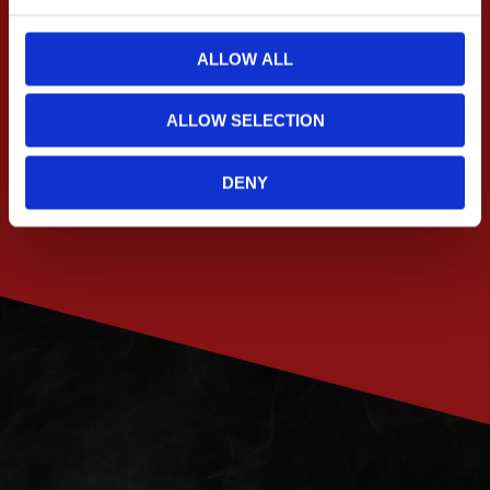
e
c
t
ALLOW ALL
i
o
ALLOW SELECTION
n
DENY
PRENUMERERA