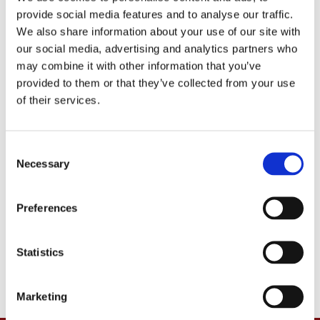
provide social media features and to analyse our traffic.
We also share information about your use of our site with
our social media, advertising and analytics partners who
may combine it with other information that you’ve
provided to them or that they’ve collected from your use
of their services.
GOODRIDGE 'BUILT-A-LINE'
GOODRIDGE 'BUILT-A-LINE'
HOSE, RED T.
HOSE, STAINLESS
C
PER METER
UTAN PLAST HÖLJE PER METER
Necessary
o
921829P
921814P
n
265
220
s
KR
KR
Preferences
e
n
Lägg till i favoriter
Lägg till i favoriter
t
Statistics
S
e
Marketing
l