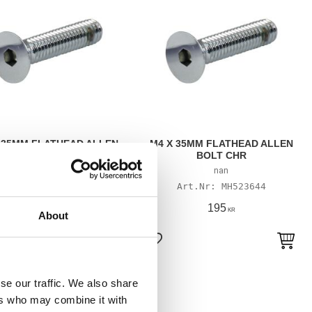
 35MM FLATHEAD ALLEN
M4 X 35MM FLATHEAD ALLEN
BOLT CHR
BOLT CHR
nan
MH523664
MH523644
215
195
KR
KR
About
till i favoriter
Lägg till i favoriter
se our traffic. We also share
ers who may combine it with