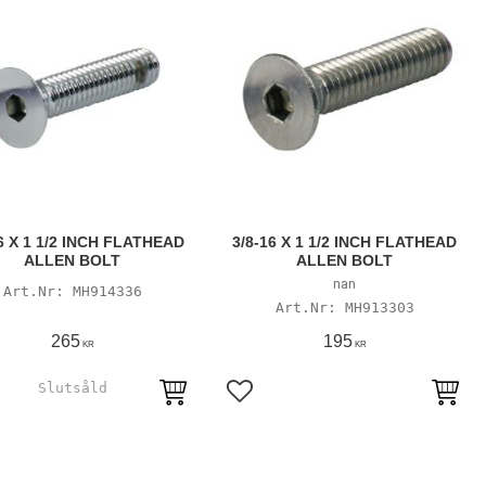
6 X 1 1/2 INCH FLATHEAD
3/8-16 X 1 1/2 INCH FLATHEAD
ALLEN BOLT
ALLEN BOLT
nan
MH914336
MH913303
265
195
KR
KR
till i favoriter
Lägg till i favoriter