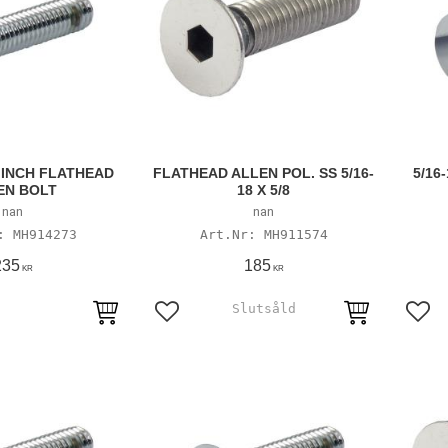
/8 INCH FLATHEAD
FLATHEAD ALLEN POL. SS 5/16-
5/16
EN BOLT
18 X 5/8
nan
nan
MH914273
MH911574
235
185
KR
KR
avoriter
Lägg till i favoriter
Lägg 