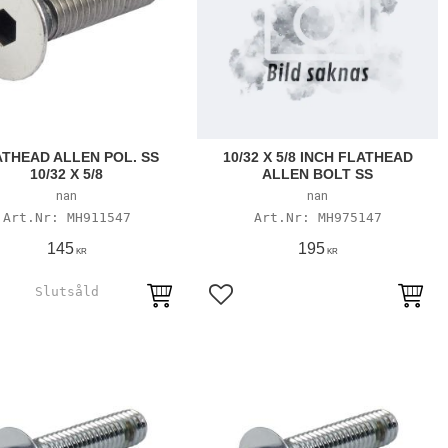
THEAD ALLEN POL. SS
10/32 X 5/8 INCH FLATHEAD
10/32 X 5/8
ALLEN BOLT SS
nan
nan
MH911547
MH975147
145
195
KR
KR
till i favoriter
Lägg till i favoriter