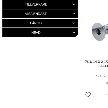
65
825
TILLVERKARE
GARDNER-WESTCOTT
300
VISA ENDAST
Finns i lager
122
LÄNGD
1
34
1 1/2
19
1 1/4
20
HEAD
1 3/4
14
FLATHEAD
300
Visa fler
7/16-14 X 2 
ALL
Lägg till i f