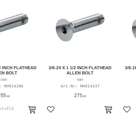
1/2 INCH FLATHEAD
3/8-24 X 1 1/2 INCH FLATHEAD
3/8-1
EN BOLT
ALLEN BOLT
nan
nan
MH914286
MH914337
255
275
KR
KR
avoriter
Lägg till i favoriter
Lägg 