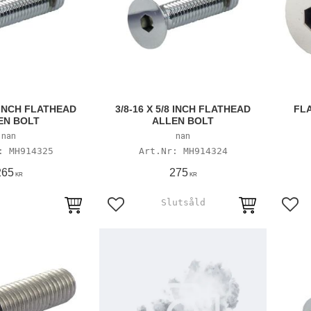
8 INCH FLATHEAD
3/8-16 X 5/8 INCH FLATHEAD
FLA
EN BOLT
ALLEN BOLT
nan
nan
MH914325
MH914324
265
275
KR
KR
avoriter
Lägg till i favoriter
Lägg 