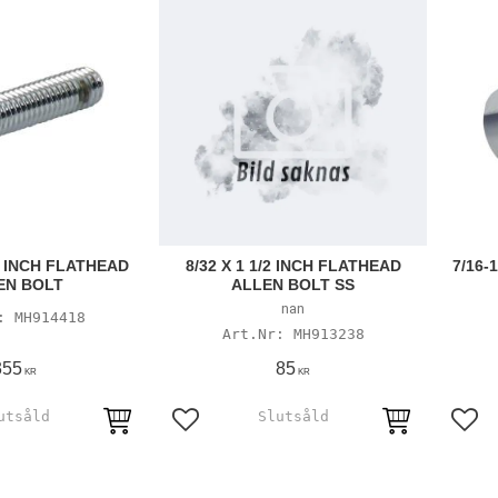
/4 INCH FLATHEAD
8/32 X 1 1/2 INCH FLATHEAD
7/16-
EN BOLT
ALLEN BOLT SS
nan
MH914418
MH913238
355
85
KR
KR
avoriter
Lägg till i favoriter
Lägg 