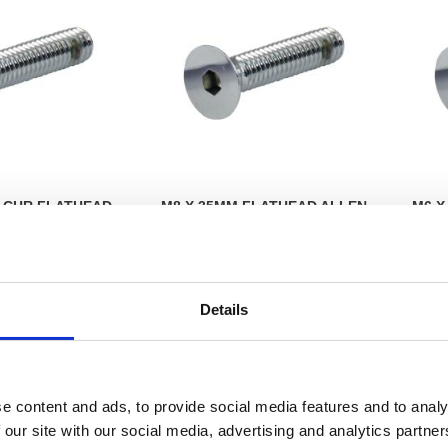
/2 CHR FLATHEAD
M8 X 35MM FLATHEAD ALLEN
M6 X
N SCREW
BOLT CHR
MH914169
MH523672
225
225
KR
KR
Details
avoriter
Lägg till i favoriter
Lägg 
e content and ads, to provide social media features and to analy
 our site with our social media, advertising and analytics partn