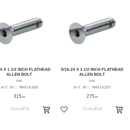
14 X 1 1/2 INCH FLATHEAD
5/16-24 X 1 1/2 INCH FLATHEAD
ALLEN BOLT
ALLEN BOLT
nan
nan
MH914380
MH914287
315
275
KR
KR
till i favoriter
Lägg till i favoriter