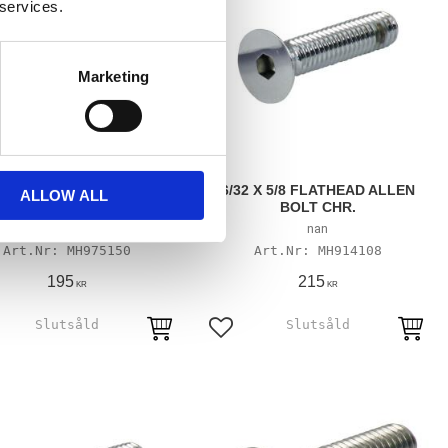
 services.
Marketing
2 X 5/8 INCH FLATHEAD
6/32 X 5/8 FLATHEAD ALLEN
ALLOW ALL
ALLEN BOLT SS
BOLT CHR.
nan
nan
MH975150
MH914108
195
215
KR
KR
till i favoriter
Lägg till i favoriter