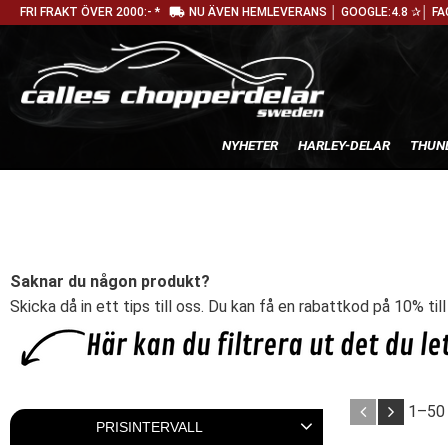
local_shipping
FRI FRAKT ÖVER 2000:- *
NU ÄVEN HEMLEVERANS │ GOOGLE:4.8 ✰│ FA
NYHETER
HARLEY-DELAR
THUN
Saknar du någon produkt?
Skicka då in ett tips till oss. Du kan få en rabattkod på 10% til
1–
50
PRISINTERVALL