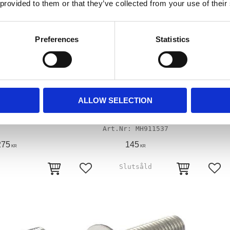
 provided to them or that they’ve collected from your use of their
Preferences
Statistics
FLATHEAD ALLEN
FLATHEAD ALLEN POL. SS 8/32
8/3
ALLOW SELECTION
LT CHR
X 5/8
nan
MH523679
MH911537
275
145
KR
KR
avoriter
Lägg till i favoriter
Lägg 