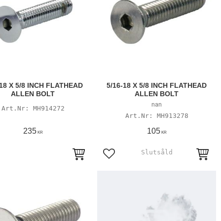
-18 X 5/8 INCH FLATHEAD
5/16-18 X 5/8 INCH FLATHEAD
ALLEN BOLT
ALLEN BOLT
nan
MH914272
MH913278
235
105
KR
KR
till i favoriter
Lägg till i favoriter