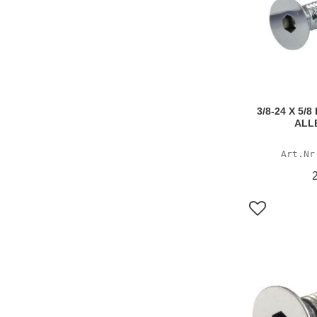
3/8-24 X 5/
ALL
Lägg till i f