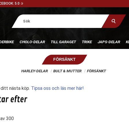
CEBOOK: 5.0 ✰
DERBIKE
CHOLO-DELAR
TILL GARAGET
TRIKE
JAPS-DELAR
K
FÖRSÄNKT
HARLEY-DELAR
BULT & MUTTER
FÖRSÄNKT
l ditt nästa köp.
Tipsa oss och läs mer här!
av
300