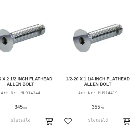
6 X 2 1/2 INCH FLATHEAD
1/2-20 X 1 1/4 INCH FLATHEAD
ALLEN BOLT
ALLEN BOLT
MH914344
MH914419
345
355
KR
KR
till i favoriter
Lägg till i favoriter