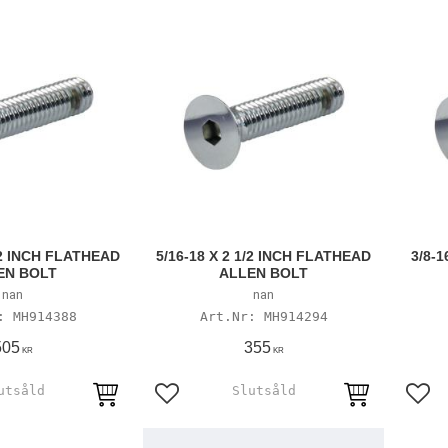
1/2 INCH FLATHEAD
5/16-18 X 2 1/2 INCH FLATHEAD
3/8-1
EN BOLT
ALLEN BOLT
nan
nan
MH914388
MH914294
505
355
KR
KR
avoriter
Lägg till i favoriter
Lägg 