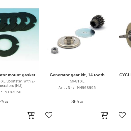
ator mount gasket
Generator gear kit, 14 tooth
CYCL
 XL Sportster. With 2-
59-81 XL
nerators (NU)
MH908995
518205P
25
365
KR
KR
avoriter
Lägg till i favoriter
Lägg 