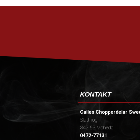
KONTAKT
Calles Chopperdelar Swe
Slätthög
342 63 Moheda
0472-77131