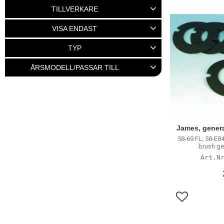
25
11 075
TILLVERKARE
ACCEL
1
ALL BALLS
1
VISA ENDAST
CYCLE ELECTRIC
6
MCS
8
Finns i lager
12
TYP
Visa fler
Generator
13
Generator tillbehör
3
ÅRSMODELL/PASSAR TILL
32-57
2
Big Twin 58-69, XL 58-81
8
James, gener
58-69 FL; 58-E84
brush ge
Lägg till i f