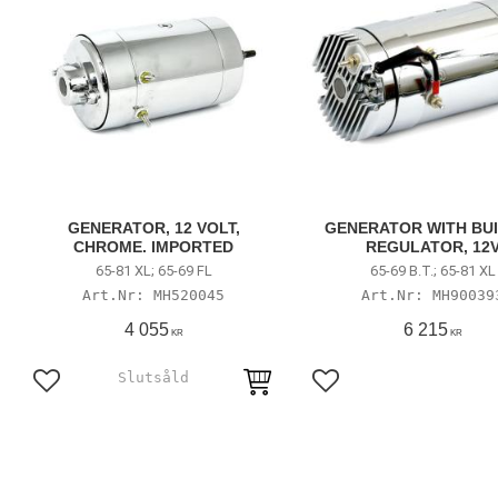
GENERATOR, 12 VOLT,
GENERATOR WITH BUI
CHROME. IMPORTED
REGULATOR, 12
65-81 XL; 65-69 FL
65-69 B.T.; 65-81 XL
MH520045
MH90039
4 055
6 215
KR
KR
Lägg till i favoriter
Lägg till i favoriter