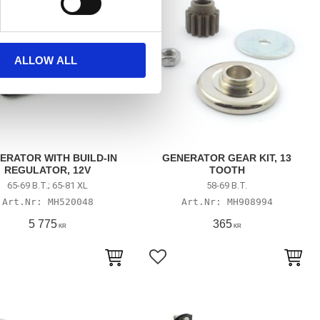
ALLOW ALL
ERATOR WITH BUILD-IN
GENERATOR GEAR KIT, 13
REGULATOR, 12V
TOOTH
65-69 B.T.; 65-81 XL
58-69 B.T.
MH520048
MH908994
5 775
365
KR
KR
till i favoriter
Lägg till i favoriter