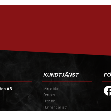
KUNDTJÄNST
FÖ
den AB
Mina sidor
Om oss
Hitta hit
Hur handlar jag?