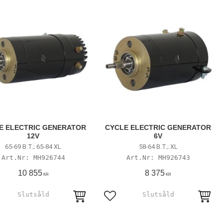
E ELECTRIC GENERATOR
CYCLE ELECTRIC GENERATOR
12V
6V
65-69 B.T.; 65-84 XL
58-64 B.T.; XL
MH926744
MH926743
10 855
8 375
KR
KR
till i favoriter
Lägg till i favoriter