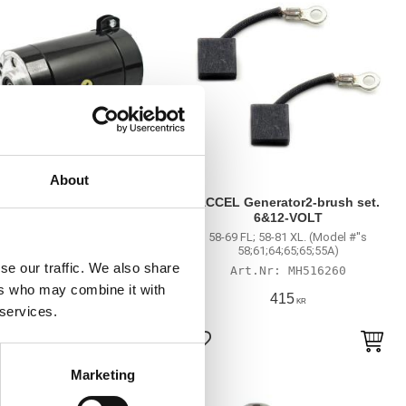
About
l balls generator black
ACCEL Generator2-brush set.
6&12-VOLT
58-69 B.T.; 54-E84 XL
58-69 FL; 58-81 XL. (Model #''s
MH530635
58;61;64;65;65;55A)
se our traffic. We also share
MH516260
ers who may combine it with
3 265
415
KR
KR
 services.
till i favoriter
Lägg till i favoriter
Marketing