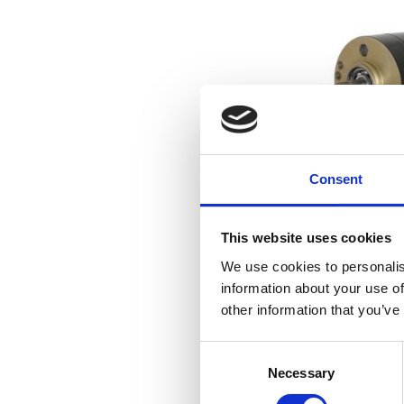
Consent
CYCLE ELEC
65-69 B
This website uses cookies
We use cookies to personalis
information about your use of
8
other information that you’ve
Lägg till i f
C
Necessary
o
n