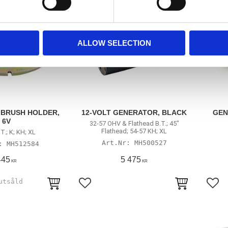
ALLOW SELECTION
BRUSH HOLDER,
12-VOLT GENERATOR, BLACK
GEN
6V
32-57 OHV & Flathead B.T.; 45"
Flathead; 54-57 KH; XL
T.; K; KH; XL
MH500527
MH512584
445
5 475
KR
KR
avoriter
Lägg till i favoriter
Lägg 