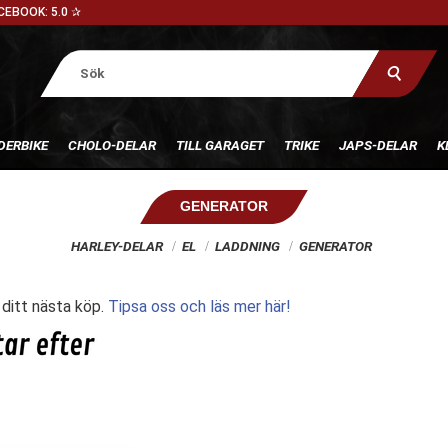
CEBOOK: 5.0 ✰
DERBIKE
CHOLO-DELAR
TILL GARAGET
TRIKE
JAPS-DELAR
K
GENERATOR
HARLEY-DELAR
EL
LADDNING
GENERATOR
l ditt nästa köp.
Tipsa oss och läs mer här!