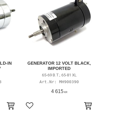
LD-IN
GENERATOR 12 VOLT BLACK,
V
IMPORTED
65-69 B.T.; 65-81 XL
3
MH900390
4 615
KR
Lägg till i favoriter