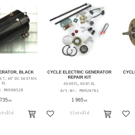
ERATOR, BLACK
CYCLE ELECTRIC GENERATOR
CYCL
REPAIR KIT
.T.; 45" SV; 54-57 KH;
XL
65-69 FL; 65-81 XL
MH500528
MH926761
 735
1 965
KR
KR
avoriter
Lägg till i favoriter
Lägg 