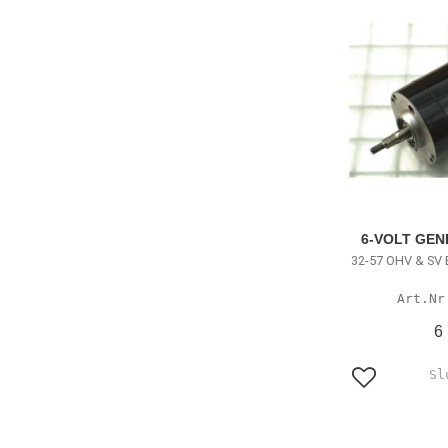
6-VOLT GEN
32-57 OHV & SV B
6
Lägg till i f