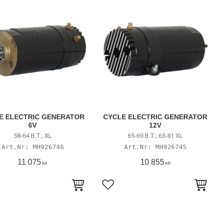
E ELECTRIC GENERATOR
CYCLE ELECTRIC GENERATOR
6V
12V
58-64 B.T.; XL
65-69 B.T.; 65-81 XL
MH926746
MH926745
11 075
10 855
KR
KR
till i favoriter
Lägg till i favoriter