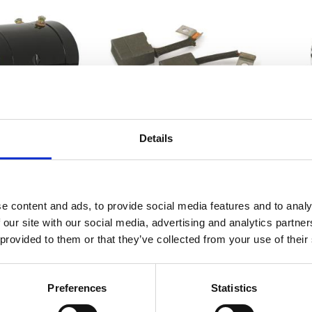
Details
TRIC GENERATOR
GENERATOR BRUSH SET
Al
12V
82-E84 XL
.T.; 65-81 XL
MH991382
MH926742
e content and ads, to provide social media features and to analy
 our site with our social media, advertising and analytics partn
 155
265
KR
KR
 provided to them or that they’ve collected from your use of their
avoriter
Lägg till i favoriter
Lägg 
Preferences
Statistics