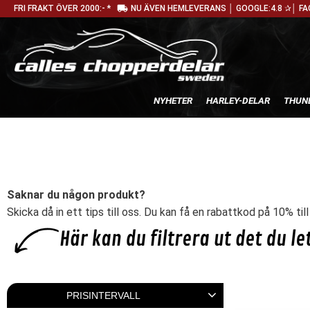
local_shipping
FRI FRAKT ÖVER 2000:- *
NU ÄVEN HEMLEVERANS │ GOOGLE:4.8 ✰│ FA
NYHETER
HARLEY-DELAR
THUN
Saknar du någon produkt?
Skicka då in ett tips till oss. Du kan få en rabattkod på 10% til
PRISINTERVALL