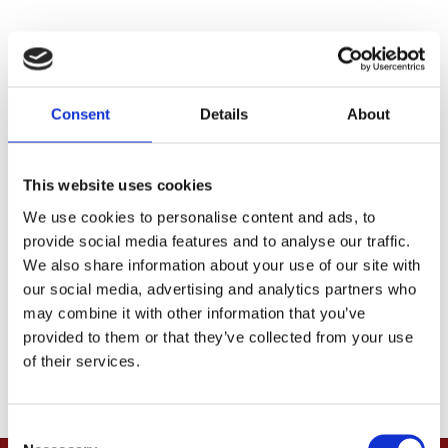
Consent
Details
About
This website uses cookies
Croldino, Hand Cleaning
Cream. Tube 100cc
We use cookies to personalise content and ads, to
MH598085
provide social media features and to analyse our traffic.
We also share information about your use of our site with
65
KR
our social media, advertising and analytics partners who
may combine it with other information that you’ve
Lägg till i favoriter
provided to them or that they’ve collected from your use
of their services.
C