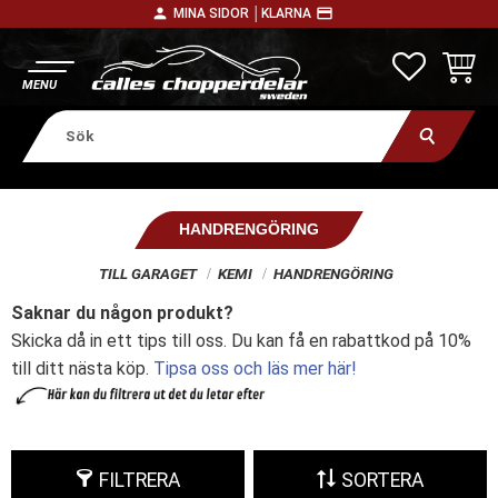
person
payment
MINA SIDOR │
KLARNA
Meny
FAVORITE
KUNDV
HANDRENGÖRING
TILL GARAGET
KEMI
HANDRENGÖRING
Saknar du någon produkt?
Skicka då in ett tips till oss. Du kan få en rabattkod på 10%
till ditt nästa köp.
Tipsa oss och läs mer här!
FILTRERA
SORTERA