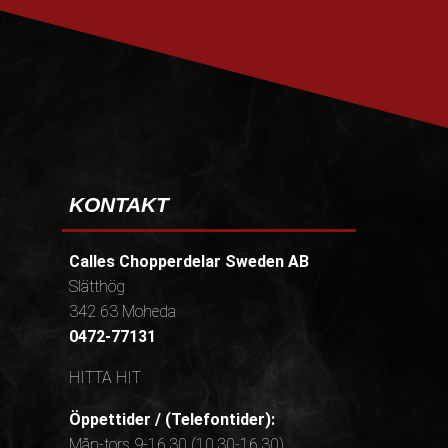
PRENUMERERA
KONTAKT
Calles Chopperdelar Sweden AB
Slätthög
342 63 Moheda
0472-77131
HITTA HIT
Öppettider / (Telefontider):
Mån-tors 9-16,30 (10.30-16.30)