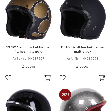
13 1/2 Skull bucket helmet
13 1/2 Skull bucket helmet
flames matt gold
matt black
MH987567
MH987573
2 365
2 365
KR
KR
Lägg till i favoriter
Lägg till i favoriter
20
%