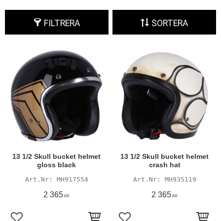
FILTRERA
SORTERA
13 1/2 Skull bucket helmet
13 1/2 Skull bucket helmet
gloss black
crash hat
MH917554
MH935119
2 365
2 365
KR
KR