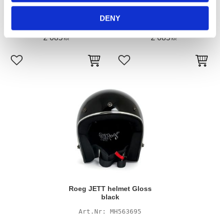
Roeg JETT helmet fog
Roeg JETT helmet matte
white
black
DENY
MH563719
MH563701
2 085
2 085
KR
KR
Lägg till i favoriter
Lägg till i favoriter
Roeg JETT helmet Gloss
black
MH563695