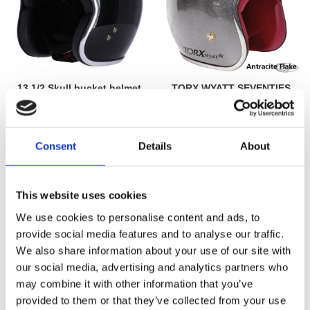
13 1/2 Skull bucket helmet
TORX WYATT SEVENTIES
black
STYLE HELMETS
MH987843
780720
2 365
1 060
KR
KR
Consent
Details
About
1 325
KR
Lägg till i favoriter
Lägg till i favoriter
This website uses cookies
We use cookies to personalise content and ads, to
20
%
provide social media features and to analyse our traffic.
We also share information about your use of our site with
our social media, advertising and analytics partners who
may combine it with other information that you’ve
provided to them or that they’ve collected from your use