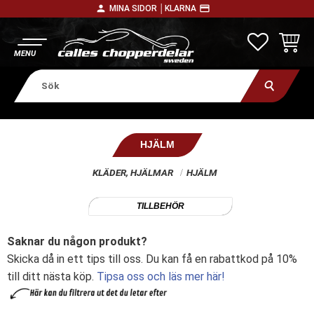
person
payment
MINA SIDOR │
KLARNA
Meny
FAVORITE
KUNDV
HJÄLM
KLÄDER, HJÄLMAR
HJÄLM
TILLBEHÖR
Saknar du någon produkt?
Skicka då in ett tips till oss. Du kan få en rabattkod på 10%
till ditt nästa köp.
Tipsa oss och läs mer här!