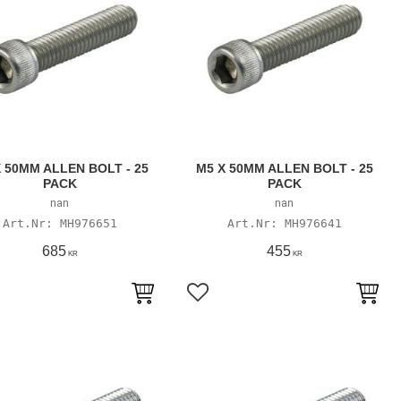
 50MM ALLEN BOLT - 25
M5 X 50MM ALLEN BOLT - 25
PACK
PACK
nan
nan
MH976651
MH976641
685
455
KR
KR
till i favoriter
Lägg till i favoriter