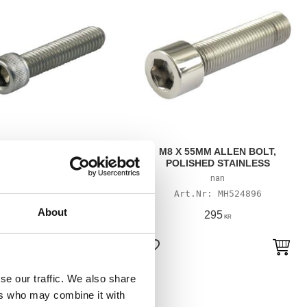
 X 55MM ALLEN BOLT,
M8 X 55MM ALLEN BOLT,
STAINLESS
POLISHED STAINLESS
nan
nan
MH523835
MH524896
About
205
295
KR
KR
till i favoriter
Lägg till i favoriter
se our traffic. We also share
ers who may combine it with