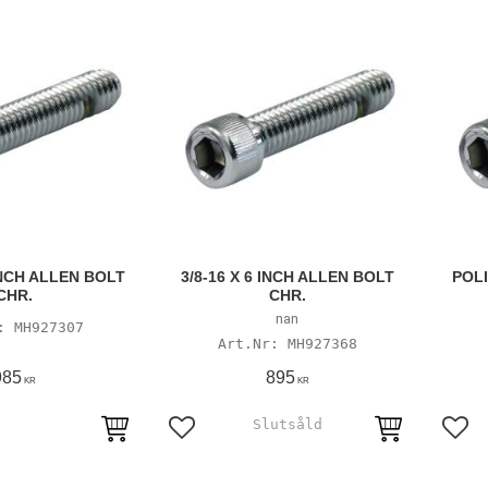
 INCH ALLEN BOLT
3/8-16 X 6 INCH ALLEN BOLT
POL
CHR.
CHR.
nan
MH927307
MH927368
985
895
KR
KR
avoriter
Lägg till i favoriter
Lägg 