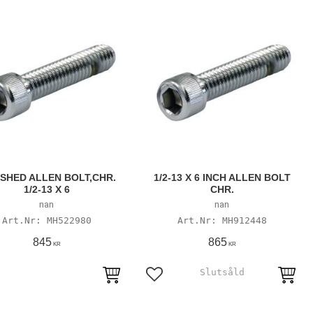
ISHED ALLEN BOLT,CHR.
1/2-13 X 6 INCH ALLEN BOLT
1/2-13 X 6
CHR.
nan
nan
MH522980
MH912448
845
865
KR
KR
till i favoriter
Lägg till i favoriter