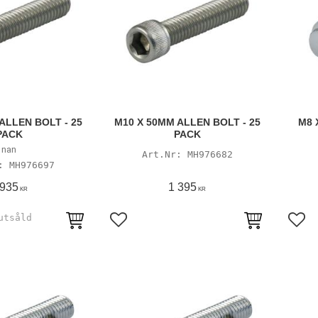
ALLEN BOLT - 25
M10 X 50MM ALLEN BOLT - 25
M8 
PACK
PACK
nan
MH976682
MH976697
 935
1 395
KR
KR
avoriter
Lägg till i favoriter
Lägg 