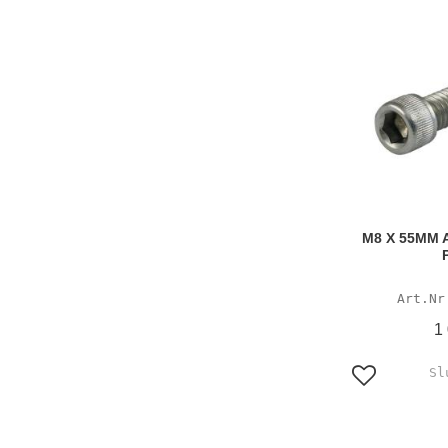
M8 X 55MM 
1
Lägg till i f