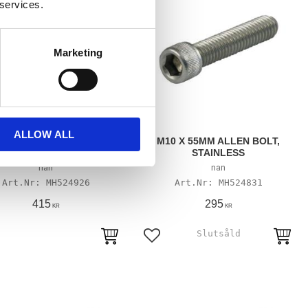
 services.
Marketing
ALLOW ALL
 55MM ALLEN BOLT, POL.
M10 X 55MM ALLEN BOLT,
STAINLESS
STAINLESS
nan
nan
MH524926
MH524831
415
295
KR
KR
till i favoriter
Lägg till i favoriter