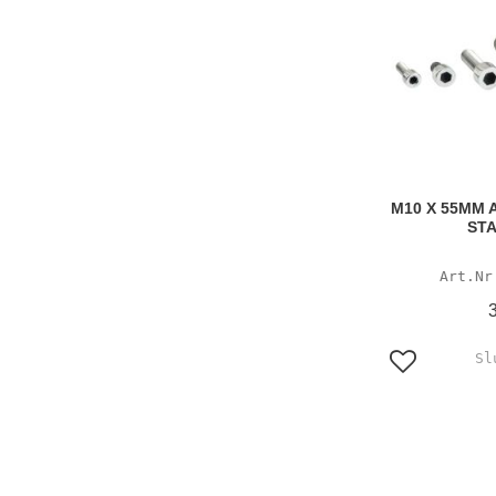
M10 X 55MM 
STA
Lägg till i f