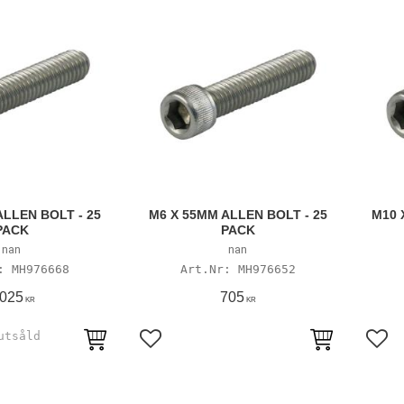
ALLEN BOLT - 25
M6 X 55MM ALLEN BOLT - 25
M10 
PACK
PACK
nan
nan
MH976668
MH976652
 025
705
KR
KR
avoriter
Lägg till i favoriter
Lägg 