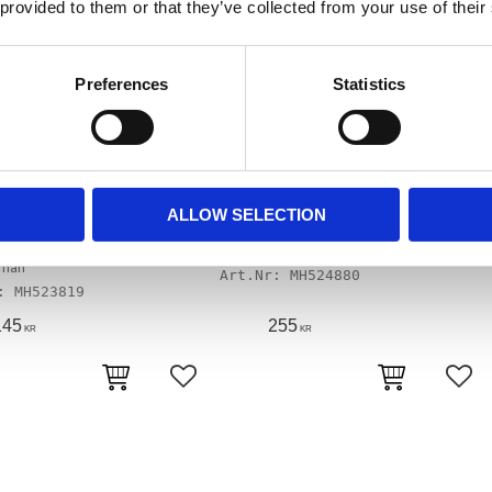
 provided to them or that they’ve collected from your use of their
Preferences
Statistics
ALLOW SELECTION
M ALLEN BOLT,
M6 X 55MM ALLEN BOLT,
M12 X
INLESS
POLISHED STAINLESS
nan
MH524880
MH523819
145
255
KR
KR
avoriter
Lägg till i favoriter
Lägg 