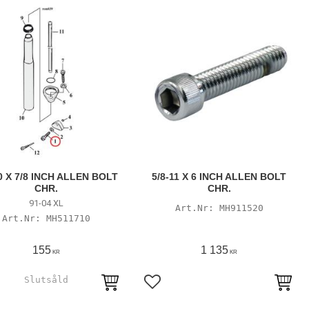
0 X 7/8 INCH ALLEN BOLT
5/8-11 X 6 INCH ALLEN BOLT
CHR.
CHR.
91-04 XL
MH911520
MH511710
155
1 135
KR
KR
till i favoriter
Lägg till i favoriter