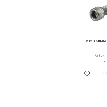
M12 X 50MM 
1
Lägg till i f