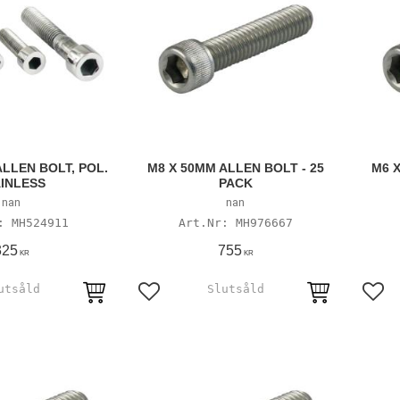
ALLEN BOLT, POL.
M8 X 50MM ALLEN BOLT - 25
M6 X
INLESS
PACK
nan
nan
MH524911
MH976667
325
755
KR
KR
avoriter
Lägg till i favoriter
Lägg 