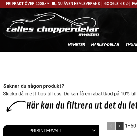
local_shipping
FRI FRAKT ÖVER 2000:- *
NU ÄVEN HEMLEVERANS │ GOOGLE:4.8 ✰│ FA
NYHETER
HARLEY-DELAR
THUN
Saknar du någon produkt?
Skicka då in ett tips till oss. Du kan få en rabattkod på 10% til
1–
50
PRISINTERVALL