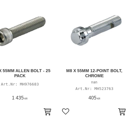
X 55MM ALLEN BOLT - 25
M8 X 55MM 12-POINT BOLT,
PACK
CHROME
nan
MH976683
MH523763
1 435
405
KR
KR
till i favoriter
Lägg till i favoriter