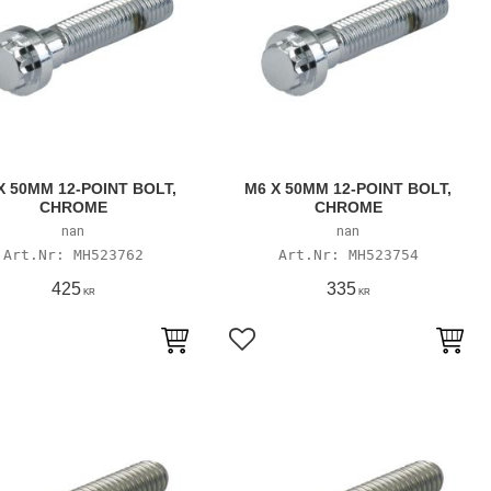
X 50MM 12-POINT BOLT,
M6 X 50MM 12-POINT BOLT,
CHROME
CHROME
nan
nan
MH523762
MH523754
425
335
KR
KR
till i favoriter
Lägg till i favoriter