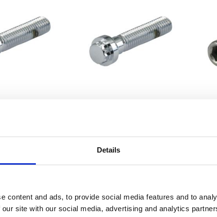
 12-POINT BOLT,
M10 X 55MM 12-POINT BOLT,
M8
HROME
CHROME
nan
nan
MH523788
MH523775
Details
535
475
KR
KR
avoriter
Lägg till i favoriter
Lägg 
e content and ads, to provide social media features and to analy
 our site with our social media, advertising and analytics partn