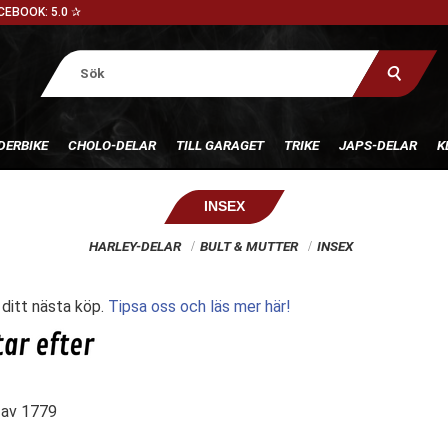
CEBOOK: 5.0 ✰
DERBIKE
CHOLO-DELAR
TILL GARAGET
TRIKE
JAPS-DELAR
K
INSEX
HARLEY-DELAR
BULT & MUTTER
INSEX
l ditt nästa köp.
Tipsa oss och läs mer här!
av
1779