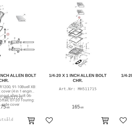
2 INCH ALLEN BOLT
1/4-20 X 1 INCH ALLEN BOLT
1/4-2
CHR.
CHR.
R1200; 91-10Buell XB:
MH511715
 cover (4 in 1 engine)
spout allen bolt 06-
MH511725
ftail; 07-20 Touring:
. side cover
175
165
KR
KR
avoriter
Lägg till i favoriter
Lägg 