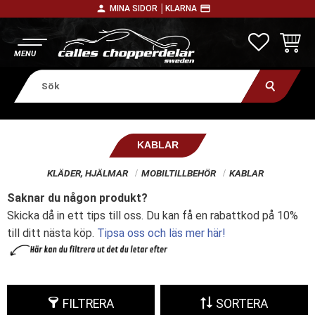
person
payment
MINA SIDOR │
KLARNA
Meny
FAVORITE
KUNDV
KABLAR
KLÄDER, HJÄLMAR
MOBILTILLBEHÖR
KABLAR
Saknar du någon produkt?
Skicka då in ett tips till oss. Du kan få en rabattkod på 10%
till ditt nästa köp.
Tipsa oss och läs mer här!
FILTRERA
SORTERA