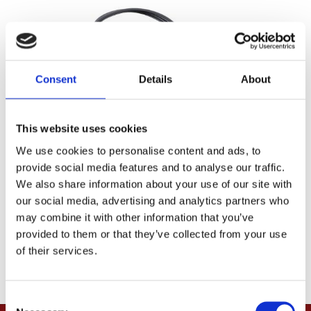
Consent
Details
About
This website uses cookies
SP ConnectT, Cable USB-C
SPC+
We use cookies to personalise content and ads, to
MH961792
provide social media features and to analyse our traffic.
We also share information about your use of our site with
215
KR
our social media, advertising and analytics partners who
may combine it with other information that you’ve
Lägg till i favoriter
provided to them or that they’ve collected from your use
of their services.
C