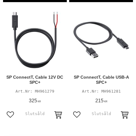
SP ConnectT, Cable 12V DC
SP ConnectT, Cable USB-A
SPC+
SPC+
MH961279
MH961281
325
215
KR
KR
Lägg till i favoriter
Lägg till i favoriter