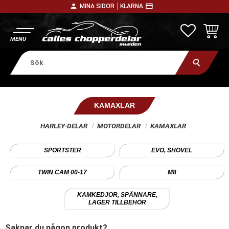
person
payment
MINA SIDOR │
KLARNA
Meny
FAVORITE
KUNDV
KAMAXLAR
HARLEY-DELAR
MOTORDELAR
KAMAXLAR
SPORTSTER
EVO, SHOVEL
TWIN CAM 00-17
M8
KAMKEDJOR, SPÄNNARE,
LAGER TILLBEHÖR
Saknar du någon produkt?