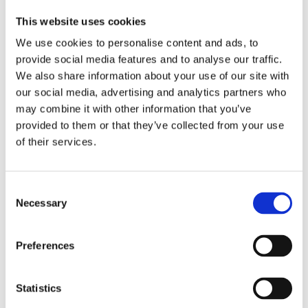
This website uses cookies
Tsubaki master link, for 530
Kellermann, chain tool kit
We use cookies to personalise content and ads, to
series QRN Delta chains
Univ.
(con.)
provide social media features and to analyse our traffic.
MH934849
Tsubaki QRN 530 series chains
We also share information about your use of our site with
MH903848
our social media, advertising and analytics partners who
65
1 645
may combine it with other information that you’ve
KR
KR
provided to them or that they’ve collected from your use
of their services.
Lägg till i favoriter
Lägg till i favoriter
C
Necessary
o
n
s
Preferences
e
n
t
Statistics
S