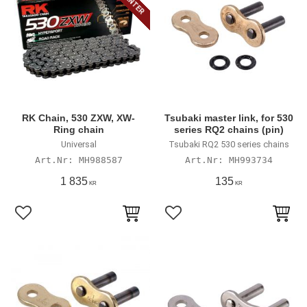
RK Chain, 530 ZXW, XW-
Tsubaki master link, for 530
Ring chain
series RQ2 chains (pin)
Universal
Tsubaki RQ2 530 series chains
MH988587
MH993734
1 835
135
KR
KR
Lägg till i favoriter
Lägg till i favoriter