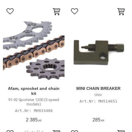
Lägg till i favoriter
Lägg till i favoriter
Afam, sprocket and chain
MINI CHAIN BREAKER
kit
Univ.
91-92 Sportster 1200 (5 speed
MH514651
models)
MH933406
2 385
285
KR
KR