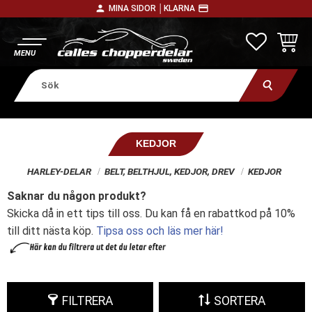
person
payment
MINA SIDOR │
KLARNA
Meny
FAVORITE
KUNDV
KEDJOR
HARLEY-DELAR
BELT, BELTHJUL, KEDJOR, DREV
KEDJOR
Saknar du någon produkt?
Skicka då in ett tips till oss. Du kan få en rabattkod på 10%
till ditt nästa köp.
Tipsa oss och läs mer här!
FILTRERA
SORTERA