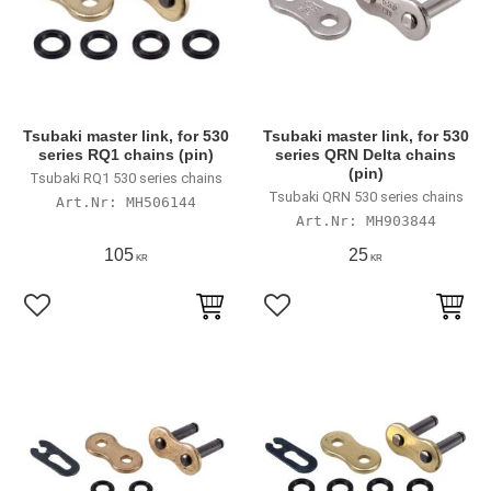
Tsubaki master link, for 530
Tsubaki master link, for 530
series RQ1 chains (pin)
series QRN Delta chains
(pin)
Tsubaki RQ1 530 series chains
Tsubaki QRN 530 series chains
MH506144
MH903844
105
25
KR
KR
Lägg till i favoriter
Lägg till i favoriter