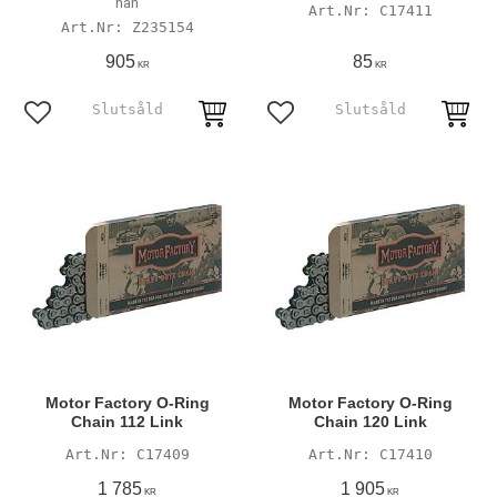
nan
C17411
Z235154
905
85
KR
KR
Lägg till i favoriter
Lägg till i favoriter
Motor Factory O-Ring
Motor Factory O-Ring
Chain 112 Link
Chain 120 Link
C17409
C17410
1 785
1 905
KR
KR