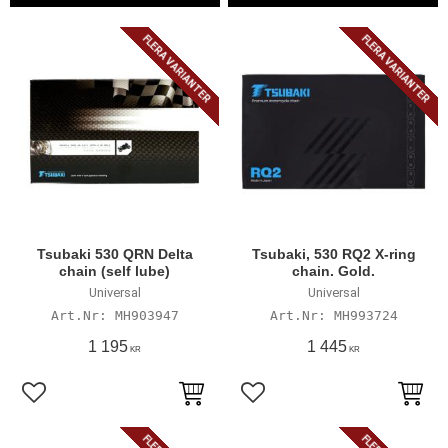
FLERA VARIANTER
FLERA VARIANTER
Tsubaki 530 QRN Delta
Tsubaki, 530 RQ2 X-ring
chain (self lube)
chain. Gold.
Universal
Universal
MH903947
MH993724
1 195
1 445
KR
KR
Lägg till i favoriter
Lägg till i favoriter