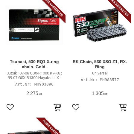
FLERA VARIANTER
FLERA VARIANTER
Tsubaki, 530 RQ1 X-ring
RK Chain, 530 XSO Z1, RX-
chain. Gold.
Ring
Suzuki: 07-08 GSX-R1000 K7-K8 ;
Universal
99-07 GSX-R1300 Hayabusa X -
MH988577
K7
MH903896
2 275
1 305
KR
KR
Lägg till i favoriter
Lägg till i favoriter
FLERA VARIANTER