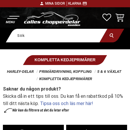
person
payment
MINA SIDOR │
KLARNA
Meny
FAVORITE
KUNDV
KOMPLETTA KEDJEPRIMÄRER
HARLEY-DELAR
PRIMÄRDRIVNING, KOPPLING
5 & 6 VÄXLAT
KOMPLETTA KEDJEPRIMÄRER
Saknar du någon produkt?
Skicka då in ett tips till oss. Du kan få en rabattkod på 10%
till ditt nästa köp.
Tipsa oss och läs mer här!