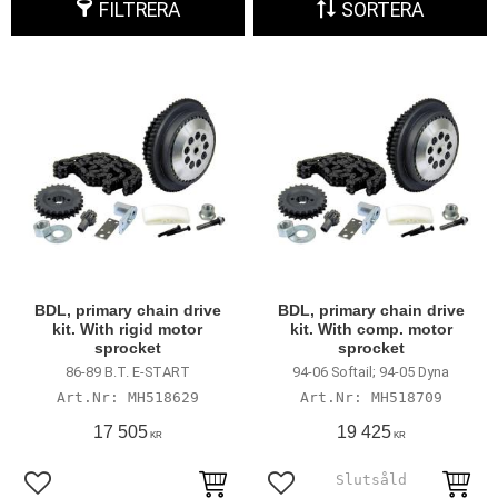
FILTRERA
SORTERA
BDL, primary chain drive
BDL, primary chain drive
kit. With rigid motor
kit. With comp. motor
sprocket
sprocket
86-89 B.T. E-START
94-06 Softail; 94-05 Dyna
MH518629
MH518709
17 505
19 425
KR
KR
Lägg till i favoriter
Lägg till i favoriter