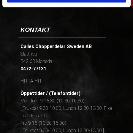
KONTAKT
Calles Chopperdelar Sweden AB
Slätthög
342 63 Moheda
0472-77131
HITTA HIT
Öppettider / (Telefontider):
Mån-tors 9-16,30 (10.30-16.30)
[ Frukost 9.30-10.00, Lunch 12.30-13.00, Fika
15.00-15.20 ]
Fre 9-15 (10.30-15.00)
[ Frukost 9.30-10.00, Lunch 12.30-13.00 ]