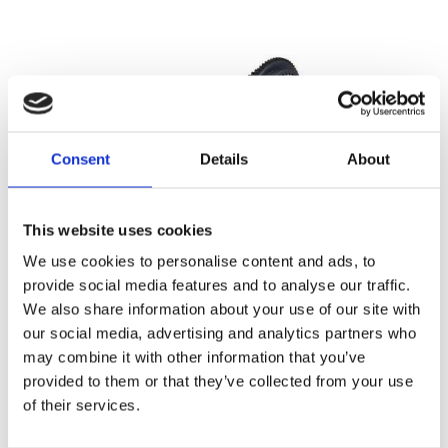
Consent
Details
About
This website uses cookies
BDL, primary chain drive
We use cookies to personalise content and ads, to
kit. With rigid motor
sprocket
provide social media features and to analyse our traffic.
94-06 Softail; 94-05 Dyna
We also share information about your use of our site with
MH518631
our social media, advertising and analytics partners who
18 385
may combine it with other information that you’ve
KR
provided to them or that they’ve collected from your use
of their services.
Lägg till i favoriter