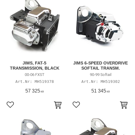
JIMS, FAT-5
JIMS 6-SPEED OVERDRIVE
TRANSMISSION, BLACK
SOFTAIL TRANSM.
00-06 FXST
90-99 Softail
MH519378
MH519302
57 325
51 345
KR
KR
Lägg till i favoriter
Lägg till i favoriter