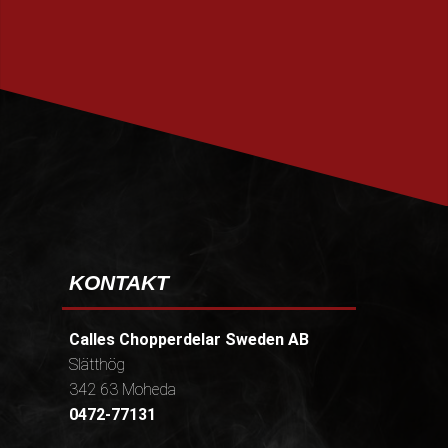
PRENUMERERA
KONTAKT
Calles Chopperdelar Sweden AB
Slätthög
342 63 Moheda
0472-77131