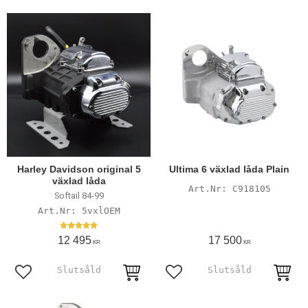
Harley Davidson original 5
Ultima 6 växlad låda Plain
växlad låda
C918105
Softail 84-99
5vxlOEM
12 495
17 500
KR
KR
Lägg till i favoriter
Lägg till i favoriter