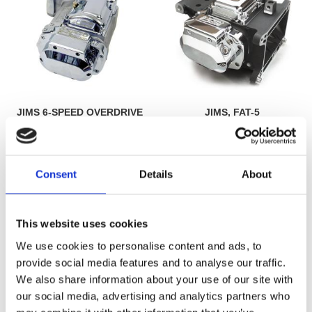
JIMS 6-SPEED OVERDRIVE
JIMS, FAT-5
SOFTAIL TRANSM.
TRANSMISSION, SILVER
90-99 Softail
00-06 FXST
MH519300
MH519377
Consent
Details
About
47 635
60 695
KR
KR
Lägg till i favoriter
Lägg till i favoriter
This website uses cookies
We use cookies to personalise content and ads, to
provide social media features and to analyse our traffic.
We also share information about your use of our site with
our social media, advertising and analytics partners who