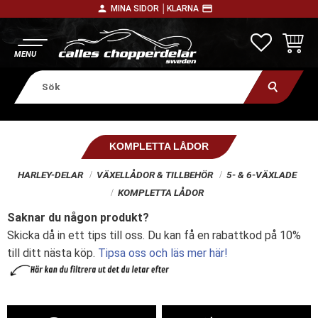
person
payment
MINA SIDOR │
KLARNA
Meny
FAVORITE
KUNDV
KOMPLETTA LÅDOR
HARLEY-DELAR
VÄXELLÅDOR & TILLBEHÖR
5- & 6-VÄXLADE
KOMPLETTA LÅDOR
Saknar du någon produkt?
Skicka då in ett tips till oss. Du kan få en rabattkod på 10%
till ditt nästa köp.
Tipsa oss och läs mer här!