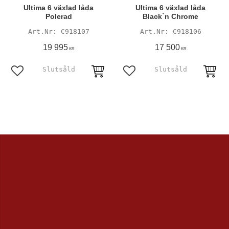
Ultima 6 växlad låda
Ultima 6 växlad låda
Polerad
Black`n Chrome
C918107
C918106
19 995
17 500
KR
KR
Lägg till i favoriter
Lägg till i favoriter