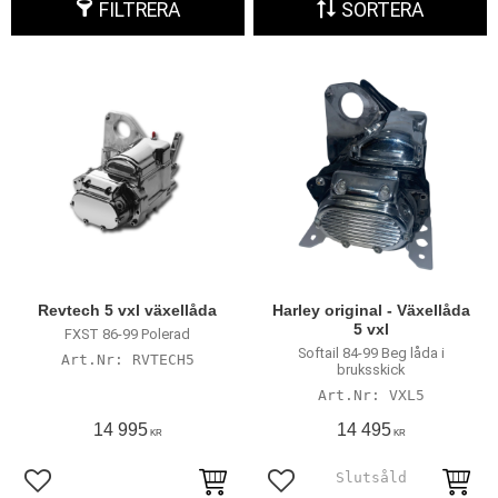
FILTRERA
SORTERA
Revtech 5 vxl växellåda
Harley original - Växellåda
5 vxl
FXST 86-99 Polerad
Softail 84-99 Beg låda i
RVTECH5
bruksskick
VXL5
14 995
14 495
KR
KR
Lägg till i favoriter
Lägg till i favoriter