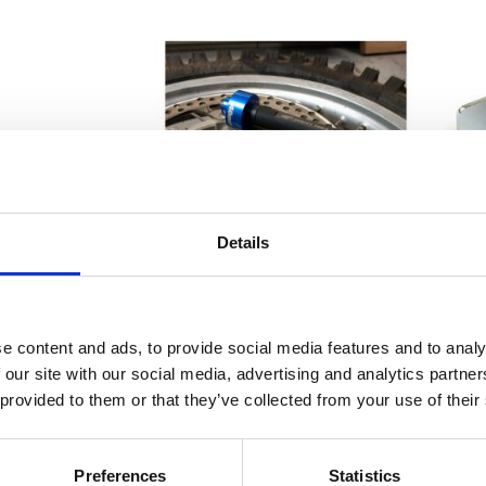
Details
Motion Pro, bearing driver kit
WHE
MH547077
73-
e content and ads, to provide social media features and to analy
 our site with our social media, advertising and analytics partn
1 485
KR
 provided to them or that they’ve collected from your use of their
Lägg till i favoriter
Lägg 
Preferences
Statistics