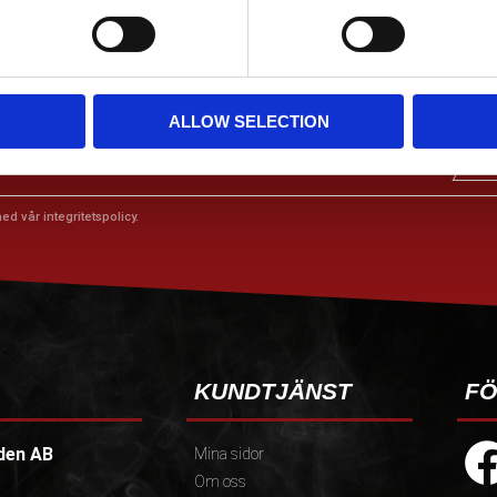
ALLOW SELECTION
 ERBJUDANDEN!
med vår
integritetspolicy
.
KUNDTJÄNST
FÖ
den AB
Mina sidor
Om oss