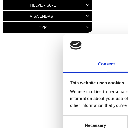
175
1 485
TILLVERKARE
MCS
1
MOTION PRO
1
VISA ENDAST
Finns i lager
2
TYP
Verktyg
1
Consent
This website uses cookies
We use cookies to personalis
information about your use of
other information that you’ve
C
Necessary
o