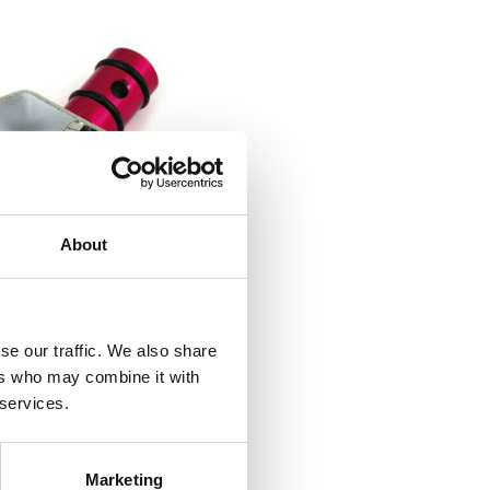
About
EL BEARING GREASER
TOOL
99 B.T.; (incl. Twin Cam); XL
MH906320
se our traffic. We also share
ers who may combine it with
175
KR
 services.
till i favoriter
Marketing