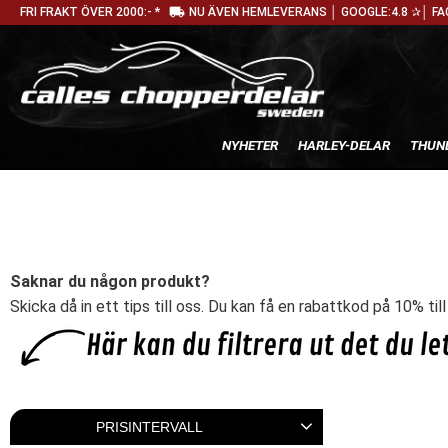
local_shipping
FRI FRAKT ÖVER 2000:- *
NU ÄVEN HEMLEVERANS │ GOOGLE:4.8 ✰│ FA
NYHETER
HARLEY-DELAR
THUN
Saknar du någon produkt?
Skicka då in ett tips till oss. Du kan få en rabattkod på 10% til
PRISINTERVALL