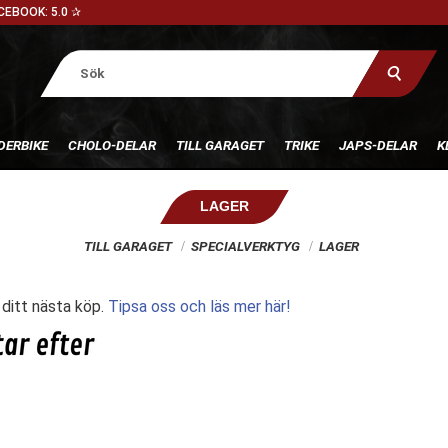
CEBOOK: 5.0 ✰
DERBIKE
CHOLO-DELAR
TILL GARAGET
TRIKE
JAPS-DELAR
K
LAGER
TILL GARAGET
SPECIALVERKTYG
LAGER
l ditt nästa köp.
Tipsa oss och läs mer här!