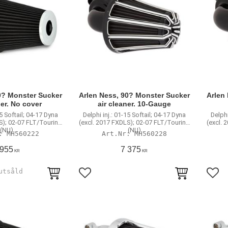
0? Monster Sucker
Arlen Ness, 90? Monster Sucker
Arlen
ner. No cover
air cleaner. 10-Gauge
15 Softail; 04-17 Dyna
Delphi inj.: 01-15 Softail; 04-17 Dyna
Delphi
S); 02-07 FLT/Touring
(excl. 2017 FXDLS); 02-07 FLT/Touring
(excl. 
(NU)
(NU)
MH560222
MH560228
 955
7 375
KR
KR
avoriter
Lägg till i favoriter
Lägg 