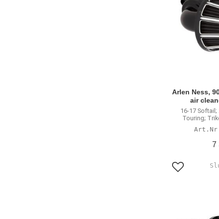
Arlen Ness, 9
air clea
16-17 Softail
Touring; Trike
7
Lägg till i f