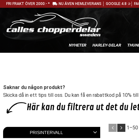
local_shipping
FRI FRAKT ÖVER 2000:- *
NU ÄVEN HEMLEVERANS │ GOOGLE:4.8 ✰│ FA
NYHETER
HARLEY-DELAR
THUN
Saknar du någon produkt?
Skicka då in ett tips till oss. Du kan få en rabattkod på 10% til
1–
50
PRISINTERVALL