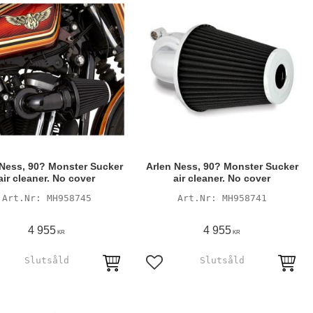
 Ness, 90? Monster Sucker
Arlen Ness, 90? Monster Sucker
air cleaner. No cover
air cleaner. No cover
MH958745
MH958741
4 955
4 955
KR
KR
till i favoriter
Lägg till i favoriter