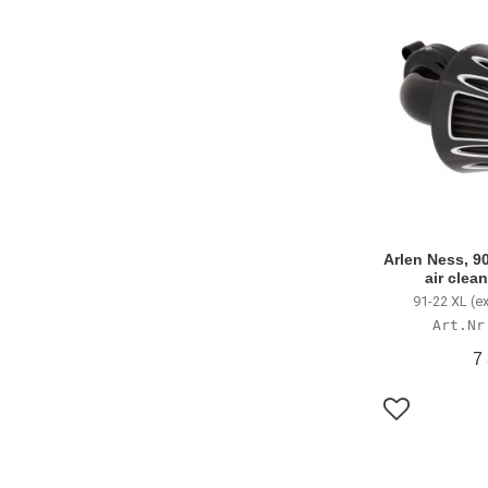
Arlen Ness, 9
air clea
91-22 XL (e
7
Lägg till i f