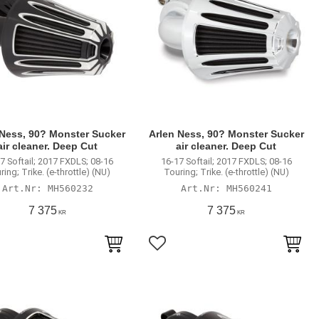
 Ness, 90? Monster Sucker
Arlen Ness, 90? Monster Sucker
air cleaner. Deep Cut
air cleaner. Deep Cut
7 Softail; 2017 FXDLS; 08-16
16-17 Softail; 2017 FXDLS; 08-16
ing; Trike. (e-throttle) (NU)
Touring; Trike. (e-throttle) (NU)
MH560232
MH560241
7 375
7 375
KR
KR
till i favoriter
Lägg till i favoriter