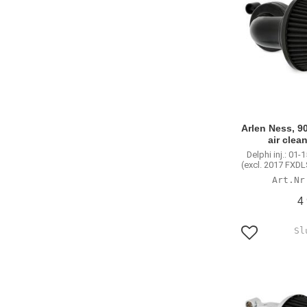
Arlen Ness, 9
air clea
Delphi inj.: 01-
(excl. 2017 FXDL
4
Lägg till i f