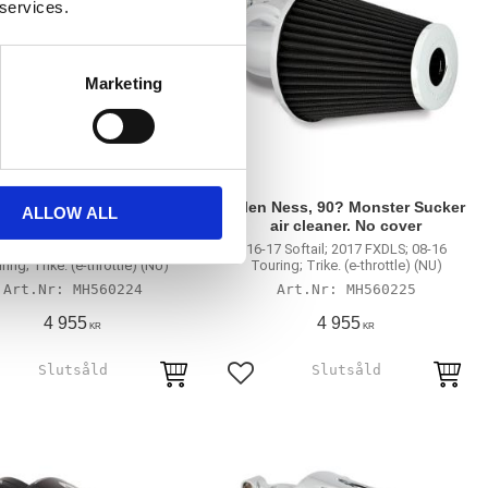
 services.
Marketing
 Ness, 90? Monster Sucker
Arlen Ness, 90? Monster Sucker
ALLOW ALL
air cleaner. No cover
air cleaner. No cover
7 Softail; 2017 FXDLS; 08-16
16-17 Softail; 2017 FXDLS; 08-16
ing; Trike. (e-throttle) (NU)
Touring; Trike. (e-throttle) (NU)
MH560224
MH560225
4 955
4 955
KR
KR
till i favoriter
Lägg till i favoriter