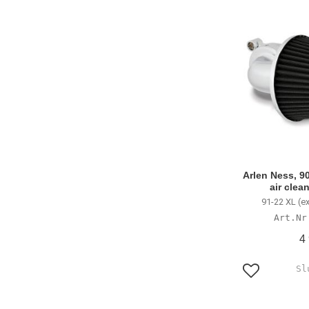
Arlen Ness, 9
air clea
91-22 XL (e
4
Lägg till i f