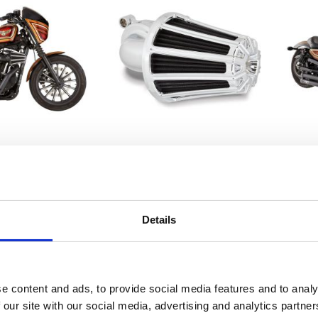
0? Monster Sucker
Arlen Ness, 90? Monster Sucker
Arlen
ner. 10-Gauge
air cleaner. 10-Gauge
MH958742
MH958738
 375
7 375
KR
KR
Details
avoriter
Lägg till i favoriter
Lägg 
e content and ads, to provide social media features and to analy
 our site with our social media, advertising and analytics partn