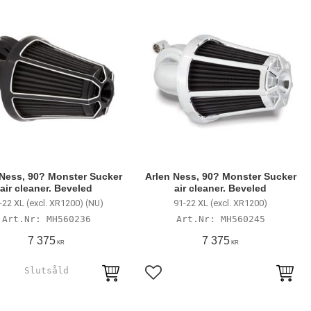
 Ness, 90? Monster Sucker
Arlen Ness, 90? Monster Sucker
air cleaner. Beveled
air cleaner. Beveled
-22 XL (excl. XR1200) (NU)
91-22 XL (excl. XR1200)
MH560236
MH560245
7 375
7 375
KR
KR
till i favoriter
Lägg till i favoriter