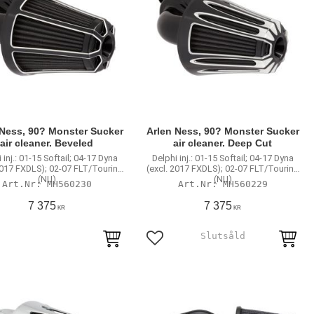
 Ness, 90? Monster Sucker
Arlen Ness, 90? Monster Sucker
air cleaner. Beveled
air cleaner. Deep Cut
 inj.: 01-15 Softail; 04-17 Dyna
Delphi inj.: 01-15 Softail; 04-17 Dyna
2017 FXDLS); 02-07 FLT/Touring
(excl. 2017 FXDLS); 02-07 FLT/Touring
(NU)
(NU)
MH560230
MH560229
7 375
7 375
KR
KR
till i favoriter
Lägg till i favoriter