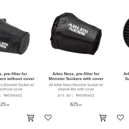
 pre-filter for
Arlen Ness, pre-filter for
Ar
ers without cover
Monster Suckers with cover
Su
ess Monster Sucker air
All Arlen Ness Monster Sucker air
 without cover
cleaner kits with cover
MH590445
MH590443
625
625
KR
KR
avoriter
Lägg till i favoriter
Lägg 