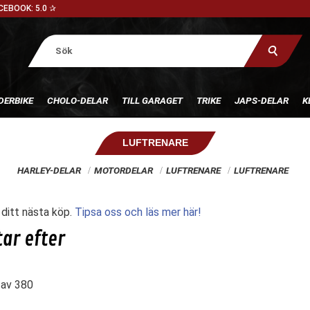
CEBOOK: 5.0 ✰
DERBIKE
CHOLO-DELAR
TILL GARAGET
TRIKE
JAPS-DELAR
K
LUFTRENARE
HARLEY-DELAR
MOTORDELAR
LUFTRENARE
LUFTRENARE
l ditt nästa köp.
Tipsa oss och läs mer här!
av
380