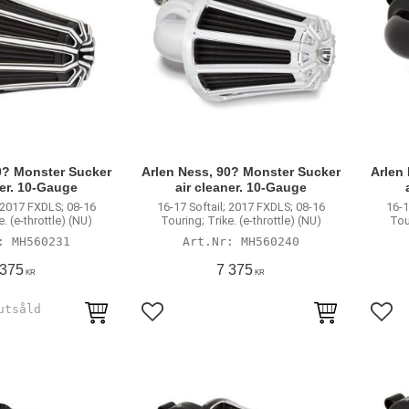
0? Monster Sucker
Arlen Ness, 90? Monster Sucker
Arlen
ner. 10-Gauge
air cleaner. 10-Gauge
; 2017 FXDLS; 08-16
16-17 Softail; 2017 FXDLS; 08-16
16-1
. (e-throttle) (NU)
Touring; Trike. (e-throttle) (NU)
Tour
MH560231
MH560240
 375
7 375
KR
KR
avoriter
Lägg till i favoriter
Lägg 