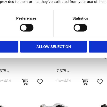
 provided to them or that they’ve collected from your use of their
Preferences
Statistics
0? Monster Sucker
Arlen Ness, 90? Monster Sucker
Arlen
ALLOW SELECTION
ner. Deep Cut
air cleaner. Deep Cut
16-1
MH958744
MH958740
Tour
 375
7 375
KR
KR
avoriter
Lägg till i favoriter
Lägg 