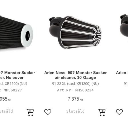
0? Monster Sucker
Arlen Ness, 90? Monster Sucker
Arlen
ner. No cover
air cleaner. 10-Gauge
xcl. XR1200) (NU)
91-22 XL (excl. XR1200) (NU)
91
MH560227
MH560234
 955
7 375
KR
KR
avoriter
Lägg till i favoriter
Lägg 