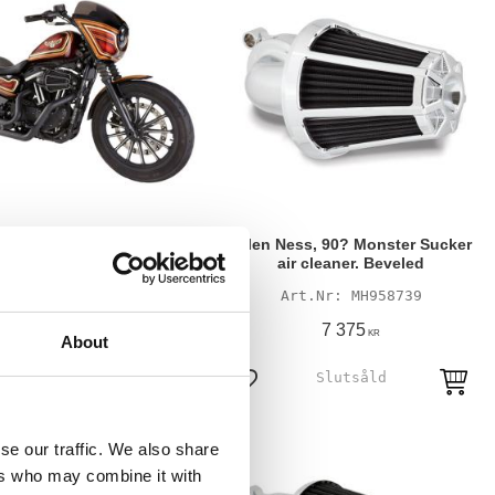
 Ness, 90? Monster Sucker
Arlen Ness, 90? Monster Sucker
air cleaner. Beveled
air cleaner. Beveled
MH958743
MH958739
7 375
7 375
KR
KR
About
till i favoriter
Lägg till i favoriter
se our traffic. We also share
ers who may combine it with