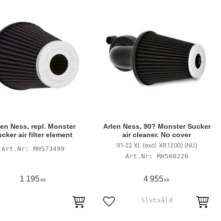
len Ness, repl. Monster
Arlen Ness, 90? Monster Sucker
cker air filter element
air cleaner. No cover
91-22 XL (excl. XR1200) (NU)
MH573499
MH560226
1 195
4 955
KR
KR
till i favoriter
Lägg till i favoriter