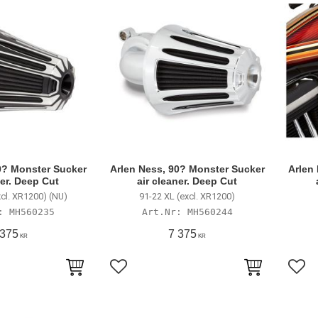
0? Monster Sucker
Arlen Ness, 90? Monster Sucker
Arlen
ner. Deep Cut
air cleaner. Deep Cut
xcl. XR1200) (NU)
91-22 XL (excl. XR1200)
MH560235
MH560244
 375
7 375
KR
KR
avoriter
Lägg till i favoriter
Lägg 