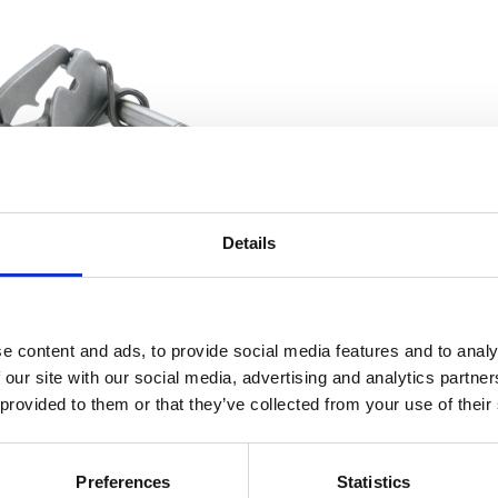
Details
smission ratchet assembly,
Genuine Z
vidual parts for additional kit for
000 up 6 Speed conversion kit
Z292308
e content and ads, to provide social media features and to analy
605
 our site with our social media, advertising and analytics partn
KR
 provided to them or that they’ve collected from your use of their
g till i favoriter
Preferences
Statistics