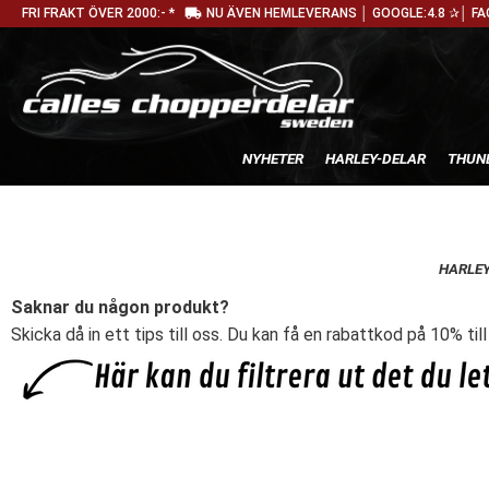
local_shipping
FRI FRAKT ÖVER 2000:- *
NU ÄVEN HEMLEVERANS │ GOOGLE:4.8 ✰│ FA
NYHETER
HARLEY-DELAR
THUN
HARLEY
Saknar du någon produkt?
Skicka då in ett tips till oss. Du kan få en rabattkod på 10% til