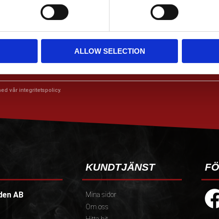
ALLOW SELECTION
 ERBJUDANDEN!
med vår
integritetspolicy
.
KUNDTJÄNST
FÖ
den AB
Mina sidor
Om oss