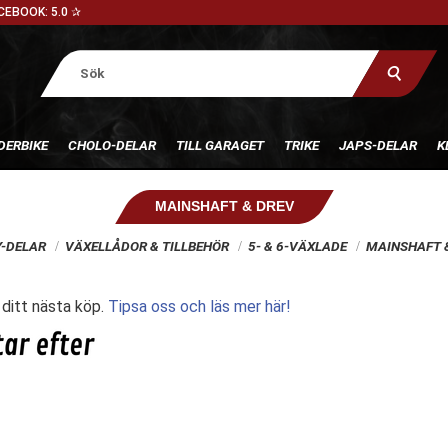
CEBOOK: 5.0 ✰
DERBIKE
CHOLO-DELAR
TILL GARAGET
TRIKE
JAPS-DELAR
K
MAINSHAFT & DREV
-DELAR
VÄXELLÅDOR & TILLBEHÖR
5- & 6-VÄXLADE
MAINSHAFT 
l ditt nästa köp.
Tipsa oss och läs mer här!