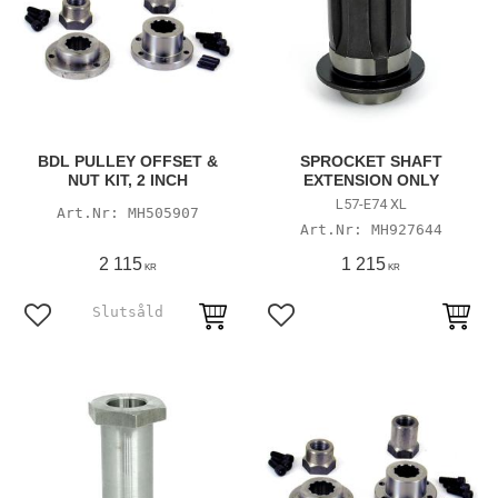
BDL PULLEY OFFSET &
SPROCKET SHAFT
NUT KIT, 2 INCH
EXTENSION ONLY
L57-E74 XL
MH505907
MH927644
2 115
1 215
KR
KR
Lägg till i favoriter
Lägg till i favoriter