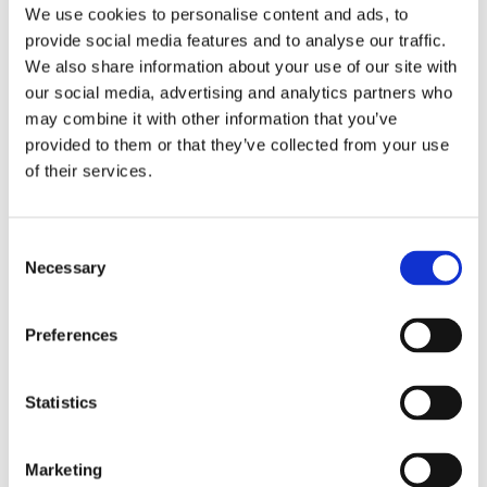
We use cookies to personalise content and ads, to
BDL PULLEY OFFSET
Primary housing offset
INSERT & NUT, 1/2 INCH
spacer, 1-1/4"
provide social media features and to analyse our traffic.
nan
70-06 B.T. (excl. 2006 6-sp Dyna)
We also share information about your use of our site with
MH505901
MH973410
our social media, advertising and analytics partners who
2 115
2 195
may combine it with other information that you’ve
KR
KR
provided to them or that they’ve collected from your use
of their services.
Lägg till i favoriter
Lägg till i favoriter
C
Necessary
o
n
s
Preferences
e
n
t
Statistics
S
Primary housing offset
SPROCKET SHAFT
e
Marketing
spacer, 1/2"
EXTENSION, 1/2 INCH
l