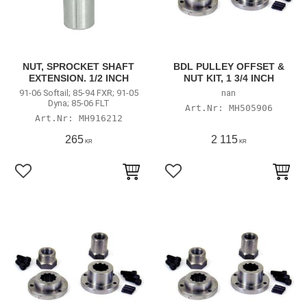
NUT, SPROCKET SHAFT
BDL PULLEY OFFSET &
EXTENSION. 1/2 INCH
NUT KIT, 1 3/4 INCH
91-06 Softail; 85-94 FXR; 91-05
nan
Dyna; 85-06 FLT
MH505906
MH916212
265
2 115
KR
KR
Lägg till i favoriter
Lägg till i favoriter