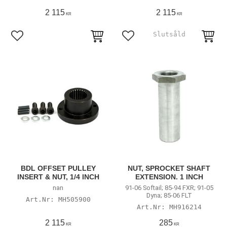
2 115
2 115
KR
KR
Lägg till i favoriter
Lägg till i favoriter
BDL OFFSET PULLEY
NUT, SPROCKET SHAFT
INSERT & NUT, 1/4 INCH
EXTENSION. 1 INCH
nan
91-06 Softail; 85-94 FXR; 91-05
Dyna; 85-06 FLT
MH505900
MH916214
2 115
285
KR
KR