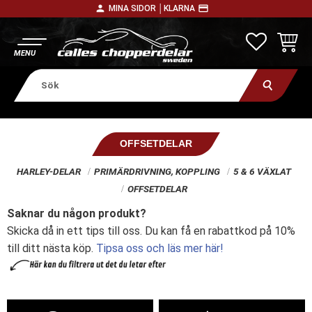
person
payment
MINA SIDOR │
KLARNA
Meny
FAVORITE
KUNDV
OFFSETDELAR
HARLEY-DELAR
PRIMÄRDRIVNING, KOPPLING
5 & 6 VÄXLAT
OFFSETDELAR
Saknar du någon produkt?
Skicka då in ett tips till oss. Du kan få en rabattkod på 10%
till ditt nästa köp.
Tipsa oss och läs mer här!