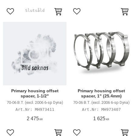
Lägg till i favoriter
Lägg till i favoriter
Primary housing offset
Primary housing offset
spacer, 1-1/2"
spacer, 1" (25.4mm)
70-06 B.T. (excl. 2006 6-sp Dyna)
70-06 B.T. (excl. 2006 6-sp Dyna)
MH973411
MH973407
2 475
1 625
KR
KR