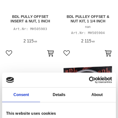
BDL PULLY OFFSET
BDL PULLEY OFFSET &
INSERT & NUT, 1 INCH
NUT KIT, 1 1/4 INCH
nan
MH505903
MH505904
2 115
2 115
KR
KR
Lägg till i favoriter
Lägg till i favoriter
Consent
Details
About
This website uses cookies