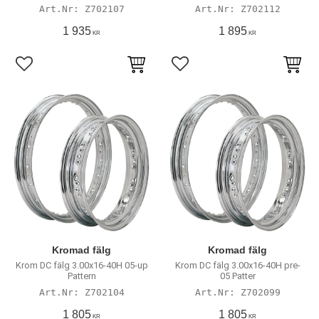
Z702107
Z702112
1 935
1 895
KR
KR
Lägg till i favoriter
Lägg till i favoriter
Kromad fälg
Kromad fälg
Krom DC fälg 3.00x16-40H 05-up
Krom DC fälg 3.00x16-40H pre-
Pattern
05 Patter
Z702104
Z702099
1 805
1 805
KR
KR