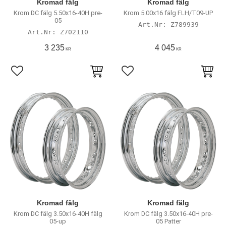
Kromad fälg
Kromad fälg
Krom DC fälg 5.50x16-40H pre-
Krom 5.00x16 fälg FLH/T09-UP
05
Z789939
Z702110
3 235
4 045
KR
KR
Lägg till i favoriter
Lägg till i favoriter
Kromad fälg
Kromad fälg
Krom DC fälg 3.50x16-40H fälg
Krom DC fälg 3.50x16-40H pre-
05-up
05 Patter