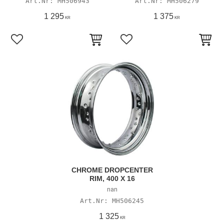
MH506943
MH506279
1 295
1 375
KR
KR
Lägg till i favoriter
Lägg till i favoriter
CHROME DROPCENTER
RIM, 400 X 16
nan
MH506245
1 325
KR