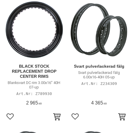
BLACK STOCK
Svart pulverlackerad fälg
REPLACEMENT DROP
Svart pulverlackerad fälg
CENTER RIMS
6.00x16-40H 05-up
Blanksvart DC rim 3.00x16" 40H
Z234309
07-up
Z789930
2 965
4 365
KR
KR
Lägg till i favoriter
Lägg till i favoriter