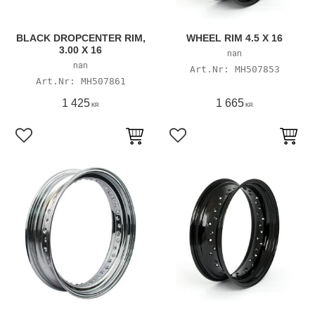
BLACK DROPCENTER RIM,
WHEEL RIM 4.5 X 16
3.00 X 16
nan
nan
MH507853
MH507861
1 425
1 665
KR
KR
Lägg till i favoriter
Lägg till i favoriter