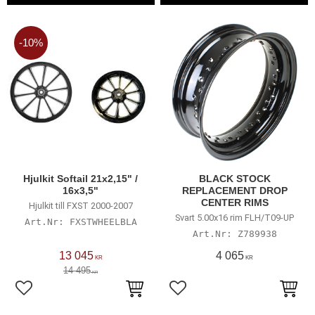
10
%
Hjulkit Softail 21x2,15" /
BLACK STOCK
16x3,5"
REPLACEMENT DROP
CENTER RIMS
Hjulkit till FXST 2000-2007
Svart 5.00x16 rim FLH/T09-UP
FXSTWHEELBLA
Z789938
13 045
4 065
KR
KR
14 495
KR
Lägg till i favoriter
Lägg till i favoriter