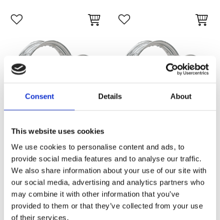
Lägg till i favoriter
Lägg till i favoriter
Consent
Details
About
This website uses cookies
We use cookies to personalise content and ads, to
Kromad fälg
Kromad fälg
provide social media features and to analyse our traffic.
Krom DC fälg 3.00x16-40H SV
Krom DC fälg 3.00x16x40H
ALL40-04
OEM40-04 style
We also share information about your use of our site with
Z236940
Z744130
our social media, advertising and analytics partners who
1 485
795
may combine it with other information that you’ve
KR
KR
provided to them or that they’ve collected from your use
of their services.