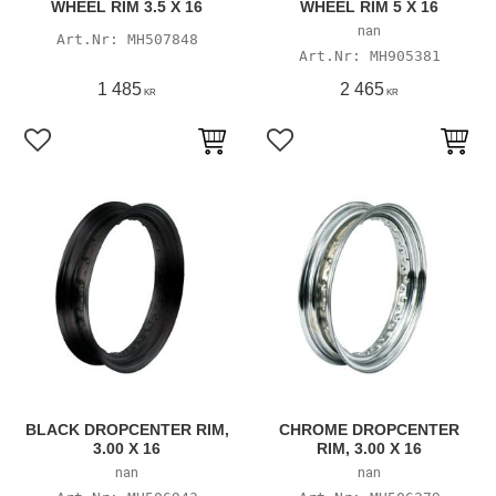
WHEEL RIM 3.5 X 16
WHEEL RIM 5 X 16
nan
MH507848
MH905381
1 485
2 465
KR
KR
Lägg till i favoriter
Lägg till i favoriter
BLACK DROPCENTER RIM,
CHROME DROPCENTER
3.00 X 16
RIM, 3.00 X 16
nan
nan