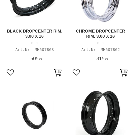
BLACK DROPCENTER RIM,
CHROME DROPCENTER
3.00 X 16
RIM, 3.00 X 16
nan
nan
MH507863
MH507862
1 505
1 315
KR
KR
Lägg till i favoriter
Lägg till i favoriter