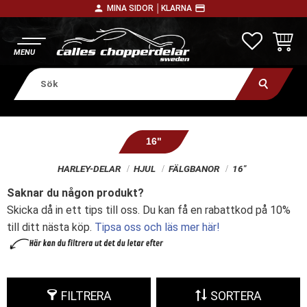
person
payment
MINA SIDOR │
KLARNA
Meny
FAVORITE
KUNDV
16"
HARLEY-DELAR
HJUL
FÄLGBANOR
16"
Saknar du någon produkt?
Skicka då in ett tips till oss. Du kan få en rabattkod på 10%
till ditt nästa köp.
Tipsa oss och läs mer här!
FILTRERA
SORTERA