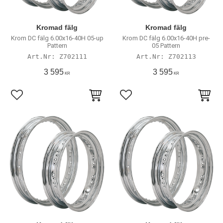
Kromad fälg
Kromad fälg
Krom DC fälg 6.00x16-40H 05-up
Krom DC fälg 6.00x16-40H pre-
Pattern
05 Pattern
Z702111
Z702113
3 595
3 595
KR
KR
Lägg till i favoriter
Lägg till i favoriter