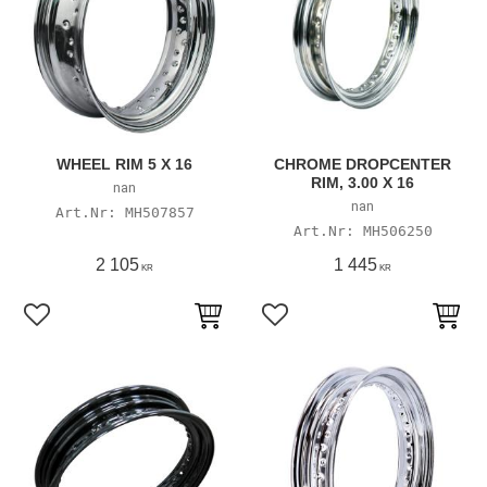
WHEEL RIM 5 X 16
CHROME DROPCENTER
RIM, 3.00 X 16
nan
nan
MH507857
MH506250
2 105
1 445
KR
KR
Lägg till i favoriter
Lägg till i favoriter