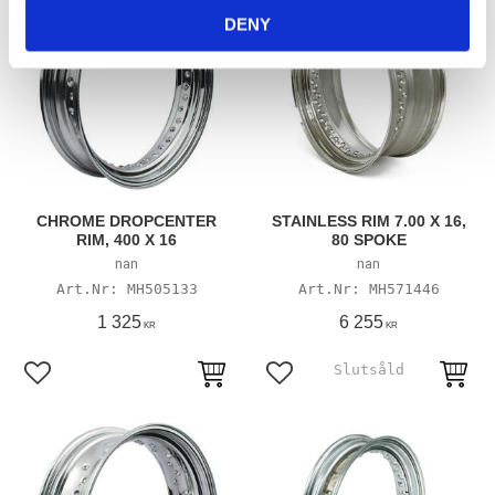
DENY
CHROME DROPCENTER
STAINLESS RIM 7.00 X 16,
RIM, 400 X 16
80 SPOKE
nan
nan
MH505133
MH571446
1 325
6 255
KR
KR
Lägg till i favoriter
Lägg till i favoriter