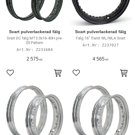
Svart pulverlackerad fälg
Svart pulverlackerad fälg
Svart DC fälg MT3.0x16-40H pre-
Fälg 16" framt WL/WLA Svart
05 Pattern
Z237027
Z231684
2 575
4 565
KR
KR
Lägg till i favoriter
Lägg till i favoriter