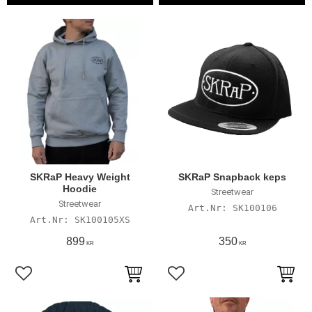
SKRaP Heavy Weight
SKRaP Snapback keps
Hoodie
Streetwear
Streetwear
SK100106
SK100105XS
899
350
KR
KR
Lägg till i favoriter
Lägg till i favoriter