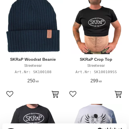
SKRaP Woodrat Beanie
SKRaP Crop Top
Streetwear
Streetwear
SK100108
SK100109SS
250
299
KR
KR
Lägg till i favoriter
Lägg till i favoriter