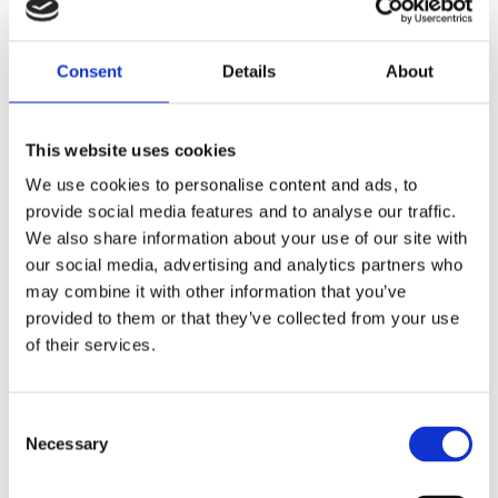
Consent
Details
About
This website uses cookies
SKRaP Daily Driver Tee
SKRaP Heatland Eagle Tee
Streetwear
Streetwear
We use cookies to personalise content and ads, to
SK100104XS
SK100103XS
provide social media features and to analyse our traffic.
We also share information about your use of our site with
399
399
KR
KR
our social media, advertising and analytics partners who
may combine it with other information that you’ve
Lägg till i favoriter
Lägg till i favoriter
provided to them or that they’ve collected from your use
of their services.
C
Necessary
o
n