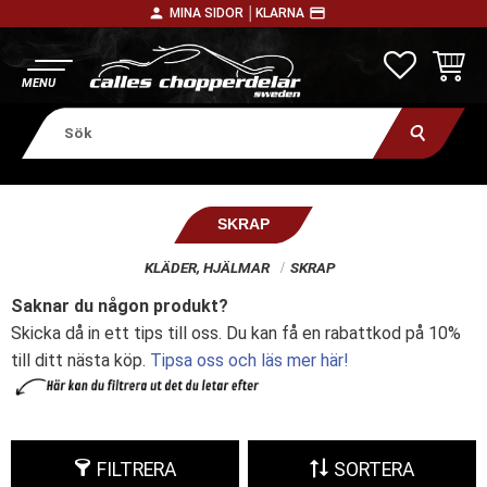
person
payment
MINA SIDOR │
KLARNA
Meny
FAVORITE
KUNDV
SKRAP
KLÄDER, HJÄLMAR
SKRAP
Saknar du någon produkt?
Skicka då in ett tips till oss. Du kan få en rabattkod på 10%
till ditt nästa köp.
Tipsa oss och läs mer här!
FILTRERA
SORTERA