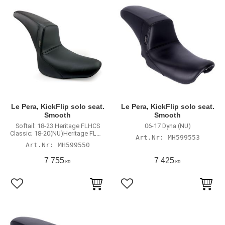
Le Pera, KickFlip solo seat.
Le Pera, KickFlip solo seat.
Smooth
Smooth
Softail: 18-23 Heritage FLHCS
06-17 Dyna (NU)
Classic; 18-20(NU)Heritage FLHC
MH599553
Classic; 18-20(NU)FLDE Deluxe
MH599550
7 755
7 425
KR
KR
Lägg till i favoriter
Lägg till i favoriter