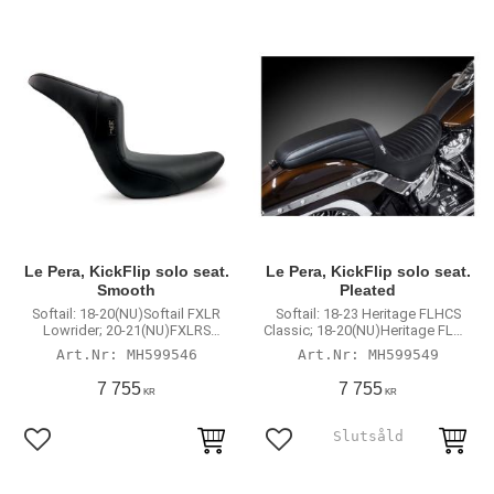
Le Pera, KickFlip solo seat.
Le Pera, KickFlip solo seat.
Smooth
Pleated
Softail: 18-20(NU)Softail FXLR
Softail: 18-23 Heritage FLHCS
Lowrider; 20-21(NU)FXLRS
Classic; 18-20(NU)Heritage FLHC
Lowrider S 114; 22-23 FXLRS
Classic; 18-20(NU)FLDE Deluxe
MH599546
MH599549
Lowrider S 117; 22-23 FXLRST
Lowrider ST 117; 18-23 FLSB
7 755
7 755
KR
KR
Sport Glide
Lägg till i favoriter
Lägg till i favoriter