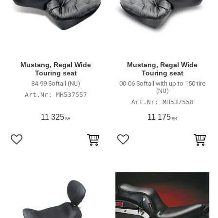
Mustang, Regal Wide
Mustang, Regal Wide
Touring seat
Touring seat
84-99 Softail (NU)
00-06 Softail with up to 150 tire
(NU)
MH537557
MH537558
11 325
11 175
KR
KR
Lägg till i favoriter
Lägg till i favoriter