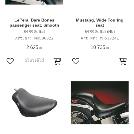
LePera, Bare Bones
Mustang, Wide Touring
passenger seat. Smooth
seat
84-99 Softail
84-99 Softail (NU)
MH506022
MH537241
2 625
10 735
KR
KR
Lägg till i favoriter
Lägg till i favoriter