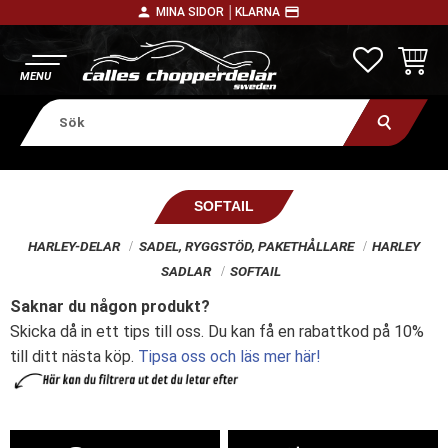
person
payment
MINA SIDOR │
KLARNA
Meny
FAVORITE
KUNDV
SOFTAIL
HARLEY-DELAR
SADEL, RYGGSTÖD, PAKETHÅLLARE
HARLEY
SADLAR
SOFTAIL
Saknar du någon produkt?
Skicka då in ett tips till oss. Du kan få en rabattkod på 10%
till ditt nästa köp.
Tipsa oss och läs mer här!