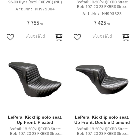
96-03 Dyna (excl. FXDWG) (NU)
Softail: 18-20(NU)FXBB Street
Bob 107; 20-23 FXBBS Street
MH975004
Bob 114; 20-23 FXST Softail
MH993823
Standard 107; 18-21(NU)FLSL
Slim
7 755
7 425
KR
KR
Lägg till i favoriter
Lägg till i favoriter
LePera, Kickflip solo seat.
LePera, Kickflip solo seat.
Up Front. Pleated
Up Front. Double Diamond
Softail: 18-20(NU)FXBB Street
Softail: 18-20(NU)FXBB Street
Bob 107; 20-23 FXBBS Street
Bob 107; 20-23 FXBBS Street