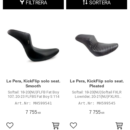
FILTRERA
SORTERA
Le Pera, KickFlip solo seat.
Le Pera, KickFlip solo seat.
Smooth
Pleated
Softail: 18-20(NU)FLFB Fat Boy
Softail: 18-20(NU)Softail FXLR
107; 20-23 FLFBS Fat Boy S 114
Lowrider; 20-21(NU)FXLRS
Lowrider S 114; 22-23 FXLRS
MH599541
MH599545
Lowrider S 117; 22-23 FXLRST
Lowrider ST 117; 18-23 FLSB
7 755
7 755
KR
KR
Sport Glide
Lägg till i favoriter
Lägg till i favoriter