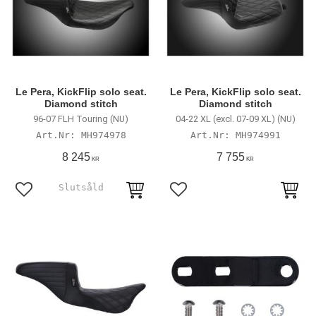
Le Pera, KickFlip solo seat.
Le Pera, KickFlip solo seat.
Diamond stitch
Diamond stitch
96-07 FLH Touring (NU)
04-22 XL (excl. 07-09 XL) (NU)
MH974978
MH974991
8 245
7 755
KR
KR
Lägg till i favoriter
Lägg till i favoriter