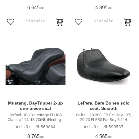
18-21FLSL Slim 107
6 645
4 895
KR
KR
Lägg till i favoriter
Lägg till i favoriter
Mustang, DayTripper 2-up
LePera, Bare Bones solo
one-piece seat
seat. Smooth
Softail: 18-23 Heritage FLHCS
Softail: 18-20FLFB Fat Boy 107;
Classic 114; 18-20(NU)Heritage
20-23 FLFBS Fat Boy S 114
FLHC Classic 107; 18-
MH569864
MH599537
20(NU)FLDE Deluxe 107
8 765
4 565
KR
KR