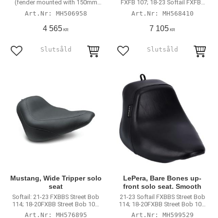
(fender mounted with 150mm
FXFB 107; 18-23 Softail FXFBS
rear tire)
114
MH506958
MH568410
4 565
7 105
KR
KR
Lägg till i favoriter
Lägg till i favoriter
Mustang, Wide Tripper solo
LePera, Bare Bones up-
seat
front solo seat. Smooth
Softail: 21-23 FXBBS Street Bob
21-23 Softail FXBBS Street Bob
114; 18-20FXBB Street Bob 107;
114; 18-20FXBB Street Bob 107;
20-23 FXST Softail Standard 107
20-23 FXST Softail Standard 107;
MH576895
MH599529