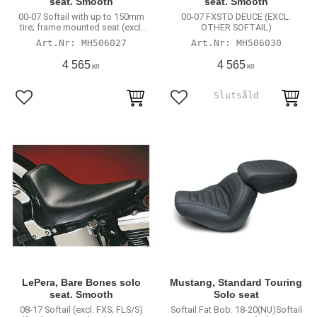
seat. Smooth
seat. Smooth
00-07 Softail with up to 150mm
00-07 FXSTD DEUCE (EXCL.
tire; frame mounted seat (excl.
OTHER SOFTAIL)
FXSTD Deuce)
MH506027
MH506030
4 565
4 565
KR
KR
Lägg till i favoriter
Lägg till i favoriter
LePera, Bare Bones solo
Mustang, Standard Touring
seat. Smooth
Solo seat
08-17 Softail (excl. FXS; FLS/S)
Softail Fat Bob: 18-20(NU)Softail