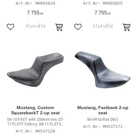
Bob 114; 20-23 FXST Softail
Bob 114; 20-23 FXST Softail
MH993824
MH993825
Standard 107; 18-21(NU)FLSL
Standard 107; 18-21(NU)FLSL
Slim
Slim
7 755
7 755
KR
KR
Lägg till i favoriter
Lägg till i favoriter
Mustang, Custom
Mustang, Fastback 2-up
SquarebackT 2-up seat
seat
06-10 FXST with 200mm tire; 07-
84-99 Softail (NU)
17 FLSTF Fatboy; 08-11 FLSTSB
MH537171
Crossbones (NU)
MH537129