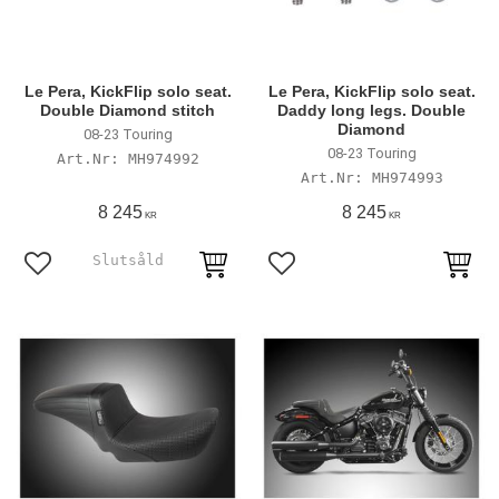
Le Pera, KickFlip solo seat.
Le Pera, KickFlip solo seat.
Double Diamond stitch
Daddy long legs. Double
Diamond
08-23 Touring
08-23 Touring
MH974992
MH974993
8 245
8 245
KR
KR
Lägg till i favoriter
Lägg till i favoriter