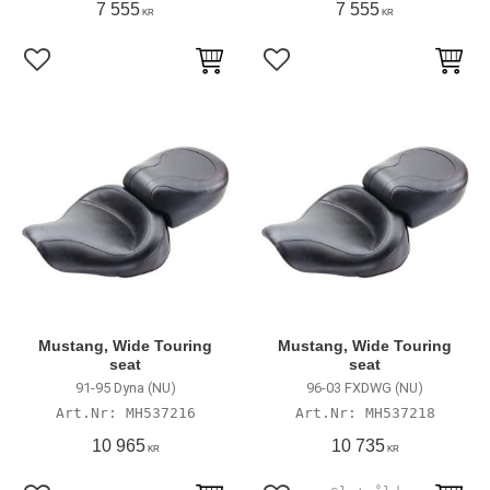
7 555
7 555
KR
KR
Lägg till i favoriter
Lägg till i favoriter
Mustang, Wide Touring
Mustang, Wide Touring
seat
seat
91-95 Dyna (NU)
96-03 FXDWG (NU)
MH537216
MH537218
10 965
10 735
KR
KR