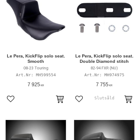
Le Pera, KickFlip solo seat.
Le Pera, KickFlip solo seat.
Smooth
Double Diamond stitch
08-23 Touring
82-94 FXR (NU)
MH599554
MH974975
7 925
7 755
KR
KR
Lägg till i favoriter
Lägg till i favoriter