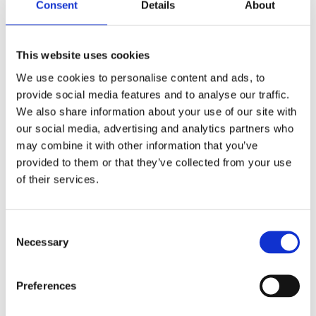
Consent
Details
About
This website uses cookies
We use cookies to personalise content and ads, to
provide social media features and to analyse our traffic.
We also share information about your use of our site with
our social media, advertising and analytics partners who
may combine it with other information that you’ve
provided to them or that they’ve collected from your use
Mustang, Fastback 2-up
Mustang, Regal Duke 2-up
seat
seat
of their services.
00-06 Softail (NU)
06-10 FXST with 200mm tie; 07-
17 FLSTF Fatboy and 08-11
MH537237
FLSTSB Cross Bones (NU)
MH537548
C
7 555
8 165
Necessary
o
KR
KR
n
s
Lägg till i favoriter
Lägg till i favoriter
Preferences
e
n