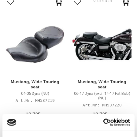
Lägg till i favoriter
Lägg till i favoriter
Mustang, Wide Touring
Mustang, Wide Touring
seat
seat
04-05 Dyna (NU)
06-17 Dyna (excl. 14-17 Fat Bob)
(NU)
MH537219
MH537220
10 735
10 735
KR
KR
Lägg till i favoriter
Lägg till i favoriter