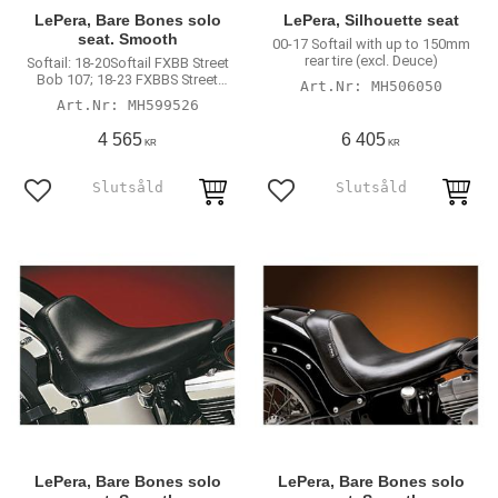
LePera, Bare Bones solo
LePera, Silhouette seat
seat. Smooth
00-17 Softail with up to 150mm
rear tire (excl. Deuce)
Softail: 18-20Softail FXBB Street
Bob 107; 18-23 FXBBS Street
MH506050
Bob 114; 20-23 FXST Softail
MH599526
Standard 107; 18-21FLSL Slim
107
4 565
6 405
KR
KR
Lägg till i favoriter
Lägg till i favoriter
LePera, Bare Bones solo
LePera, Bare Bones solo