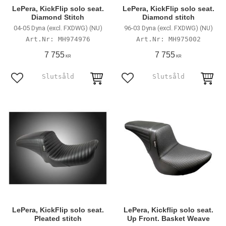
LePera, KickFlip solo seat.
LePera, KickFlip solo seat.
Diamond Stitch
Diamond stitch
04-05 Dyna (excl. FXDWG) (NU)
96-03 Dyna (excl. FXDWG) (NU)
MH974976
MH975002
7 755
7 755
KR
KR
Lägg till i favoriter
Lägg till i favoriter
LePera, KickFlip solo seat.
LePera, Kickflip solo seat.
Pleated stitch
Up Front. Basket Weave