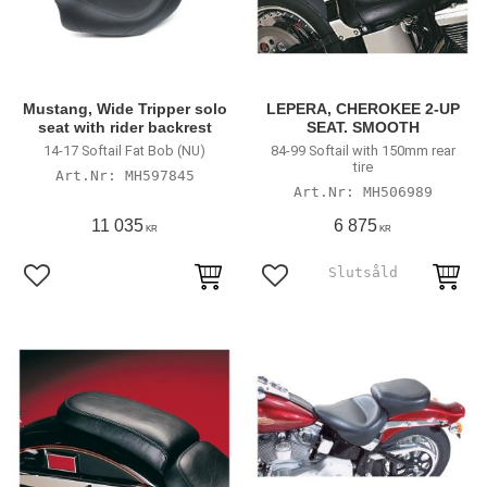
Mustang, Wide Tripper solo
LEPERA, CHEROKEE 2-UP
seat with rider backrest
SEAT. SMOOTH
14-17 Softail Fat Bob (NU)
84-99 Softail with 150mm rear
tire
MH597845
MH506989
11 035
6 875
KR
KR
Lägg till i favoriter
Lägg till i favoriter