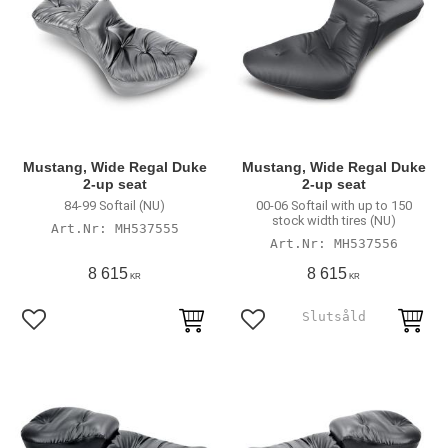
Mustang, Wide Regal Duke
Mustang, Wide Regal Duke
2-up seat
2-up seat
84-99 Softail (NU)
00-06 Softail with up to 150
stock width tires (NU)
MH537555
MH537556
8 615
8 615
KR
KR
Lägg till i favoriter
Lägg till i favoriter