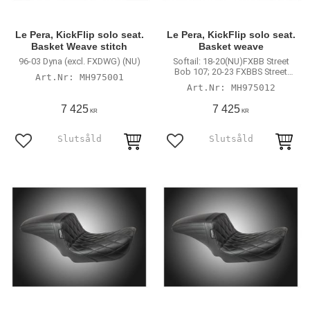
Le Pera, KickFlip solo seat.
Le Pera, KickFlip solo seat.
Basket Weave stitch
Basket weave
96-03 Dyna (excl. FXDWG) (NU)
Softail: 18-20(NU)FXBB Street
Bob 107; 20-23 FXBBS Street
MH975001
Bob 114; 20-23 FXST Softail
MH975012
Standard 107; 18-21(NU)FLSL
Slim
7 425
7 425
KR
KR
Lägg till i favoriter
Lägg till i favoriter