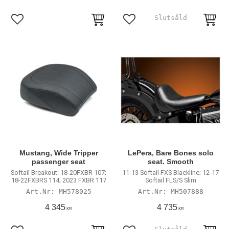
Lägg till i favoriter
Lägg till i favoriter
Mustang, Wide Tripper
LePera, Bare Bones solo
passenger seat
seat. Smooth
Softail Breakout: 18-20FXBR 107;
11-13 Softail FXS Blackline; 12-17
18-22FXBRS 114; 2023 FXBR 117
Softail FLS/S Slim
MH578025
MH507888
4 345
4 735
KR
KR