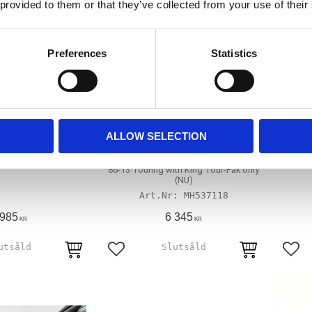
 provided to them or that they’ve collected from your use of their
Preferences
Statistics
ort Touring seat
Mustang, wrap-around
Musta
ALLOW SELECTION
passenger backrest for King
LT; FLHT (NU)
Tour-Pakr
MH537110
86-13 Touring with King Tour-Pak only
(NU)
MH537118
 985
6 345
KR
KR
avoriter
Lägg till i favoriter
Lägg 