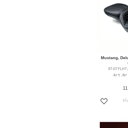
Mustang, Del
97-07 FLHT;
11
Lägg till i f