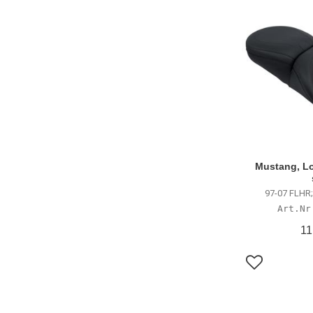
Mustang, L
97-07 FLHR;
11
Lägg till i f