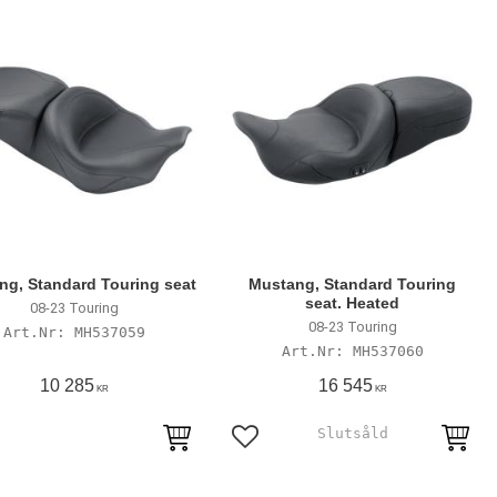
ng, Standard Touring seat
Mustang, Standard Touring
seat. Heated
08-23 Touring
08-23 Touring
MH537059
MH537060
10 285
16 545
KR
KR
till i favoriter
Lägg till i favoriter