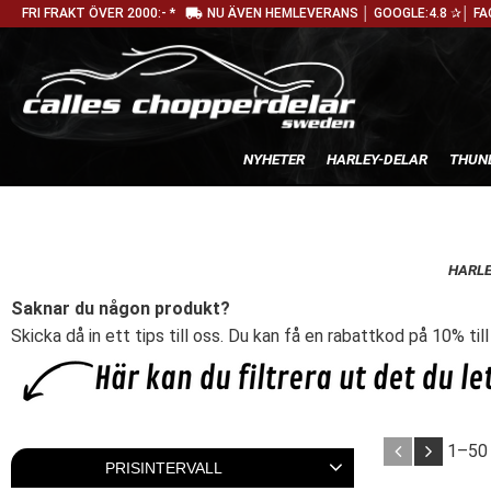
local_shipping
FRI FRAKT ÖVER 2000:- *
NU ÄVEN HEMLEVERANS │ GOOGLE:4.8 ✰│ FA
NYHETER
HARLEY-DELAR
THUN
HARLE
Saknar du någon produkt?
Skicka då in ett tips till oss. Du kan få en rabattkod på 10% til
1–
50
PRISINTERVALL