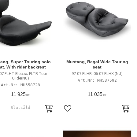
ang, Super Touring solo
Mustang, Regal Wide Touring
at. With rider backrest
seat
07 FLHT Electra; FLTR Tour
97-07 FLHR; 06-07 FLHX (NU)
Glide(NU)
MH537592
MH558728
11 925
11 035
KR
KR
till i favoriter
Lägg till i favoriter