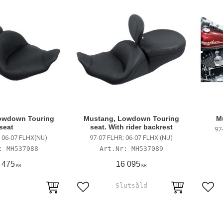
owdown Touring
Mustang, Lowdown Touring
M
seat
seat. With rider backrest
97
 06-07 FLHX(NU)
97-07 FLHR; 06-07 FLHX (NU)
MH537088
MH537089
 475
16 095
KR
KR
avoriter
Lägg till i favoriter
Lägg 