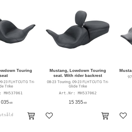
owdown Touring
Mustang, Lowdown Touring
Musta
seat
seat. With rider backrest
97
 09-23 FLHTCUTG Tri-
08-23 Touring; 09-23 FLHTCUTG Tri-
de Trike
Glide Trike
MH537061
MH537062
 035
15 355
KR
KR
avoriter
Lägg till i favoriter
Lägg 