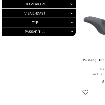
2 625
20 575
TILLVERKARE
LE PERA
41
MUSTANG
157
VISA ENDAST
RSD
2
Finns i lager
118
TYP
Md04t
1
Pad
1
PASSAR TILL
Passanger seat
44
Seat
1
FLHX
20
FLSTSC
18
FLTR
12
Visa fler
Mustang, Trip
08-2
8
Lägg till i f