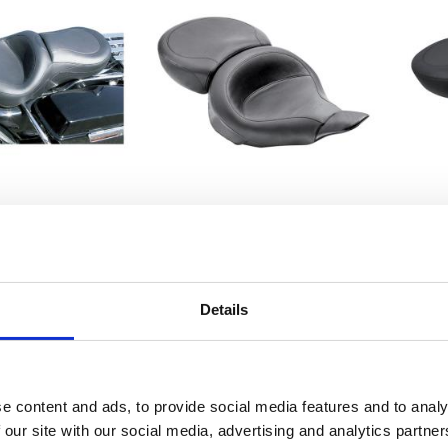
ort Touring seat
Mustang, Wide Touring seat
Mus
HT; FLTR (NU)
91-96 FLT; FLHT(NU)
MH537105
MH537106
 985
11 035
KR
KR
Details
avoriter
Lägg till i favoriter
Lägg 
e content and ads, to provide social media features and to analy
 our site with our social media, advertising and analytics partn