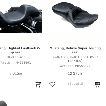
ng, Hightail Fastback 2-
Mustang, Deluxe Super Touring
up seat
seat
08-23 Touring
97-07 FLHR; 97-05 FLHRSE; 06-07
FLHX (NU)
MH563691
MH563692
8 015
12 375
KR
KR
till i favoriter
Lägg till i favoriter