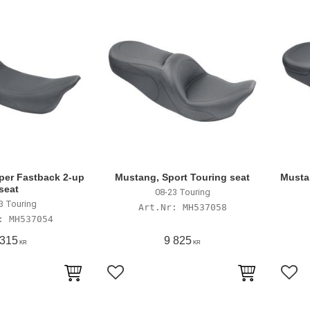
per Fastback 2-up
Mustang, Sport Touring seat
Musta
seat
08-23 Touring
3 Touring
MH537058
MH537054
 315
9 825
KR
KR
avoriter
Lägg till i favoriter
Lägg 