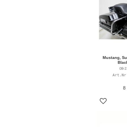
Mustang, Sup
Blac
08-2
8
Lägg till i f