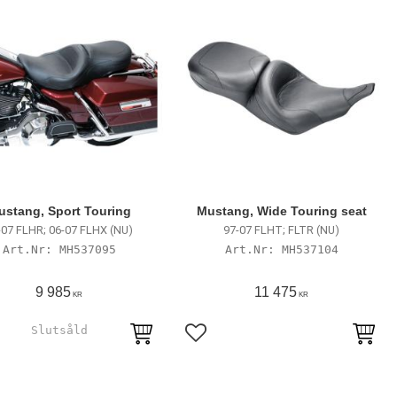
ustang, Sport Touring
Mustang, Wide Touring seat
-07 FLHR; 06-07 FLHX (NU)
97-07 FLHT; FLTR (NU)
MH537095
MH537104
9 985
11 475
KR
KR
till i favoriter
Lägg till i favoriter