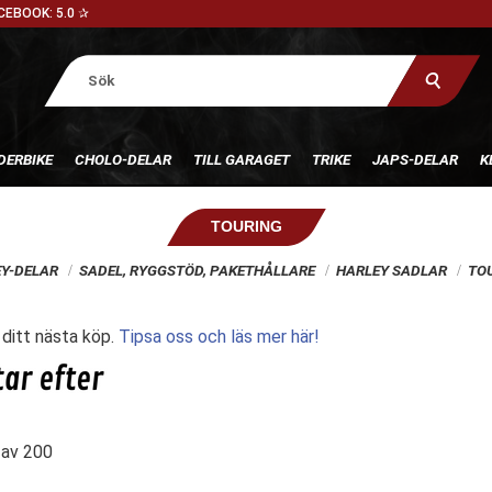
CEBOOK: 5.0 ✰
DERBIKE
CHOLO-DELAR
TILL GARAGET
TRIKE
JAPS-DELAR
K
TOURING
Y-DELAR
SADEL, RYGGSTÖD, PAKETHÅLLARE
HARLEY SADLAR
TO
l ditt nästa köp.
Tipsa oss och läs mer här!
av
200