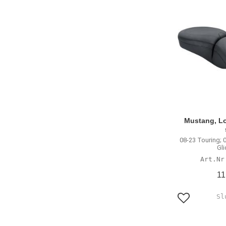
Mustang, L
08-23 Touring;
Gli
11
Lägg till i f