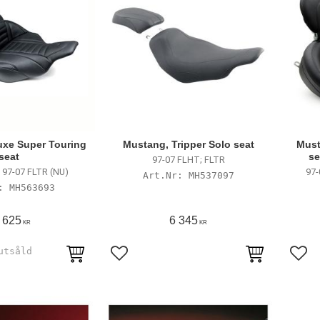
uxe Super Touring
Mustang, Tripper Solo seat
Must
seat
se
97-07 FLHT; FLTR
 97-07 FLTR (NU)
97-
MH537097
MH563693
 625
6 345
KR
KR
avoriter
Lägg till i favoriter
Lägg 