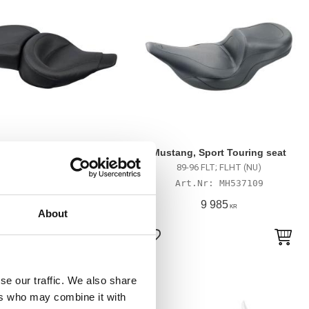
tang, Wide Touring seat
Mustang, Sport Touring seat
85-88 FLT; FLHT(NU)
89-96 FLT; FLHT (NU)
MH537108
MH537109
11 035
9 985
KR
KR
About
till i favoriter
Lägg till i favoriter
se our traffic. We also share
ers who may combine it with