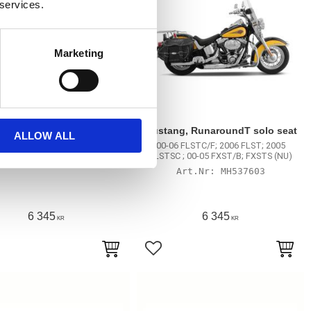
 services.
Marketing
ng, RunaroundT solo seat
Mustang, RunaroundT solo seat
ALLOW ALL
08-23 Touring
00-06 FLSTC/F; 2006 FLST; 2005
FLSTSC ; 00-05 FXST/B; FXSTS (NU)
MH537593
MH537603
6 345
6 345
KR
KR
till i favoriter
Lägg till i favoriter