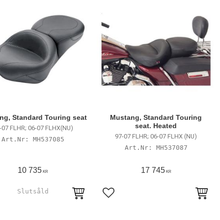
ng, Standard Touring seat
Mustang, Standard Touring
seat. Heated
-07 FLHR; 06-07 FLHX(NU)
97-07 FLHR; 06-07 FLHX (NU)
MH537085
MH537087
10 735
17 745
KR
KR
till i favoriter
Lägg till i favoriter