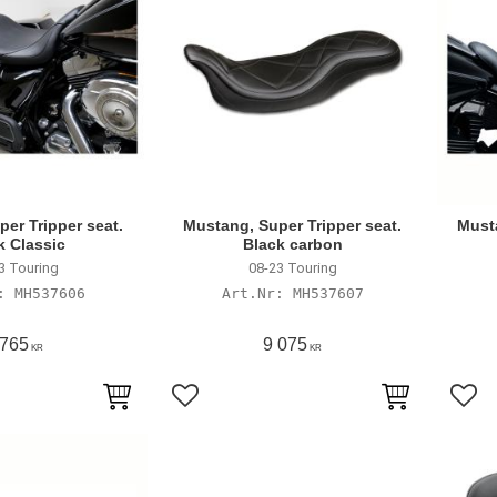
er Tripper seat.
Mustang, Super Tripper seat.
Musta
k Classic
Black carbon
3 Touring
08-23 Touring
MH537606
MH537607
 765
9 075
KR
KR
avoriter
Lägg till i favoriter
Lägg 