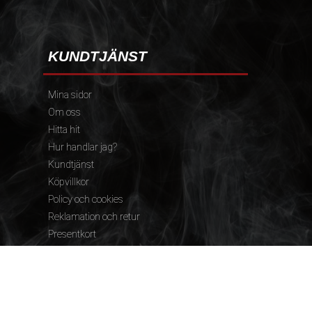
KUNDTJÄNST
Mina sidor
Om oss
Hitta hit
Hur handlar jag?
Kundtjänst
Köpvillkor
Policy och cookies
Reklamation och retur
Presentkort
FÖLJ OSS