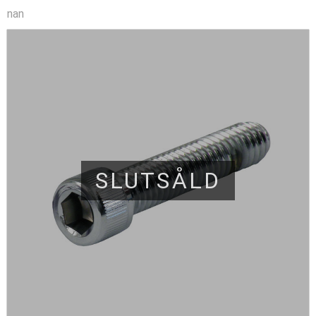
nan
SLUTSÅLD