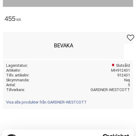
455
KR
Lägg t
BEVAKA
Lagerstatus
Slutsåld
Artikelnr
MH912431
Tillv. artikelnr
912431
Skrymmande
Nej
Antal
5
Tillverkare
GARDNER-WESTCOTT
Visa alla produkter från GARDNER-WESTCOTT
nan