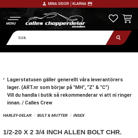
person
payment
MINA SIDOR │
KLARNA
Meny
FAVORITE
KUNDV
Lagerstatusen gäller generellt våra leverantörers
lager. (ART.nr som börjar på "MH", "Z" & "C")
Vill du handla i butik
så rekommenderar vi att ni ringer
innan. / Calles Crew
HARLEY-DELAR
BULT & MUTTER
INSEX
1/2-20 X 2 3/4 INCH ALLEN BOLT CHR.