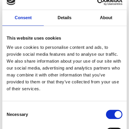
Dela med dig
Consent
Details
About
F
a
c
e
This website uses cookies
b
Omdömen
o
We use cookies to personalise content and ads, to
o
provide social media features and to analyse our traffic.
k
Du
We also share information about your use of our site with
our social media, advertising and analytics partners who
may combine it with other information that you’ve
provided to them or that they’ve collected from your use
of their services.
Bli den första att lämna ett omdöme.
C
Necessary
o
Lathund, modeller
n
🔹XL
= Sportster 🔹
Touring
= Electra Glide, Street Glide,