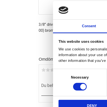
3/8" drivning. 12-punkts uttag verktyg; 
Consent
00) bromsdynor fäststift för olika H-D m
This website uses cookies
We use cookies to personalis
information about your use of
Omdömen
other information that you’ve
Du
C
Necessary
o
n
s
e
n
DENY
t