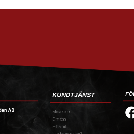
FÖ
KUNDTJÄNST
den AB
Mina sidor
Om oss
Hitta hit