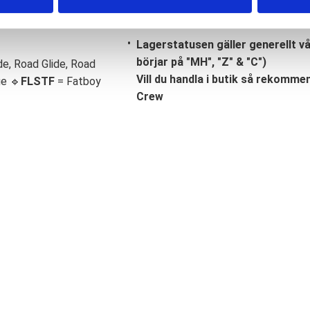
Lagerstatusen gäller generellt v
börjar på "MH", "Z" & "C")
de, Road Glide, Road
Vill du handla i butik så rekommend
ge 🔹
FLSTF
= Fatboy
Crew