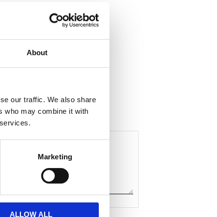
About
ela med dig
F
a
c
se our traffic. We also share
e
ers who may combine it with
b
o
 services.
o
k
Marketing
ALLOW ALL