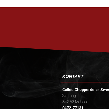
KONTAKT
Calles Chopperdelar Swe
Slätthög
342 63 Moheda
0472-77131