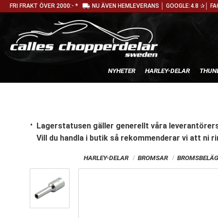
local_shipping
FRI FRAKT ÖVER 2000:- *
NU ÄVEN HEMLEVERANS │ GOOGLE:4.8 ✰│ FA
NYHETER
HARLEY-DELAR
THUN
Lagerstatusen gäller generellt våra leverantörers
Vill du handla i butik
så rekommenderar vi att ni ri
HARLEY-DELAR
BROMSAR
BROMSBELÄ