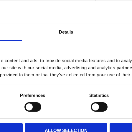
används för att installera 910443 (OEM 44314-
Details
odeller.
D
e content and ads, to provide social media features and to analy
 our site with our social media, advertising and analytics partn
 provided to them or that they’ve collected from your use of their
Preferences
Statistics
ALLOW SELECTION