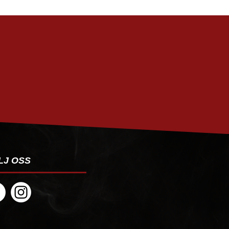
PRENUMERERA
LJ OSS