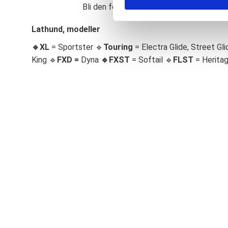
Bli den första att lämna ett omdöme.
S
e
Lathund, modeller
l
🔹XL
= Sportster 🔹
Touring
= Electra Glide, Street Gli
e
c
King 🔹
FXD =
Dyna
🔹
FXST
= Softail 🔹
FLST
= Herita
t
i
o
n