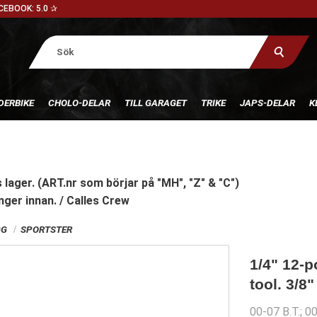
CEBOOK: 5.0 ✰
DERBIKE
CHOLO-DELAR
TILL GARAGET
TRIKE
JAPS-DELAR
K
 lager. (ART.nr som börjar på "MH", "Z" & "C")
nger innan. / Calles Crew
GG
SPORTSTER
1/4" 12-p
tool. 3/8"
00-07 B.T.; 0