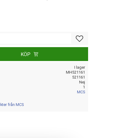
Lägg till i favoriter
KÖP
I lager
MH521161
521161
Nej
1
MCS
ukter från MCS