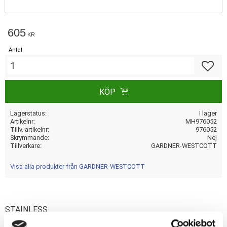
605
KR
Antal
Lägg till
KÖP
Lagerstatus
I lager
Artikelnr
MH976052
Tillv. artikelnr
976052
Skrymmande
Nej
Tillverkare
GARDNER-WESTCOTT
Visa alla produkter från GARDNER-WESTCOTT
STAINLESS