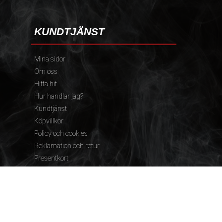
KUNDTJÄNST
Mina sidor
Om oss
Hitta hit
Hur handlar jag?
Kundtjänst
Köpvillkor
Policy och cookies
Reklamation och retur
Presentkort
FÖLJ OSS