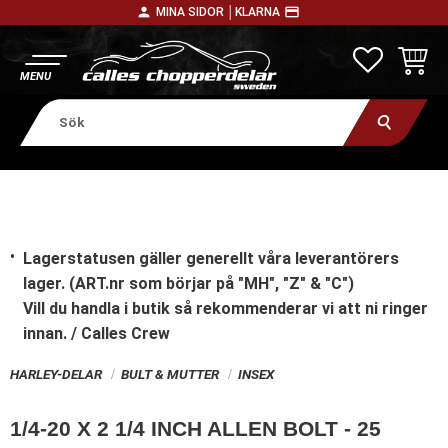
person
payment
MINA SIDOR │
KLARNA
Meny
FAVORITE
KUNDV
Lagerstatusen gäller generellt våra leverantörers
lager. (ART.nr som börjar på "MH", "Z" & "C")
Vill du handla i butik
så rekommenderar vi att ni ringer
innan. / Calles Crew
HARLEY-DELAR
BULT & MUTTER
INSEX
1/4-20 X 2 1/4 INCH ALLEN BOLT - 25