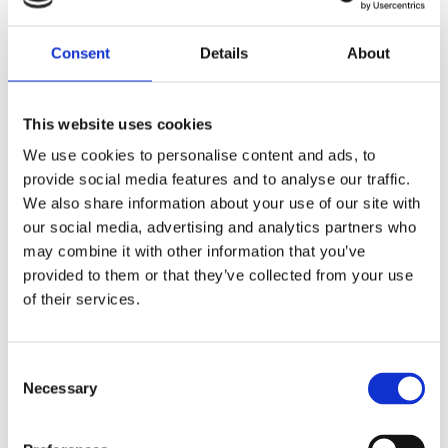
Dela med dig
Consent
Details
About
F
a
c
e
b
This website uses cookies
Omdömen
o
o
We use cookies to personalise content and ads, to
k
provide social media features and to analyse our traffic.
Du
We also share information about your use of our site with
our social media, advertising and analytics partners who
may combine it with other information that you’ve
provided to them or that they’ve collected from your use
of their services.
Bli den första att lämna ett omdöme.
C
Necessary
o
Lathund, modeller
n
🔹XL
= Sportster 🔹
Touring
= Electra Glide, Street Glide,
s