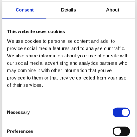
F
Consent
Details
About
a
c
e
b
Omdömen
o
This website uses cookies
o
k
We use cookies to personalise content and ads, to
Du
provide social media features and to analyse our traffic.
We also share information about your use of our site with
our social media, advertising and analytics partners who
may combine it with other information that you’ve
provided to them or that they’ve collected from your use
of their services.
Bli den första att lämna ett omdöme.
C
Lathund, modeller
Necessary
o
🔹XL
= Sportster 🔹
Touring
= Electra Glide, Street Glide,
n
Road Glide, Road King 🔹
FXD =
Dyna
🔹
FXST
= Softail
s
Preferences
🔹
FLST
= Heritage 🔹
FLSTF
= Fatboy
e