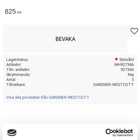
825
KR
Lägg t
BEVAKA
Lagerstatus
Slutsåld
Artikelnr
MH927366
Tillv. artikelnr
927366
Skrymmande
Nej
Antal
5
Tillverkare
GARDNER-WESTCOTT
Visa alla produkter från GARDNER-WESTCOTT
Dela med dig