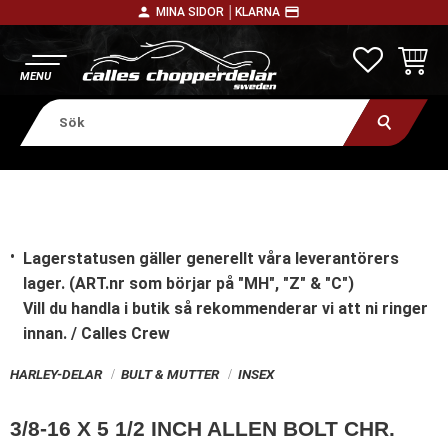
person
payment
MINA SIDOR │
KLARNA
Meny
FAVORITE
KUNDV
Lagerstatusen gäller generellt våra leverantörers
lager. (ART.nr som börjar på "MH", "Z" & "C")
Vill du handla i butik
så rekommenderar vi att ni ringer
innan. / Calles Crew
HARLEY-DELAR
BULT & MUTTER
INSEX
3/8-16 X 5 1/2 INCH ALLEN BOLT CHR.