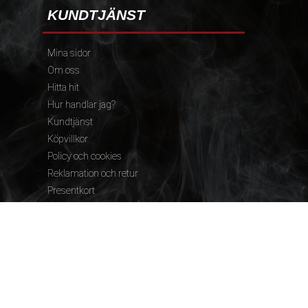
KUNDTJÄNST
Mina sidor
Om oss
Hitta hit
Hur handlar jag?
Kundtjänst
Köpvillkor
Policy och cookies
Reklamation och retur
Presentkort
FÖLJ OSS