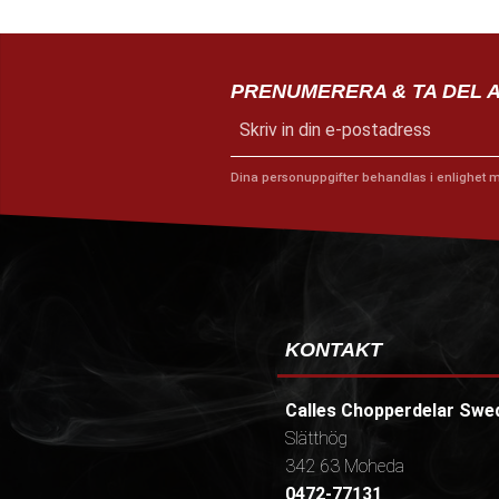
PRENUMERERA & TA DEL 
Dina personuppgifter behandlas i enlighet 
KONTAKT
Calles Chopperdelar Swe
Slätthög
342 63 Moheda
0472-77131