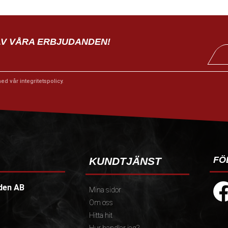
AV VÅRA ERBJUDANDEN!
med vår
integritetspolicy
.
FÖ
KUNDTJÄNST
den AB
Mina sidor
Om oss
Hitta hit