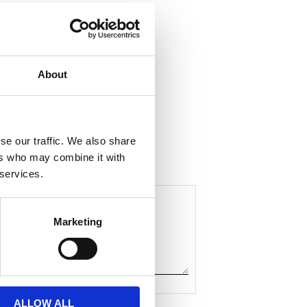
About
ela med dig
F
a
c
se our traffic. We also share
e
ers who may combine it with
b
o
 services.
o
k
Marketing
ALLOW ALL