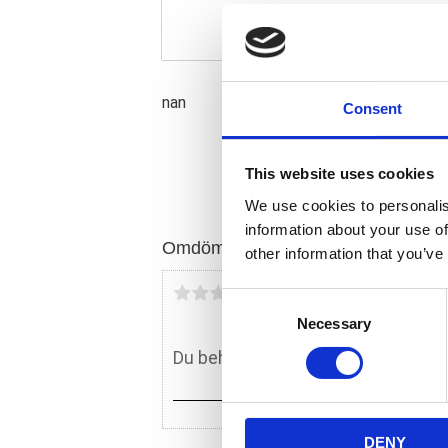
nan
Consent
This website uses cookies
We use cookies to personalis
information about your use of
Omdömen
other information that you’ve
Du
C
Necessary
o
n
s
e
n
DENY
t