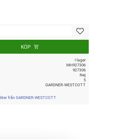
Lägg till i favoriter
KÖP
I lager
MH927306
927306
Nej
5
GARDNER-WESTCOTT
dukter från GARDNER-WESTCOTT