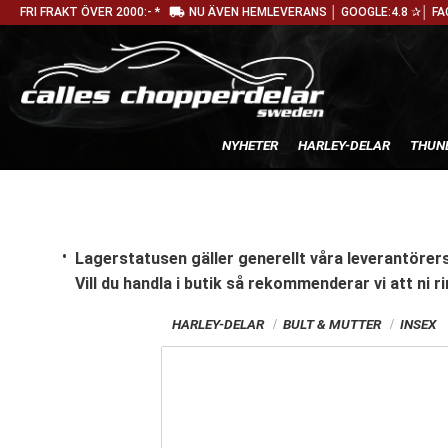
local_shipping
FRI FRAKT ÖVER 2000:- *
NU ÄVEN HEMLEVERANS │ GOOGLE:4.8 ✰│ FA
NYHETER
HARLEY-DELAR
THUN
Lagerstatusen gäller generellt våra leverantörers
Vill du handla i butik
så rekommenderar vi att ni ri
HARLEY-DELAR
BULT & MUTTER
INSEX