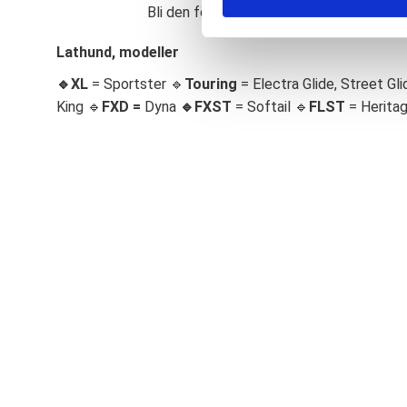
Bli den första att lämna ett omdöme.
S
e
Lathund, modeller
l
🔹XL
= Sportster 🔹
Touring
= Electra Glide, Street Gli
e
c
King 🔹
FXD =
Dyna
🔹
FXST
= Softail 🔹
FLST
= Herita
t
i
o
n