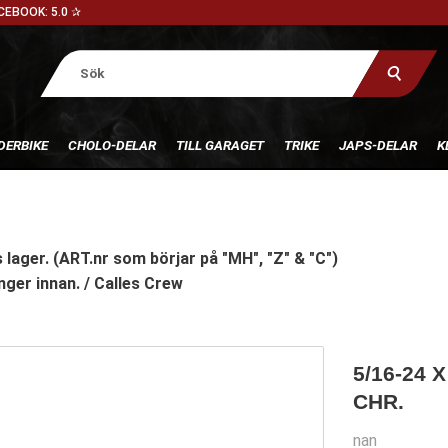
CEBOOK: 5.0 ✰
DERBIKE
CHOLO-DELAR
TILL GARAGET
TRIKE
JAPS-DELAR
K
 lager. (ART.nr som börjar på "MH", "Z" & "C")
nger innan. / Calles Crew
5/16-24 
CHR.
nan