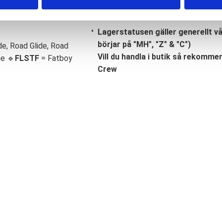
Lagerstatusen gäller generellt v
börjar på "MH", "Z" & "C")
de, Road Glide, Road
Vill du handla i butik så rekommend
ge 🔹
FLSTF
= Fatboy
Crew