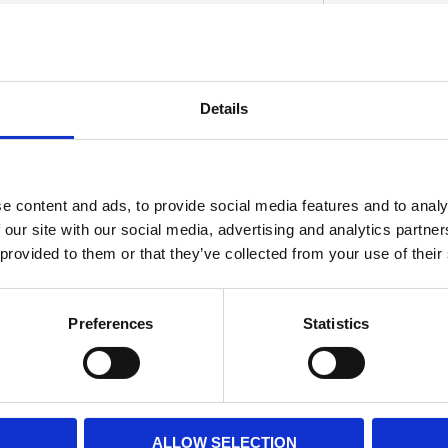
the true classic styling. 58-E78 style Touring
Details
hrome plated steel and used in 2-1 sytems.
D
 With 1 3/4" (4.4 cm) inlet fits all stock size
muffler is 3 1/4" (8.3 cm).
e content and ads, to provide social media features and to analy
 our site with our social media, advertising and analytics partn
 provided to them or that they’ve collected from your use of their
Preferences
Statistics
ALLOW SELECTION