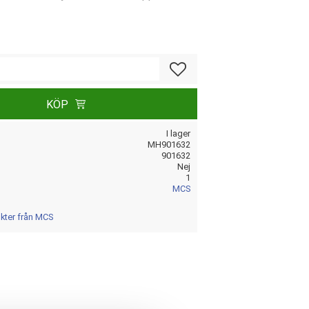
Lägg till i favoriter
KÖP
I lager
MH901632
901632
Nej
1
MCS
ukter från MCS