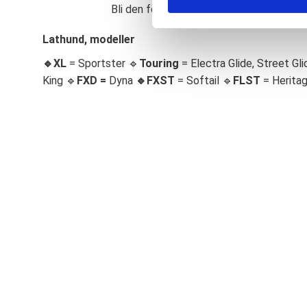
Bli den första att lämna ett omdöme.
S
e
Lathund, modeller
l
🔹XL
= Sportster 🔹
Touring
= Electra Glide, Street Gli
e
c
King 🔹
FXD =
Dyna
🔹
FXST
= Softail 🔹
FLST
= Herita
t
i
o
n