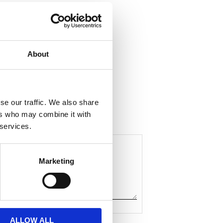
About
ela med dig
F
a
c
se our traffic. We also share
e
ers who may combine it with
b
o
 services.
o
k
Marketing
ALLOW ALL