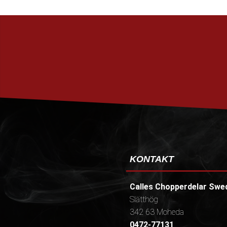
KONTAKT
Calles Chopperdelar Swe
Slätthög
342 63 Moheda
0472-77131