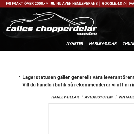
local_shipping
FRI FRAKT ÖVER 2000:- *
NU ÄVEN HEMLEVERANS │ GOOGLE:4.8 ✰│ FA
NYHETER
HARLEY-DELAR
THUN
Lagerstatusen gäller generellt våra leverantörers
Vill du handla i butik
så rekommenderar vi att ni ri
HARLEY-DELAR
AVGASSYSTEM
VINTAGE