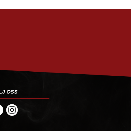
PRENUMERERA
LJ OSS