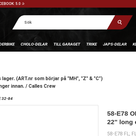
CEBOOK: 5.0 ✰
DERBIKE
CHOLO-DELAR
TILL GARAGET
TRIKE
JAPS-DELAR
K
 lager. (ART.nr som börjar på "MH", "Z" & "C")
nger innan. / Calles Crew
 32-84
58-E78 OE
22" long
58-E78 FL; F