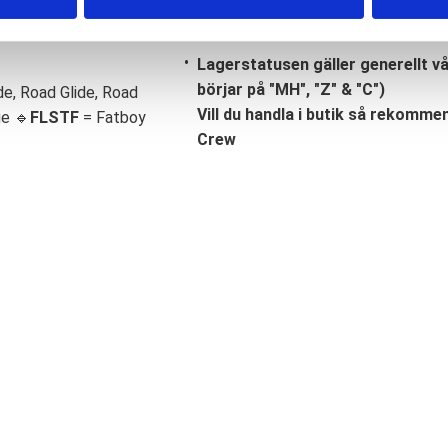
Lagerstatusen gäller generellt v
börjar på "MH", "Z" & "C")
de, Road Glide, Road
Vill du handla i butik så rekommend
ge 🔹
FLSTF
= Fatboy
Crew