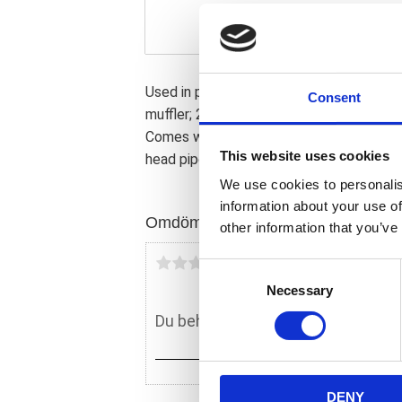
Used in past and used in the present for 
Consent
muffler; 22" (55.9 cm) long; made from c
Comes with all steel non-removable baffle.
This website uses cookies
head pipes. The outside diameter of this 
We use cookies to personalis
information about your use of
Omdömen
other information that you’ve
Du
C
Necessary
o
n
s
e
n
DENY
t