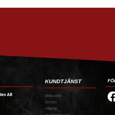
FÖ
KUNDTJÄNST
den AB
Mina sidor
Om oss
Hitta hit