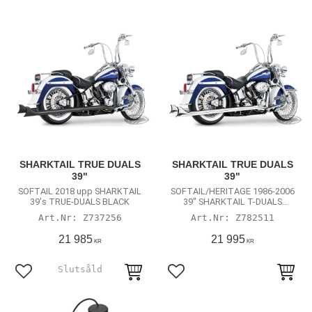
SHARKTAIL TRUE DUALS
SHARKTAIL TRUE DUALS
39"
39"
SOFTAIL 2018 upp SHARKTAIL
SOFTAIL/HERITAGE 1986-2006
39's TRUE-DUALS BLACK
39" SHARKTAIL T-DUALS
CHROME
Z737256
Z782511
21 985
21 995
KR
KR
Lägg till i favoriter
Lägg till i favoriter