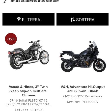
FILTRERA
SORTERA
35
%
Vance & Hines, 3" Twin
V&H, Adventure Hi-Output
Slash slip-on mufflers.
450 Slip-on. Black
Chrome
21-23 H-D 1250 Pan America
07-16 Softail FLSTC; 07-15
MH955837
FXST/B/C; 08-11 FXCW/C; 10-12
FLSTSE; 13-16 FXSB
981695