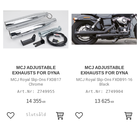
MCJ ADJUSTABLE
MCJ ADJUSTABLE
EXHAUSTS FOR DYNA
EXHAUSTS FOR DYNA
MCJ Royal Slip-Ons FXDB17
MCJ Royal Slip-Ons FXDB91-16
Chrome
Black
Z749955
Z749904
14 355
13 625
KR
KR
Lägg till i favoriter
Lägg till i favoriter