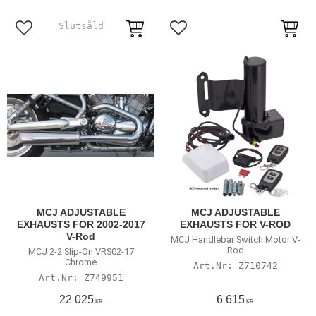
Lägg till i favoriter
Lägg till i favoriter
MCJ ADJUSTABLE
MCJ ADJUSTABLE
EXHAUSTS FOR 2002-2017
EXHAUSTS FOR V-ROD
V-Rod
MCJ Handlebar Switch Motor V-
Rod
MCJ 2-2 Slip-On VRS02-17
Chrome
Z710742
Z749951
22 025
6 615
KR
KR