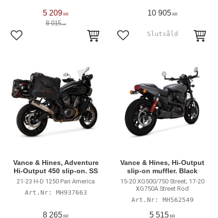
5 209
10 905
KR
KR
8 015
KR
Lägg till i favoriter
Lägg till i favoriter
Vance & Hines, Adventure
Vance & Hines, Hi-Output
Hi-Output 450 slip-on. SS
slip-on muffler. Black
21-23 H-D 1250 Pan America
15-20 XG500/750 Street; 17-20
XG750A Street Rod
MH937663
MH562549
8 265
5 515
KR
KR