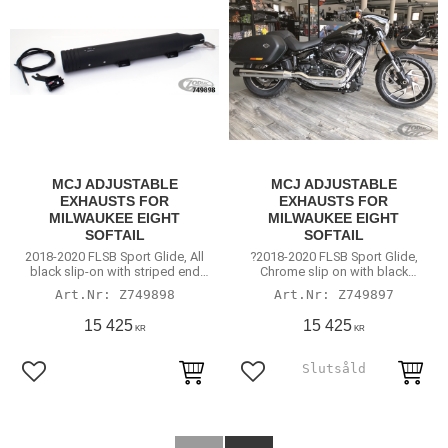
MCJ ADJUSTABLE
MCJ ADJUSTABLE
EXHAUSTS FOR
EXHAUSTS FOR
MILWAUKEE EIGHT
MILWAUKEE EIGHT
SOFTAIL
SOFTAIL
2018-2020 FLSB Sport Glide, All
?2018-2020 FLSB Sport Glide,
black slip-on with striped end
Chrome slip on with black
cap
striped end cap
Z749898
Z749897
15 425
15 425
KR
KR
Lägg till i favoriter
Lägg till i favoriter