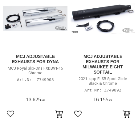
MCJ ADJUSTABLE
MCJ ADJUSTABLE
EXHAUSTS FOR DYNA
EXHAUSTS FOR
MILWAUKEE EIGHT
MCJ Royal Slip-Ons FXDB91-16
SOFTAIL
Chrome
2021- upp FLSB Sport Glide
Z749903
Black & Chrome
Z749892
13 625
16 155
KR
KR
Lägg till i favoriter
Lägg till i favoriter