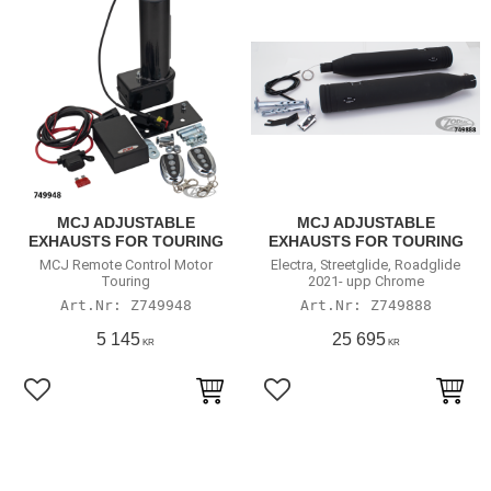
MCJ ADJUSTABLE
MCJ ADJUSTABLE
EXHAUSTS FOR TOURING
EXHAUSTS FOR TOURING
MCJ Remote Control Motor
Electra, Streetglide, Roadglide
Touring
2021- upp Chrome
Z749948
Z749888
5 145
25 695
KR
KR
Lägg till i favoriter
Lägg till i favoriter