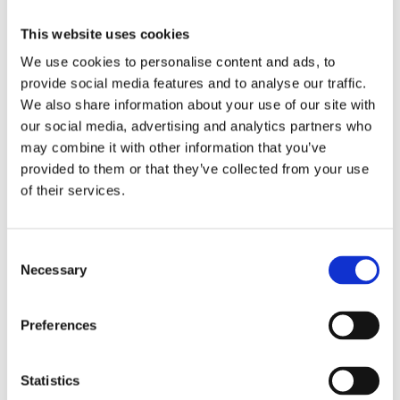
MCJ ADJUSTABLE
MCJ ADJUSTABLE
This website uses cookies
EXHAUSTS FOR TOURING
EXHAUSTS FOR TOURING
We use cookies to personalise content and ads, to
Electra, Streetglide, Roadglide
Electra, Streetglide, Roadglide
2017-2020? Chrome
2017-2020?? Black
provide social media features and to analyse our traffic.
Z749974
Z749973
We also share information about your use of our site with
our social media, advertising and analytics partners who
23 495
22 765
KR
KR
may combine it with other information that you’ve
provided to them or that they’ve collected from your use
Lägg till i favoriter
Lägg till i favoriter
of their services.
C
Necessary
o
n
s
Preferences
e
n
t
Statistics