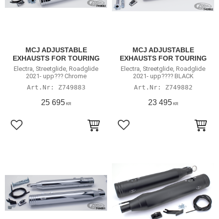
MCJ ADJUSTABLE
MCJ ADJUSTABLE
EXHAUSTS FOR TOURING
EXHAUSTS FOR TOURING
Electra, Streetglide, Roadglide
Electra, Streetglide, Roadglide
2021- upp??? Chrome
2021- upp???? BLACK
Z749883
Z749882
25 695
23 495
KR
KR
Lägg till i favoriter
Lägg till i favoriter