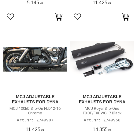
5 145
11 425
KR
KR
Lägg till i favoriter
Lägg till i favoriter
MCJ ADJUSTABLE
MCJ ADJUSTABLE
EXHAUSTS FOR DYNA
EXHAUSTS FOR DYNA
MCJ 100ED Slip-On FLD12-16
MCJ Royal Slip-Ons
Chrome
FXDF/FXDWG17 Black
Z749907
Z749958
11 425
14 355
KR
KR