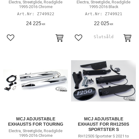
Electra, Streetglide, Roadglide
Electra, Streetglide, Roadglide
1995-2016 Chrome
1995-2016 Black
Z749922
Z749921
24 225
22 025
KR
KR
Lägg till i favoriter
Lägg till i favoriter
MCJ ADJUSTABLE
MCJ ADJUSTABLE
EXHAUSTS FOR TOURING
EXHAUST FOR RH1250S
SPORTSTER S
Electra, Streetglide, Roadglide
1995-2016 Chrome
RH1250S Sportster S 2021 to