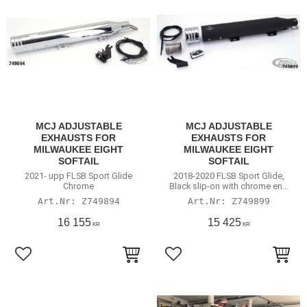
MCJ ADJUSTABLE
MCJ ADJUSTABLE
EXHAUSTS FOR
EXHAUSTS FOR
MILWAUKEE EIGHT
MILWAUKEE EIGHT
SOFTAIL
SOFTAIL
2021- upp FLSB Sport Glide
2018-2020 FLSB Sport Glide,
Chrome
Black slip-on with chrome end
cap
Z749894
Z749899
16 155
15 425
KR
KR
Lägg till i favoriter
Lägg till i favoriter