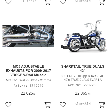
Lägg till i favoriter
Lägg till i favoriter
MCJ ADJUSTABLE
SHARKTAIL TRUE DUALS
EXHAUSTS FOR 2009-2017
42"
VRSCF V-Rod Muscle
SOFTAIL 2018 upp SHARKTAIL
42's TRUE-DUALS SVARTA
MCJ 2-1 Oval VRS02-17 Chrome
Z737258
Z749949
22 025
22 865
KR
KR
Lägg till i favoriter
Lägg till i favoriter