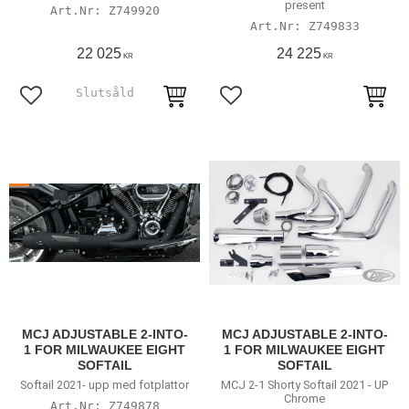
present
Z749920
Z749833
22 025
24 225
KR
KR
Lägg till i favoriter
Lägg till i favoriter
MCJ ADJUSTABLE 2-INTO-
MCJ ADJUSTABLE 2-INTO-
1 FOR MILWAUKEE EIGHT
1 FOR MILWAUKEE EIGHT
SOFTAIL
SOFTAIL
Softail 2021- upp med fotplattor
MCJ 2-1 Shorty Softail 2021 - UP
Chrome
Z749878