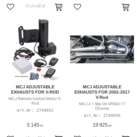
Lägg till i favoriter
Lägg till i favoriter
MCJ ADJUSTABLE
MCJ ADJUSTABLE
EXHAUSTS FOR V-ROD
EXHAUSTS FOR 2002-2017
V-Rod
MCJ Remote Control Motor V-
Rod
MCJ 2-1 Slip-On VRS02-17
Chrome
Z749952
Z749950
5 145
19 825
KR
KR