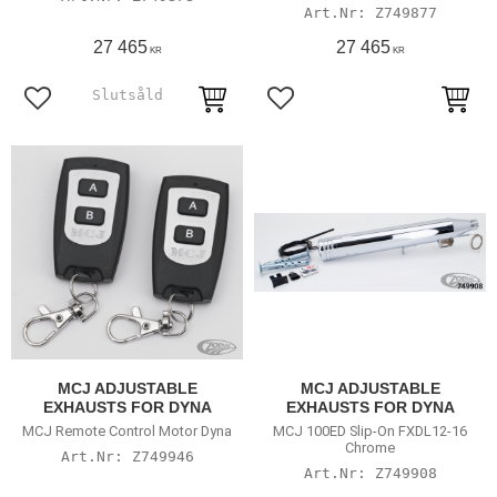
Z749877
27 465
27 465
KR
KR
Lägg till i favoriter
Lägg till i favoriter
MCJ ADJUSTABLE
MCJ ADJUSTABLE
EXHAUSTS FOR DYNA
EXHAUSTS FOR DYNA
MCJ Remote Control Motor Dyna
MCJ 100ED Slip-On FXDL12-16
Chrome
Z749946
Z749908