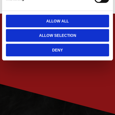
l
e
c
t
ALLOW ALL
i
o
ALLOW SELECTION
n
DENY
PRENUMERERA