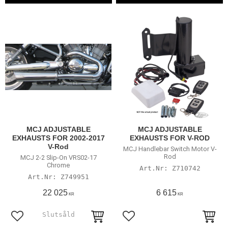
MCJ ADJUSTABLE
MCJ ADJUSTABLE
EXHAUSTS FOR 2002-2017
EXHAUSTS FOR V-ROD
V-Rod
MCJ Handlebar Switch Motor V-
Rod
MCJ 2-2 Slip-On VRS02-17
Chrome
Z710742
Z749951
22 025
6 615
KR
KR
Lägg till i favoriter
Lägg till i favoriter