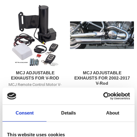
MCJ ADJUSTABLE
MCJ ADJUSTABLE
EXHAUSTS FOR V-ROD
EXHAUSTS FOR 2002-2017
V-Rod
MCJ Remote Control Motor V-
Rod
MCJ 2-1 Slip-On VRS02-17
Chrome
Z749952
Z749950
5 145
19 825
KR
KR
Consent
Details
About
Lägg till i favoriter
Lägg till i favoriter
This website uses cookies