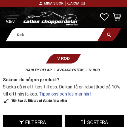
person
payment
MINA SIDOR │
KLARNA
Meny
FAVORITE
KUNDV
V-ROD
HARLEY-DELAR
AVGASSYSTEM
V-ROD
Saknar du någon produkt?
Skicka då in ett tips till oss. Du kan få en rabattkod på 10%
till ditt nästa köp.
Tipsa oss och läs mer här!
FILTRERA
SORTERA