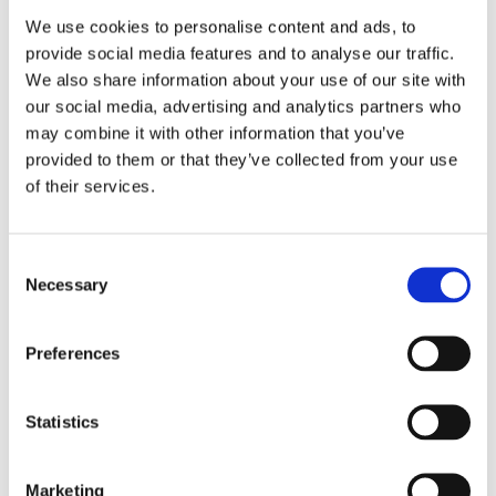
We use cookies to personalise content and ads, to
provide social media features and to analyse our traffic.
We also share information about your use of our site with
our social media, advertising and analytics partners who
may combine it with other information that you’ve
provided to them or that they’ve collected from your use
of their services.
MCJ ADJUSTABLE
C
EXHAUSTS FOR 2009-2017
Necessary
VRSCF V-Rod Muscle
o
MCJ 2-1 Oval VRS02-17 Chrome
n
Z749949
s
Preferences
22 025
e
KR
n
t
Statistics
Lägg till i favoriter
S
e
Marketing