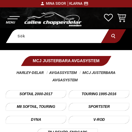
person
payment
MINA SIDOR │
KLARNA
Meny
FAVORITE
KUNDV
MCJ JUSTERBARA AVGASYSTEM
HARLEY-DELAR
AVGASSYSTEM
MCJ JUSTERBARA
AVGASYSTEM
SOFTAIL 2000-2017
TOURING 1995-2016
M8 SOFTAIL, TOURING
SPORTSTER
DYNA
V-ROD