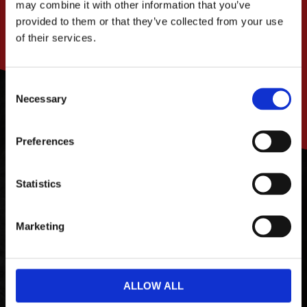
Dina personuppgifter behandlas i enlighet med vår
may combine it with other information that you’ve
integritetspolicy
.
provided to them or that they’ve collected from your use
of their services.
PRENUMERERA
C
Necessary
o
n
s
Preferences
e
n
t
Statistics
S
KONTAKT
e
Marketing
l
Calles Chopperdelar Sweden AB
e
Slätthög
c
342 63 Moheda
t
ALLOW ALL
0472-77131
i