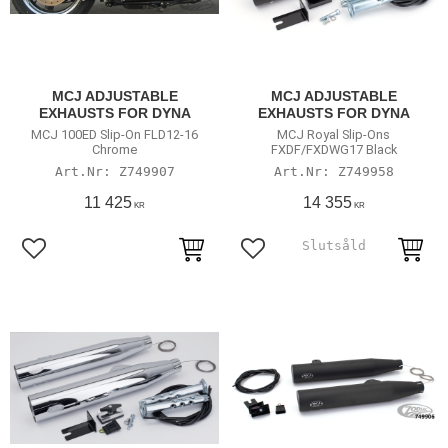
MCJ ADJUSTABLE
MCJ ADJUSTABLE
EXHAUSTS FOR DYNA
EXHAUSTS FOR DYNA
MCJ 100ED Slip-On FLD12-16
MCJ Royal Slip-Ons
Chrome
FXDF/FXDWG17 Black
Z749907
Z749958
11 425
14 355
KR
KR
Lägg till i favoriter
Lägg till i favoriter