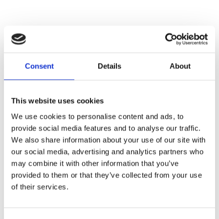
MCJ ADJUSTABLE
MCJ ADJUSTABLE
EXHAUSTS FOR DYNA
EXHAUSTS FOR DYNA
MCJ Royal Slip-Ons
MCJ Royal Slip-Ons FXDF91-16
FXDF/FXDWG17 Chrome
Black
Consent
Details
About
Z749957
Z749906
14 355
13 625
KR
KR
This website uses cookies
Lägg till i favoriter
Lägg till i favoriter
We use cookies to personalise content and ads, to
provide social media features and to analyse our traffic.
We also share information about your use of our site with
our social media, advertising and analytics partners who
may combine it with other information that you’ve
provided to them or that they’ve collected from your use
of their services.