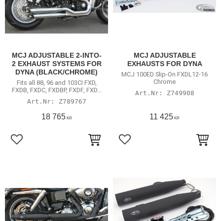
MCJ ADJUSTABLE 2-INTO-
MCJ ADJUSTABLE
2 EXHAUST SYSTEMS FOR
EXHAUSTS FOR DYNA
DYNA (BLACK/CHROME)
MCJ 100ED Slip-On FXDL12-16
Chrome
Fits all 88, 96 and 103CI FXD,
FXDB, FXDC, FXDBP, FXDF, FXDL
Z749908
& FXDWG DYNA 2006-2016
Z789767
18 765
11 425
KR
KR
Lägg till i favoriter
Lägg till i favoriter