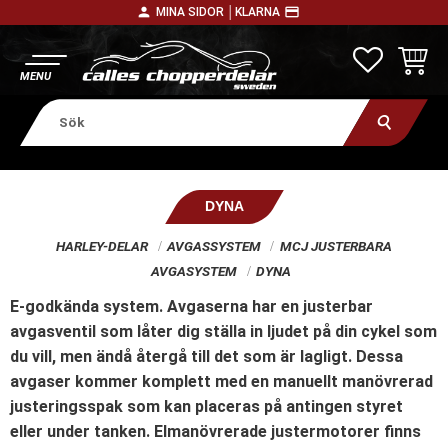
person
payment
MINA SIDOR │
KLARNA
Meny
FAVORITE
KUNDV
DYNA
HARLEY-DELAR
AVGASSYSTEM
MCJ JUSTERBARA
AVGASYSTEM
DYNA
E-godkända system. Avgaserna har en justerbar
avgasventil som låter dig ställa in ljudet på din cykel som
du vill, men ändå återgå till det som är lagligt. Dessa
avgaser kommer komplett med en manuellt manövrerad
justeringsspak som kan placeras på antingen styret
eller under tanken. Elmanövrerade justermotorer finns