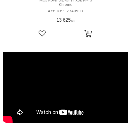
MCJ Royal Slip-Ons FXDB91-16
Chrome
Z749903
13 625
KR
Lägg till i favoriter