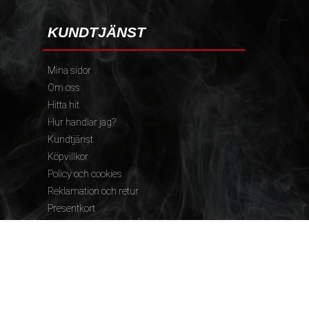
KUNDTJÄNST
Mina sidor
Om oss
Hitta hit
Hur handlar jag?
Kundtjänst
Köpvillkor
Policy och cookies
Reklamation och retur
Presentkort
FÖLJ OSS