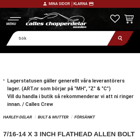
person
payment
MINA SIDOR │
KLARNA
Meny
FAVORITE
KUNDV
Lagerstatusen gäller generellt våra leverantörers
lager. (ART.nr som börjar på "MH", "Z" & "C")
Vill du handla i butik
så rekommenderar vi att ni ringer
innan. / Calles Crew
HARLEY-DELAR
BULT & MUTTER
FÖRSÄNKT
7/16-14 X 3 INCH FLATHEAD ALLEN BOLT