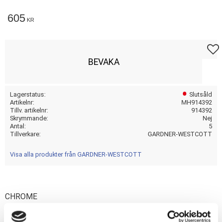
605
KR
Lägg t
BEVAKA
Lagerstatus
Slutsåld
Artikelnr
MH914392
Tillv. artikelnr
914392
Skrymmande
Nej
Antal
5
Tillverkare
GARDNER-WESTCOTT
Visa alla produkter från GARDNER-WESTCOTT
CHROME