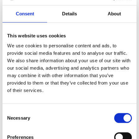
Dela med dig
F
Consent
Details
About
a
c
e
b
This website uses cookies
Omdömen
o
o
We use cookies to personalise content and ads, to
k
Du
provide social media features and to analyse our traffic.
We also share information about your use of our site with
our social media, advertising and analytics partners who
may combine it with other information that you’ve
provided to them or that they’ve collected from your use
of their services.
Bli den första att lämna ett omdöme.
C
Lathund, modeller
Necessary
o
n
🔹XL
= Sportster 🔹
Touring
= Electra Glide, Street Glide,
s
Road Glide, Road King 🔹
FXD =
Dyna
🔹
FXST
= Softail
Preferences