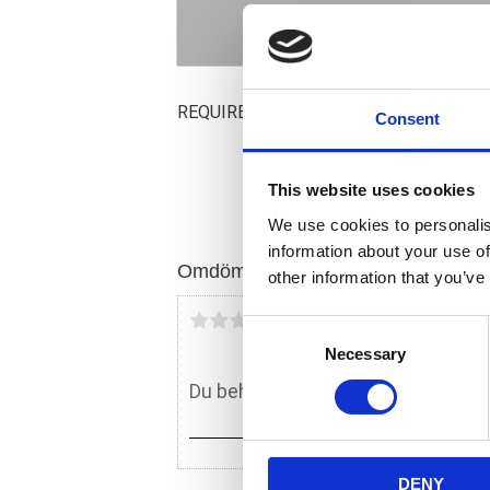
REQUIRES FINISH GRINDING
Consent
This website uses cookies
We use cookies to personalis
information about your use of
Omdömen
other information that you’ve
Du
C
Necessary
o
n
s
e
n
DENY
t