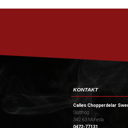
KONTAKT
Calles Chopperdelar Swe
Slätthög
342 63 Moheda
0472-77131