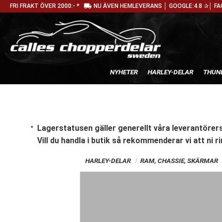
local_shipping
FRI FRAKT ÖVER 2000:- *
NU ÄVEN HEMLEVERANS │ GOOGLE:4.8 ✰│ FA
NYHETER
HARLEY-DELAR
THUN
Lagerstatusen gäller generellt våra leverantörers
Vill du handla i butik
så rekommenderar vi att ni ri
HARLEY-DELAR
RAM, CHASSIE, SKÄRMAR