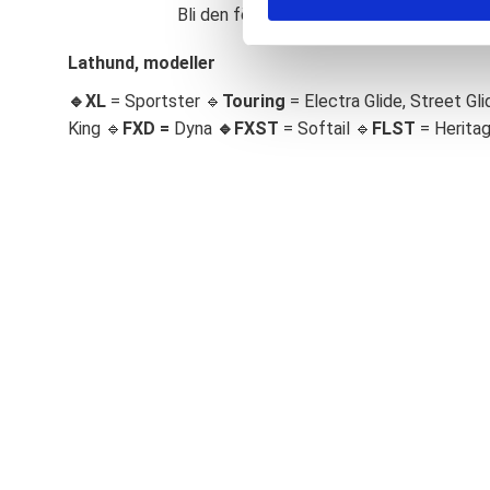
Bli den första att lämna ett omdöme.
S
e
Lathund, modeller
l
🔹XL
= Sportster 🔹
Touring
= Electra Glide, Street Gli
e
c
King 🔹
FXD =
Dyna
🔹
FXST
= Softail 🔹
FLST
= Herita
t
i
o
n