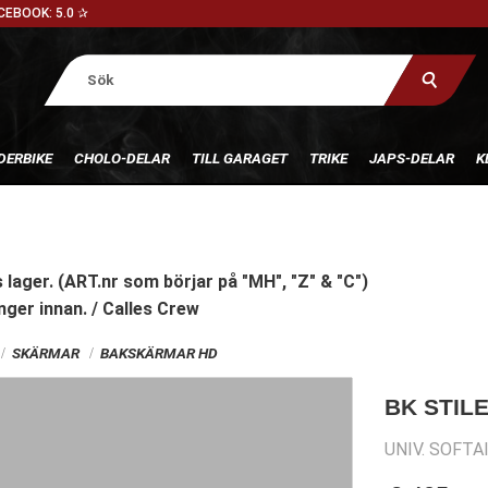
CEBOOK: 5.0 ✰
DERBIKE
CHOLO-DELAR
TILL GARAGET
TRIKE
JAPS-DELAR
K
 lager. (ART.nr som börjar på "MH", "Z" & "C")
nger innan. / Calles Crew
SKÄRMAR
BAKSKÄRMAR HD
BK STIL
UNIV. SOFTA