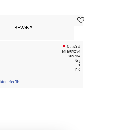
Lägg till i favoriter
BEVAKA
Slutsåld
MH909254
909254
Nej
1
BK
kter från BK