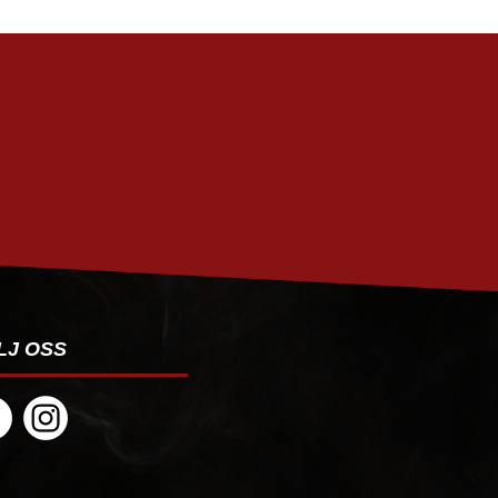
PRENUMERERA
LJ OSS