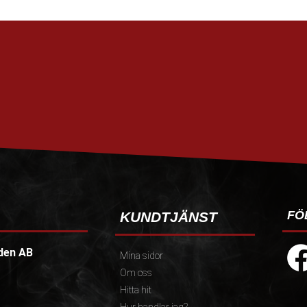
FÖ
KUNDTJÄNST
den AB
Mina sidor
Om oss
Hitta hit