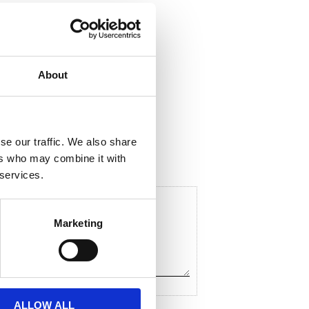
About
ela med dig
F
a
c
se our traffic. We also share
e
ers who may combine it with
b
o
 services.
o
k
Marketing
ALLOW ALL