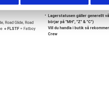
Lagerstatusen gäller generellt v
börjar på "MH", "Z" & "C")
de, Road Glide, Road
Vill du handla i butik så rekommend
ge 🔹
FLSTF
= Fatboy
Crew